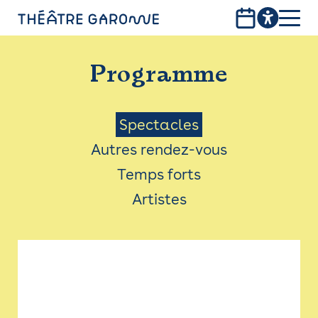
Aller
au
contenu
PROGRAMME
principal
Programme
INFOS PRATIQUES
AVEC LES PUBLICS
Menu
Spectacles
Autres rendez-vous
ACCESSIBILITÉ
Saison
Temps forts
LES PRODUCTIONS
Artistes
LE THÉÂTRE
Bistro
Billetterie