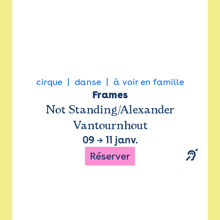
cirque
danse
à voir en famille
Frames
Not Standing/Alexander
Vantournhout
09
→
11 janv.
Réserver