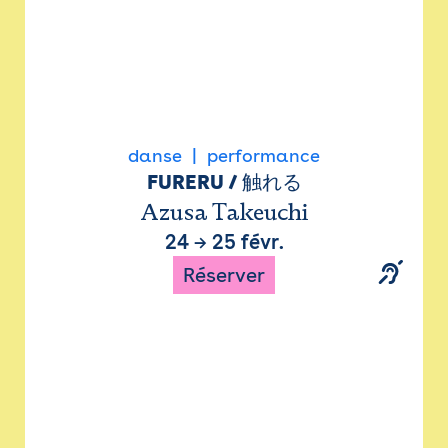
danse
performance
FURERU / 触れる
Azusa Takeuchi
24
→
25 févr.
Réserver