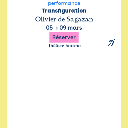
performance
Transfiguration
Olivier de Sagazan
05
→
09 mars
Réserver
Théâtre Sorano