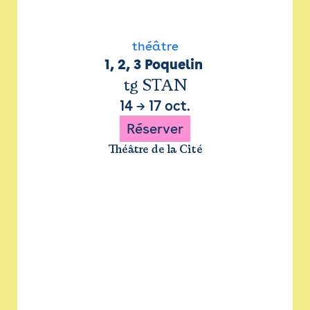
théâtre
1, 2, 3 Poquelin 
tg STAN
14
→
17 oct.
Réserver
Théâtre de la Cité