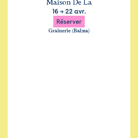
Maison De La
16
→
22 avr.
Réserver
Grainerie (Balma)