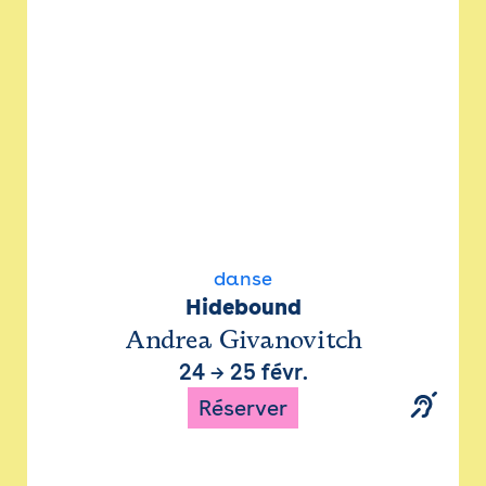
danse
Hidebound
Andrea Givanovitch
24
→
25 févr.
Réserver