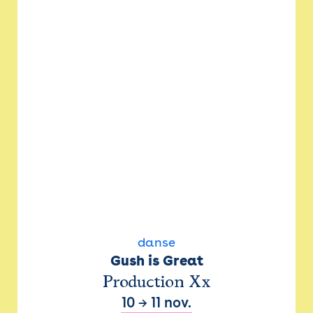
danse
Gush is Great
Production Xx
10
→
11 nov.