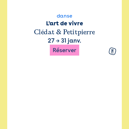
danse
L'art de vivre
Clédat & Petitpierre
27
→
31 janv.
Réserver