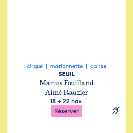
cirque
marionnette
danse
SEUIL
Marius Fouilland
Aimé Rauzier
18
→
22 nov.
Réserver