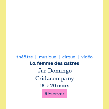
théâtre
musique
cirque
vidéo
La femme des astres
Jur Domingo
Cridacompany
18
→
20 mars
Réserver