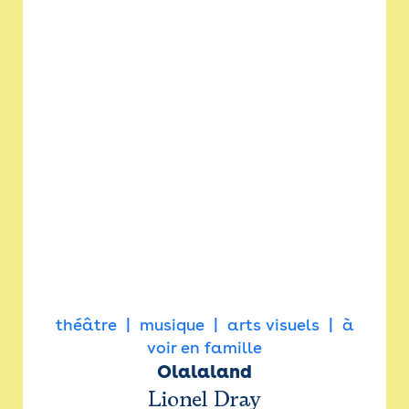
théâtre
musique
arts visuels
à
voir en famille
Olalaland
Lionel Dray