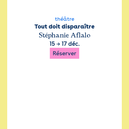
théâtre
Tout doit disparaître
Stéphanie Aflalo
15
→
17 déc.
Réserver