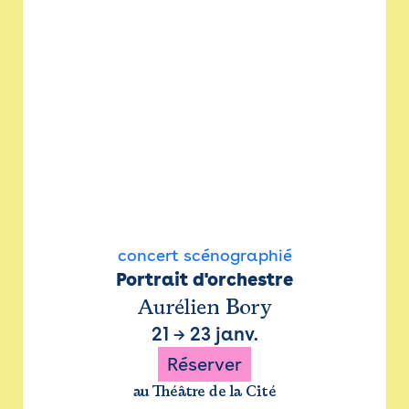
concert scénographié
Portrait d'orchestre
Aurélien Bory
21
→
23 janv.
Réserver
au Théâtre de la Cité