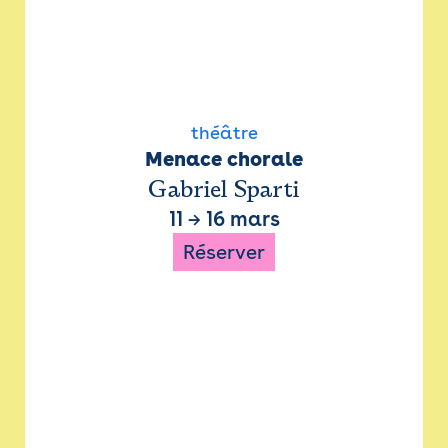
théâtre
Menace chorale
Gabriel Sparti
11
→
16 mars
Réserver