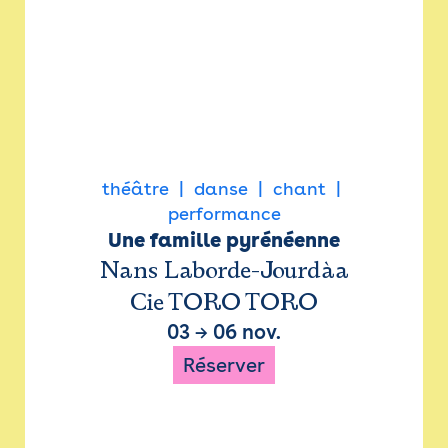
théâtre
danse
chant
performance
Une famille pyrénéenne
Nans Laborde-Jourdàa
Cie TORO TORO
03
→
06 nov.
Réserver