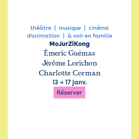
théâtre
musique
cinéma
d'animation
à voir en famille
MoJurZiKong
Émeric Guémas
Jérôme Lorichon
Charlotte Corman
13
→
17 janv.
Réserver