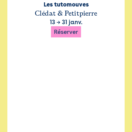
Les tutomouves
Clédat & Petitpierre
13
→
31 janv.
Réserver