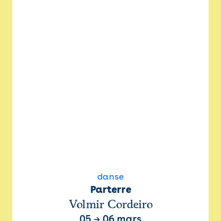
danse
Parterre
Volmir Cordeiro
05
→
06 mars