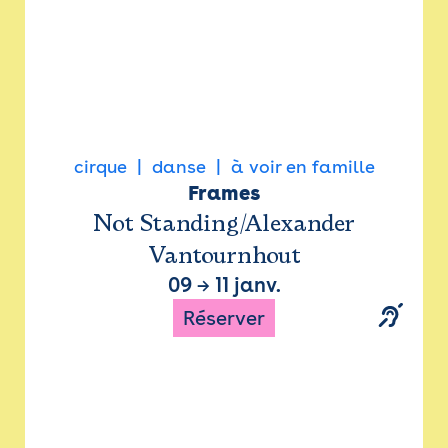
cirque
danse
à voir en famille
Frames
Not Standing/Alexander
Vantournhout
09
→
11 janv.
Réserver