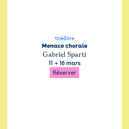
théâtre
Menace chorale
Gabriel Sparti
11
→
16 mars
Réserver