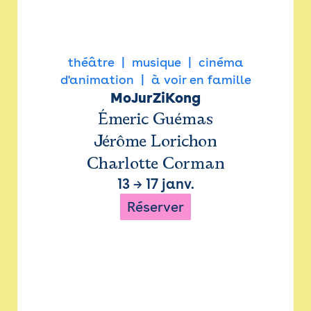
théâtre
musique
cinéma
d'animation
à voir en famille
MoJurZiKong
Émeric Guémas
Jérôme Lorichon
Charlotte Corman
13
→
17 janv.
Réserver