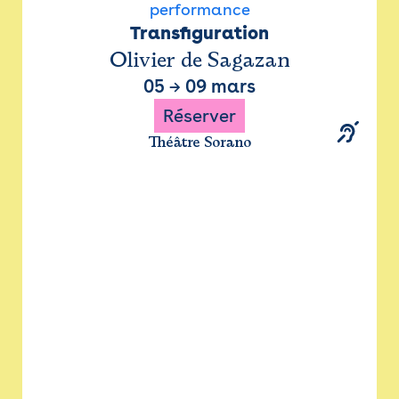
performance
Transfiguration
Olivier de Sagazan
05
→
09 mars
Réserver
Théâtre Sorano