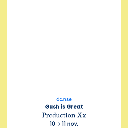
danse
Gush is Great
Production Xx
10
→
11 nov.