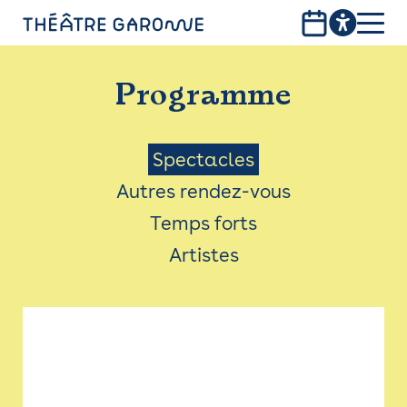
Aller
au
contenu
PROGRAMME
principal
Programme
INFOS PRATIQUES
AVEC LES PUBLICS
Menu
Spectacles
Autres rendez-vous
ACCESSIBILITÉ
Saison
Temps forts
LES PRODUCTIONS
Artistes
LE THÉÂTRE
Bistro
Billetterie