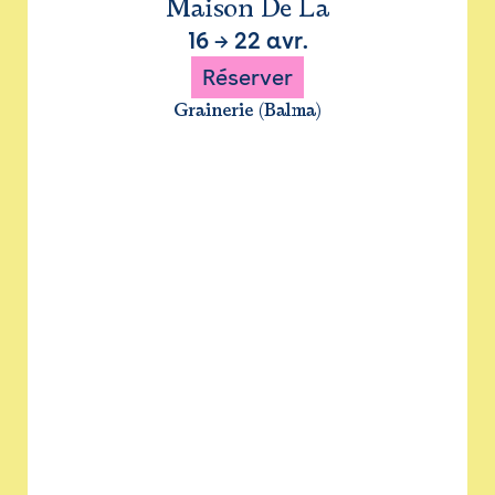
Maison De La
16
→
22 avr.
Réserver
Grainerie (Balma)