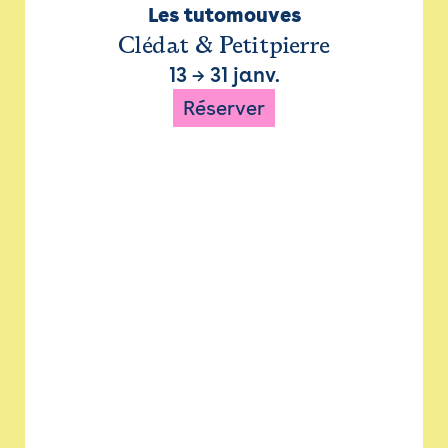
Les tutomouves
Clédat & Petitpierre
13
→
31 janv.
Réserver