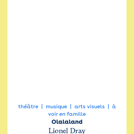
théâtre
musique
arts visuels
à
voir en famille
Olalaland
Lionel Dray