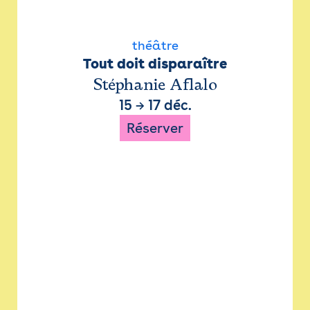
théâtre
Tout doit disparaître
Stéphanie Aflalo
15
→
17 déc.
Réserver