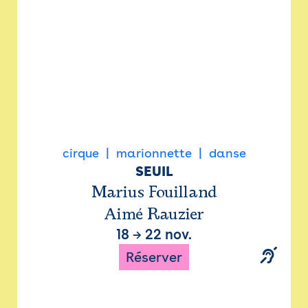
cirque
marionnette
danse
SEUIL
Marius Fouilland
Aimé Rauzier
18
→
22 nov.
Réserver