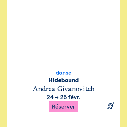
danse
Hidebound
Andrea Givanovitch
24
→
25 févr.
Réserver