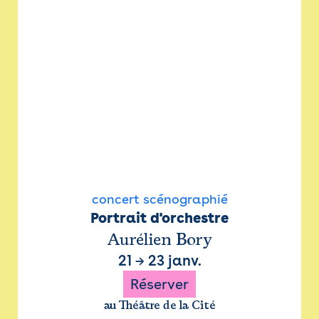
concert scénographié
Portrait d'orchestre
Aurélien Bory
21
→
23 janv.
Réserver
au Théâtre de la Cité