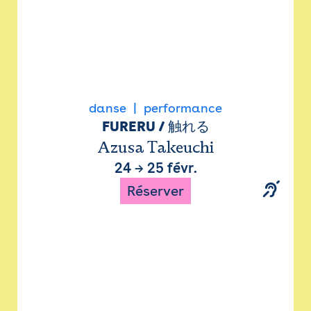
danse
performance
FURERU / 触れる
Azusa Takeuchi
24
→
25 févr.
Réserver