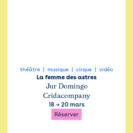
théâtre
musique
cirque
vidéo
La femme des astres
Jur Domingo
Cridacompany
18
→
20 mars
Réserver