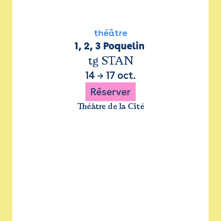
théâtre
1, 2, 3 Poquelin 
tg STAN
14
→
17 oct.
Réserver
Théâtre de la Cité