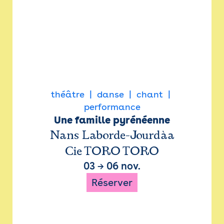
théâtre
danse
chant
performance
Une famille pyrénéenne
Nans Laborde-Jourdàa
Cie TORO TORO
03
→
06 nov.
Réserver