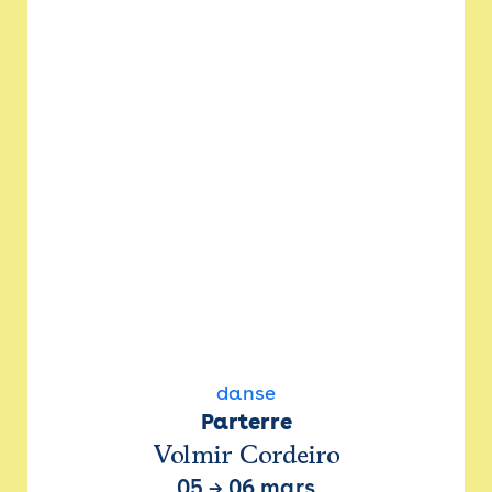
danse
Parterre
Volmir Cordeiro
05
→
06 mars