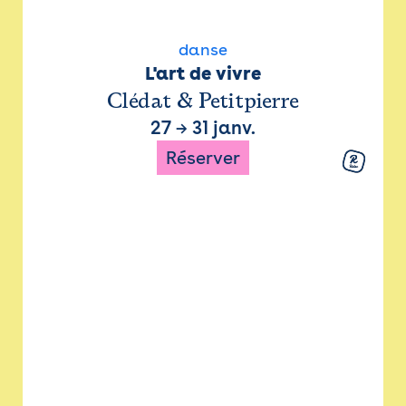
danse
L'art de vivre
Clédat & Petitpierre
27
→
31 janv.
Réserver