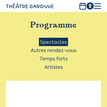
Aller
au
contenu
PROGRAMME
principal
Programme
INFOS PRATIQUES
AVEC LES PUBLICS
Menu
Spectacles
Autres rendez-vous
ACCESSIBILITÉ
Saison
Temps forts
LES PRODUCTIONS
Artistes
LE THÉÂTRE
Bistro
Billetterie