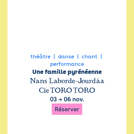
théâtre
danse
chant
performance
Une famille pyrénéenne
Nans Laborde-Jourdàa
Cie TORO TORO
03
→
06 nov.
Réserver