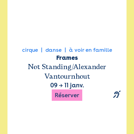
cirque
danse
à voir en famille
Frames
Not Standing/Alexander
Vantournhout
09
→
11 janv.
Réserver