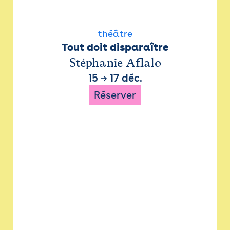
théâtre
Tout doit disparaître
Stéphanie Aflalo
15
→
17 déc.
Réserver