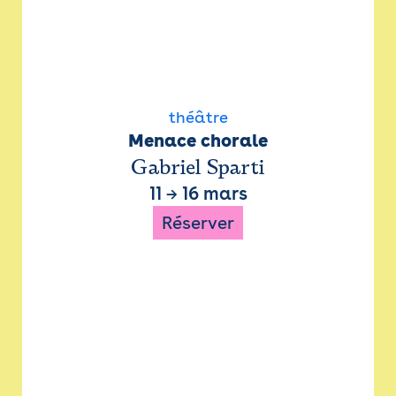
théâtre
Menace chorale
Gabriel Sparti
11
→
16 mars
Réserver