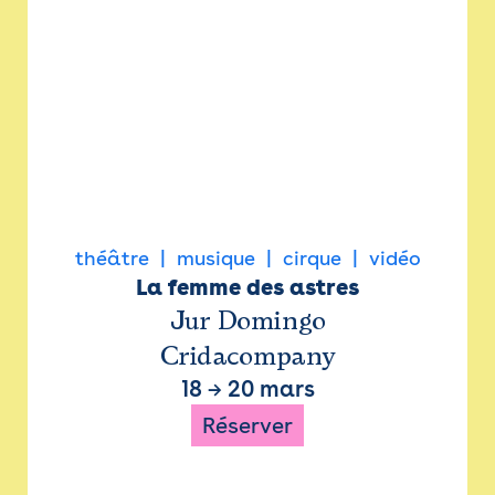
théâtre
musique
cirque
vidéo
La femme des astres
Jur Domingo
Cridacompany
18
→
20 mars
Réserver