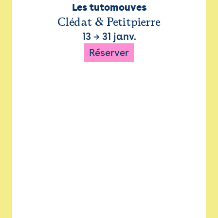
Les tutomouves
Clédat & Petitpierre
13
→
31 janv.
Réserver