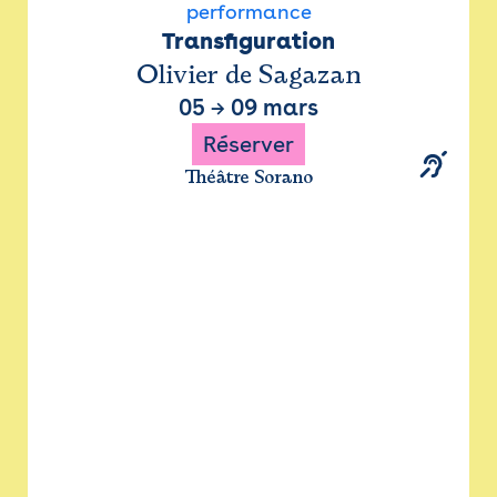
performance
Transfiguration
Olivier de Sagazan
05
→
09 mars
Réserver
Théâtre Sorano