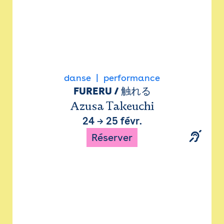
danse
performance
FURERU / 触れる
Azusa Takeuchi
24
→
25 févr.
Réserver