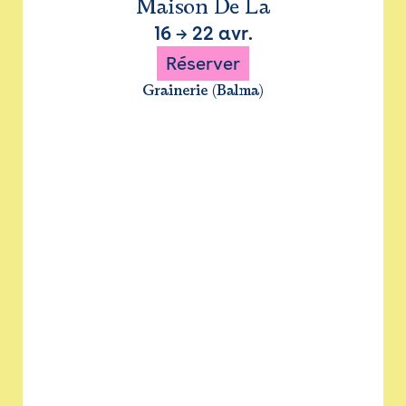
Maison De La
16
→
22 avr.
Réserver
Grainerie (Balma)