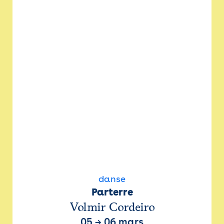
danse
Parterre
Volmir Cordeiro
05
→
06 mars