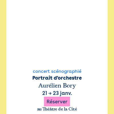
concert scénographié
Portrait d'orchestre
Aurélien Bory
21
→
23 janv.
Réserver
au Théâtre de la Cité