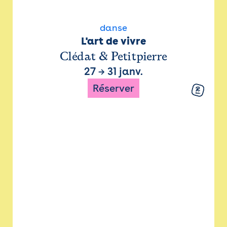
danse
L'art de vivre
Clédat & Petitpierre
27
→
31 janv.
Réserver