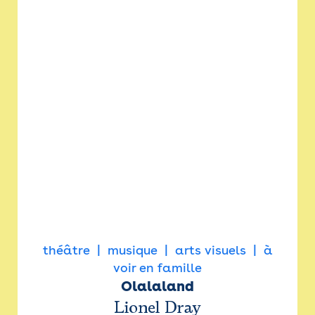
théâtre
musique
arts visuels
à
voir en famille
Olalaland
Lionel Dray