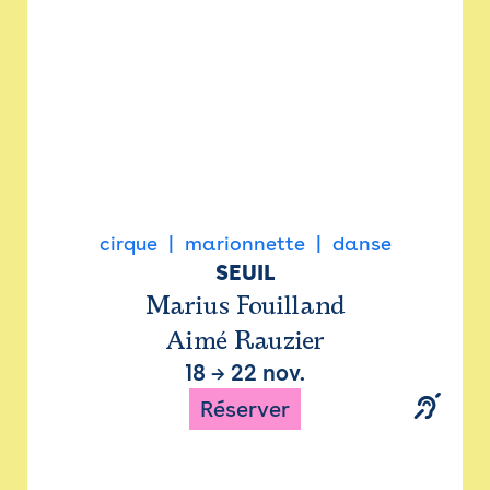
cirque
marionnette
danse
SEUIL
Marius Fouilland
Aimé Rauzier
18
→
22 nov.
Réserver