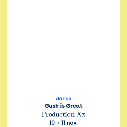
danse
Gush is Great
Production Xx
10
→
11 nov.