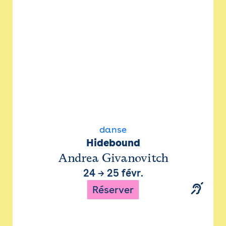
danse
Hidebound
Andrea Givanovitch
24
→
25 févr.
Réserver