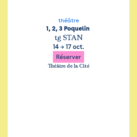
théâtre
1, 2, 3 Poquelin 
tg STAN
14
→
17 oct.
Réserver
Théâtre de la Cité