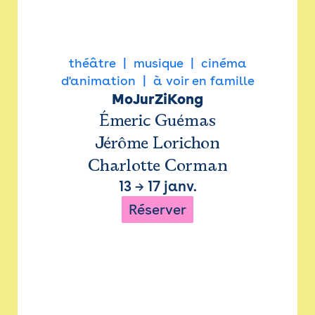
théâtre
musique
cinéma
d'animation
à voir en famille
MoJurZiKong
Émeric Guémas
Jérôme Lorichon
Charlotte Corman
13
→
17 janv.
Réserver