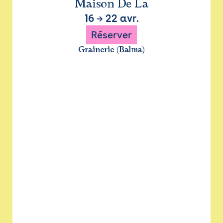
Maison De La
16
→
22 avr.
Réserver
Grainerie (Balma)