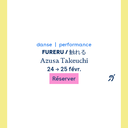
danse
performance
FURERU / 触れる
Azusa Takeuchi
24
→
25 févr.
Réserver