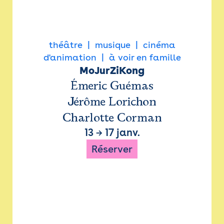
théâtre
musique
cinéma
d'animation
à voir en famille
MoJurZiKong
Émeric Guémas
Jérôme Lorichon
Charlotte Corman
13
→
17 janv.
Réserver