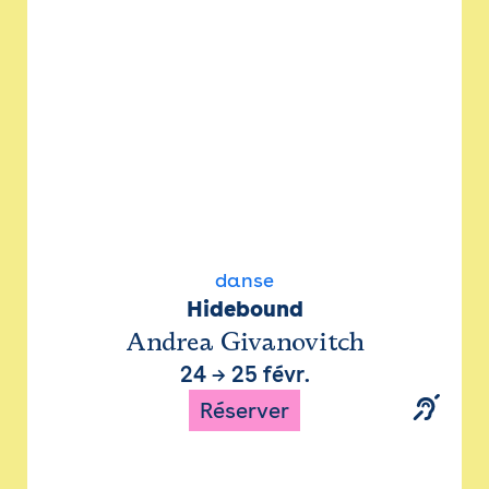
danse
Hidebound
Andrea Givanovitch
24
→
25 févr.
Réserver