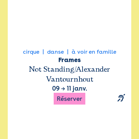
cirque
danse
à voir en famille
Frames
Not Standing/Alexander
Vantournhout
09
→
11 janv.
Réserver