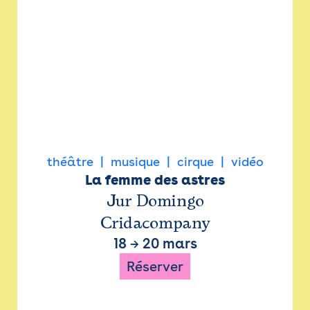
théâtre
musique
cirque
vidéo
La femme des astres
Jur Domingo
Cridacompany
18
→
20 mars
Réserver