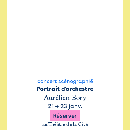
concert scénographié
Portrait d'orchestre
Aurélien Bory
21
→
23 janv.
Réserver
au Théâtre de la Cité