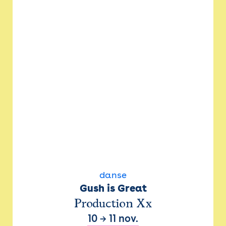
danse
Gush is Great
Production Xx
10
→
11 nov.