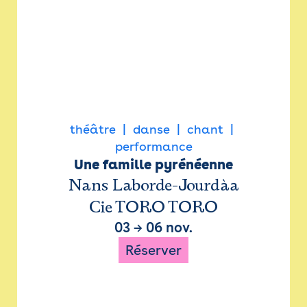
théâtre
danse
chant
performance
Une famille pyrénéenne
Nans Laborde-Jourdàa
Cie TORO TORO
03
→
06 nov.
Réserver