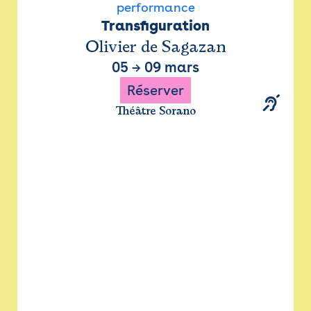
performance
Transfiguration
Olivier de Sagazan
05
→
09 mars
Réserver
Théâtre Sorano