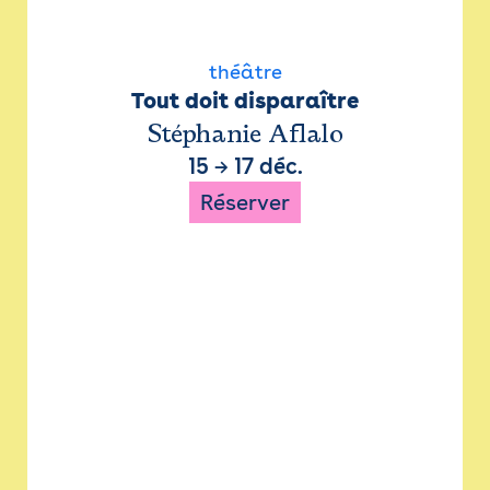
théâtre
Tout doit disparaître
Stéphanie Aflalo
15
→
17 déc.
Réserver