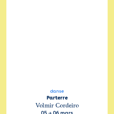
danse
Parterre
Volmir Cordeiro
05
→
06 mars