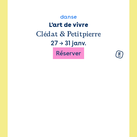
danse
L'art de vivre
Clédat & Petitpierre
27
→
31 janv.
Réserver