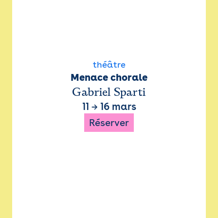
théâtre
Menace chorale
Gabriel Sparti
11
→
16 mars
Réserver