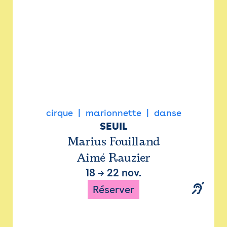
cirque
marionnette
danse
SEUIL
Marius Fouilland
Aimé Rauzier
18
→
22 nov.
Réserver