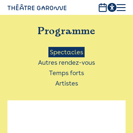
Aller
au
contenu
PROGRAMME
principal
Programme
INFOS PRATIQUES
AVEC LES PUBLICS
Menu
Spectacles
Autres rendez-vous
ACCESSIBILITÉ
Saison
Temps forts
LES PRODUCTIONS
Artistes
LE THÉÂTRE
Bistro
Billetterie