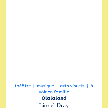
théâtre
musique
arts visuels
à
voir en famille
Olalaland
Lionel Dray