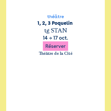
théâtre
1, 2, 3 Poquelin 
tg STAN
14
→
17 oct.
Réserver
Théâtre de la Cité