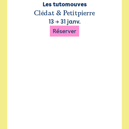
Les tutomouves
Clédat & Petitpierre
13
→
31 janv.
Réserver