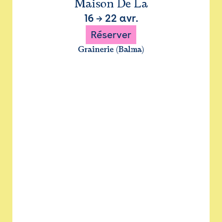
Maison De La
16
→
22 avr.
Réserver
Grainerie (Balma)