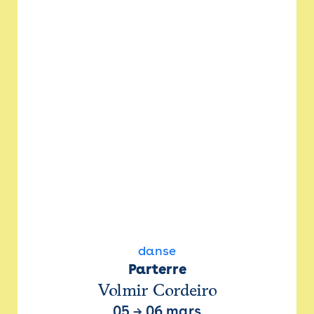
danse
Parterre
Volmir Cordeiro
05
→
06 mars