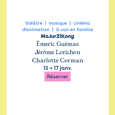
théâtre
musique
cinéma
d'animation
à voir en famille
MoJurZiKong
Émeric Guémas
Jérôme Lorichon
Charlotte Corman
13
→
17 janv.
Réserver