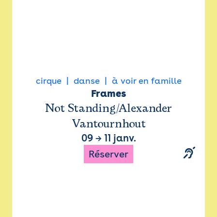
cirque
danse
à voir en famille
Frames
Not Standing/Alexander
Vantournhout
09
→
11 janv.
Réserver