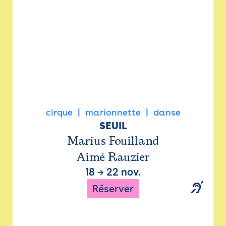
cirque
marionnette
danse
SEUIL
Marius Fouilland
Aimé Rauzier
18
→
22 nov.
Réserver