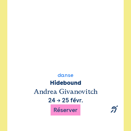
danse
Hidebound
Andrea Givanovitch
24
→
25 févr.
Réserver