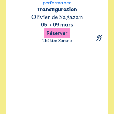
performance
Transfiguration
Olivier de Sagazan
05
→
09 mars
Réserver
Théâtre Sorano