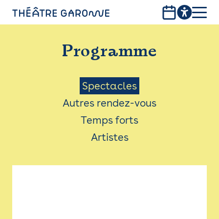
Aller
au
contenu
PROGRAMME
principal
Programme
INFOS PRATIQUES
AVEC LES PUBLICS
Menu
Spectacles
Autres rendez-vous
ACCESSIBILITÉ
Saison
Temps forts
LES PRODUCTIONS
Artistes
LE THÉÂTRE
Bistro
Billetterie