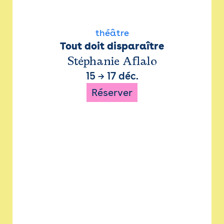
théâtre
Tout doit disparaître
Stéphanie Aflalo
15
→
17 déc.
Réserver