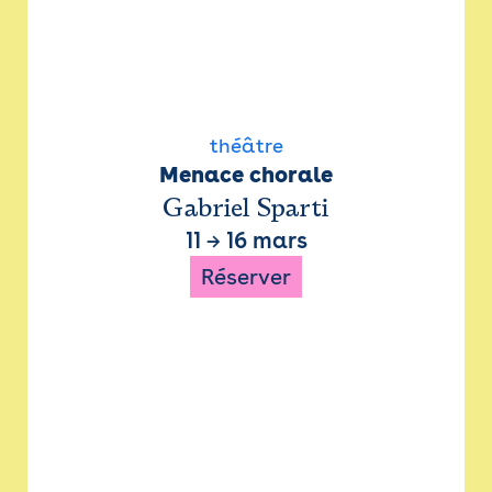
théâtre
Menace chorale
Gabriel Sparti
11
→
16 mars
Réserver