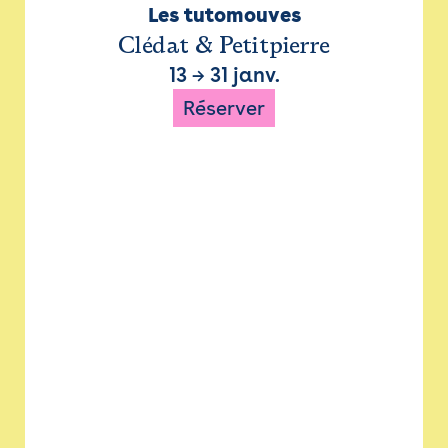
Les tutomouves
Clédat & Petitpierre
13
→
31 janv.
Réserver