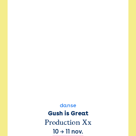
danse
Gush is Great
Production Xx
10
→
11 nov.