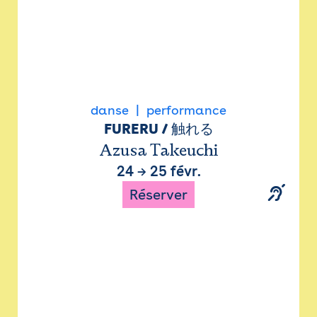
danse
performance
FURERU / 触れる
Azusa Takeuchi
24
→
25 févr.
Réserver