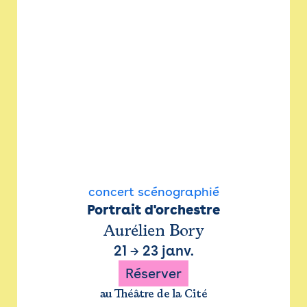
concert scénographié
Portrait d'orchestre
Aurélien Bory
21
→
23 janv.
Réserver
au Théâtre de la Cité