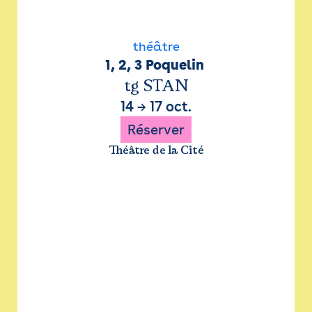
théâtre
1, 2, 3 Poquelin 
tg STAN
14
→
17 oct.
Réserver
Théâtre de la Cité