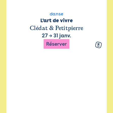
danse
L'art de vivre
Clédat & Petitpierre
27
→
31 janv.
Réserver