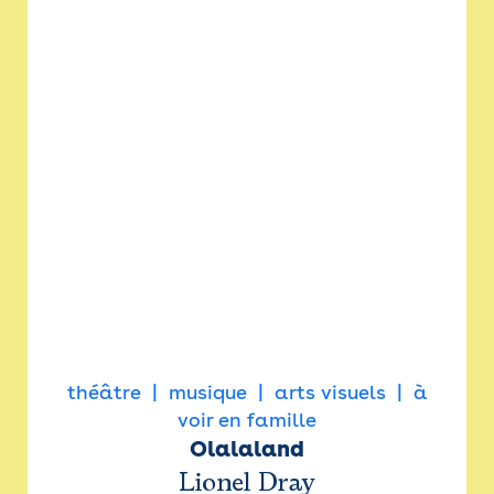
théâtre
musique
arts visuels
à
voir en famille
Olalaland
Lionel Dray