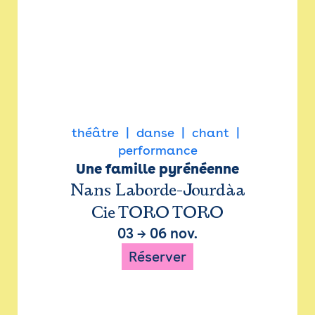
théâtre
danse
chant
performance
Une famille pyrénéenne
Nans Laborde-Jourdàa
Cie TORO TORO
03
→
06 nov.
Réserver