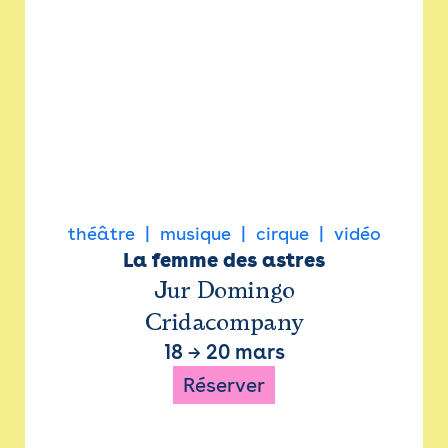
théâtre
musique
cirque
vidéo
La femme des astres
Jur Domingo
Cridacompany
18
→
20 mars
Réserver