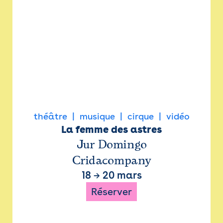
théâtre
musique
cirque
vidéo
La femme des astres
Jur Domingo
Cridacompany
18
→
20 mars
Réserver