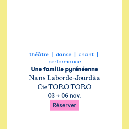
théâtre
danse
chant
performance
Une famille pyrénéenne
Nans Laborde-Jourdàa
Cie TORO TORO
03
→
06 nov.
Réserver