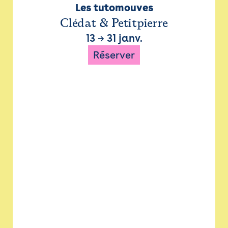
Les tutomouves
Clédat & Petitpierre
13
→
31 janv.
Réserver