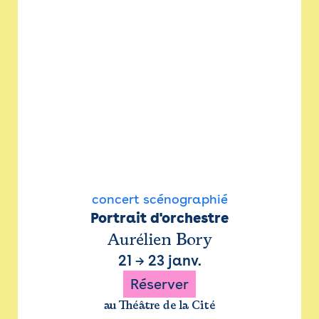
concert scénographié
Portrait d'orchestre
Aurélien Bory
21
→
23 janv.
Réserver
au Théâtre de la Cité