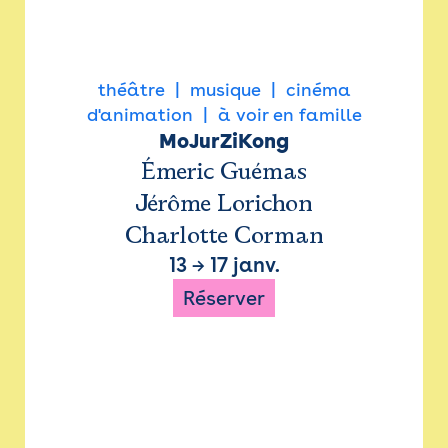
théâtre
musique
cinéma
d'animation
à voir en famille
MoJurZiKong
Émeric Guémas
Jérôme Lorichon
Charlotte Corman
13
→
17 janv.
Réserver