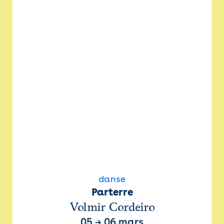
danse
Parterre
Volmir Cordeiro
05
→
06 mars