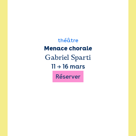
théâtre
Menace chorale
Gabriel Sparti
11
→
16 mars
Réserver