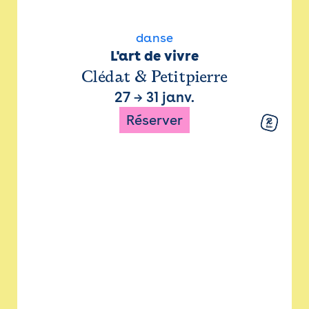
danse
L'art de vivre
Clédat & Petitpierre
27
→
31 janv.
Réserver