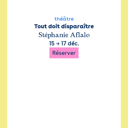
théâtre
Tout doit disparaître
Stéphanie Aflalo
15
→
17 déc.
Réserver