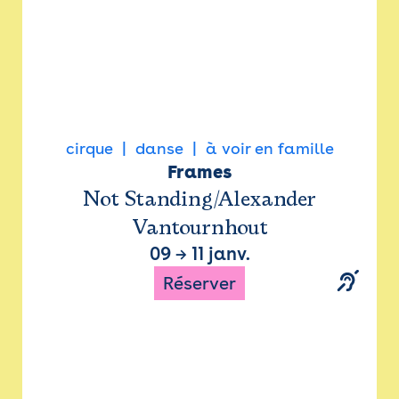
cirque
danse
à voir en famille
Frames
Not Standing/Alexander
Vantournhout
09
→
11 janv.
Réserver