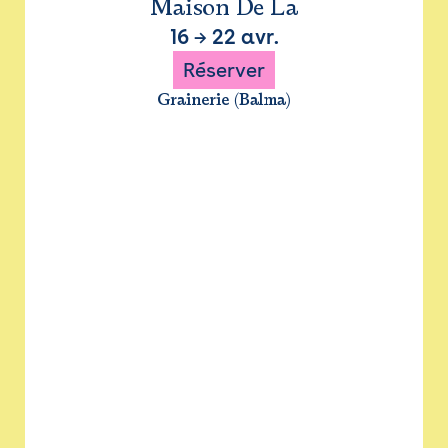
Maison De La
16
→
22 avr.
Réserver
Grainerie (Balma)