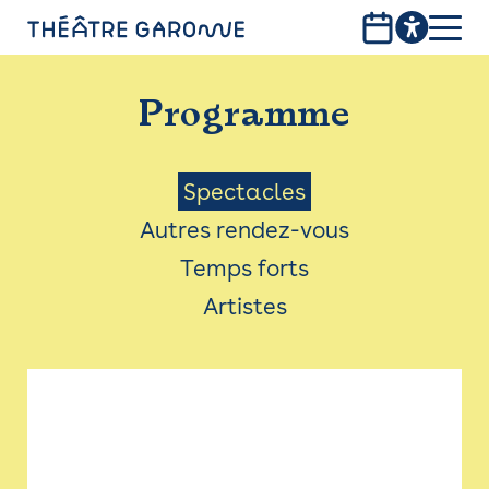
Aller
au
contenu
PROGRAMME
principal
Programme
INFOS PRATIQUES
AVEC LES PUBLICS
Menu
Spectacles
Autres rendez-vous
ACCESSIBILITÉ
Saison
Temps forts
LES PRODUCTIONS
Artistes
LE THÉÂTRE
Bistro
Billetterie