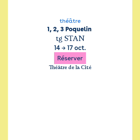
théâtre
1, 2, 3 Poquelin 
tg STAN
14
→
17 oct.
Réserver
Théâtre de la Cité