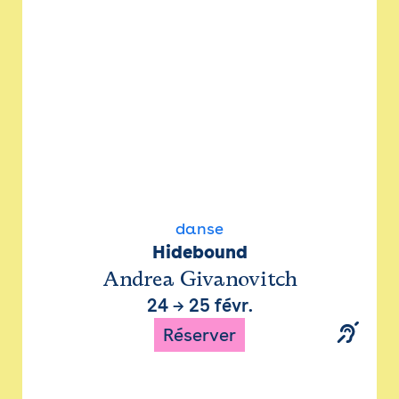
danse
Hidebound
Andrea Givanovitch
24
→
25 févr.
Réserver