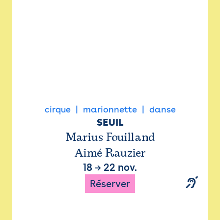
cirque
marionnette
danse
SEUIL
Marius Fouilland
Aimé Rauzier
18
→
22 nov.
Réserver