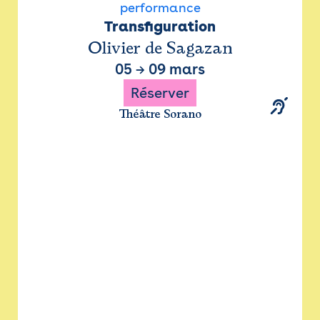
performance
Transfiguration
Olivier de Sagazan
05
→
09 mars
Réserver
Théâtre Sorano