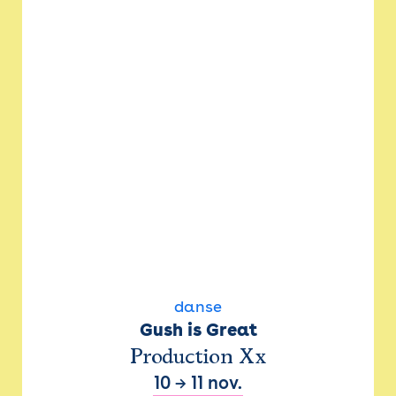
danse
Gush is Great
Production Xx
10
→
11 nov.