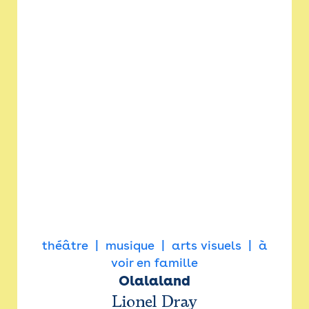
théâtre
musique
arts visuels
à
voir en famille
Olalaland
Lionel Dray