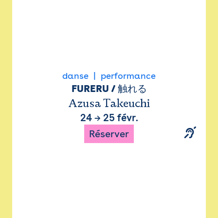
danse
performance
FURERU / 触れる
Azusa Takeuchi
24
→
25 févr.
Réserver