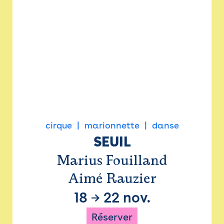
cirque
marionnette
danse
SEUIL
Marius Fouilland
Aimé Rauzier
18
→
22 nov.
Réserver