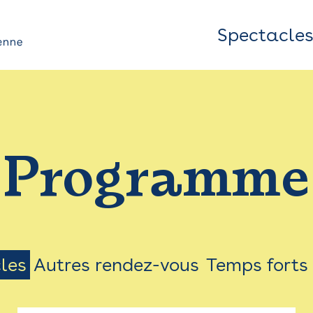
Spectacle
Top
Bar
/
Programme
Menu
les
Autres rendez-vous
Temps forts
on