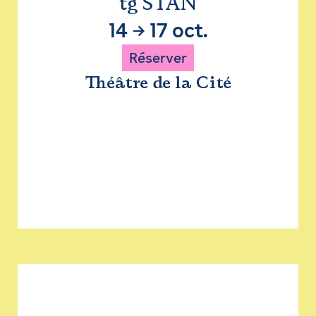
tg STAN
14
→
17 oct.
Réserver
Théâtre de la Cité