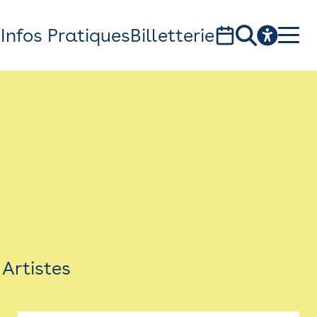
s
Infos Pratiques
Billetterie
Bistro
Billetterie
Newsletter
Espace presse
Artistes
théâtre Garonne, scène européenne
1, av. du Chateau d'eau - 31300 Toulouse