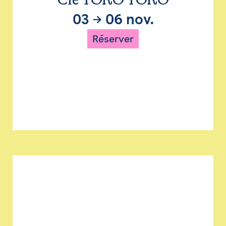
Cie TORO TORO
03
→
06 nov.
Réserver