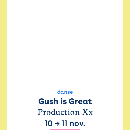
danse
Gush is Great
Production Xx
10
→
11 nov.