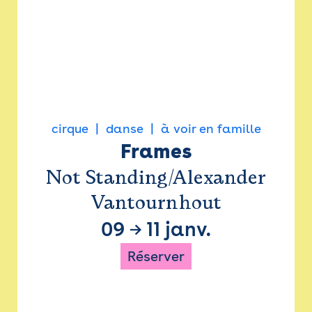
cirque
danse
à voir en famille
Frames
Not Standing/Alexander
Vantournhout
09
→
11 janv.
Réserver