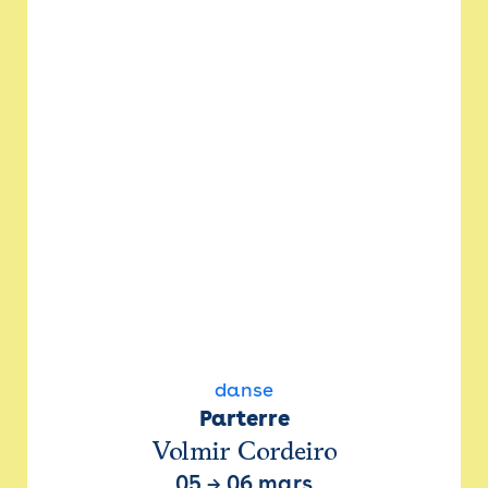
danse
Parterre
Volmir Cordeiro
05
→
06 mars