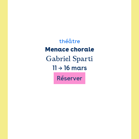
théâtre
Menace chorale
Gabriel Sparti
11
→
16 mars
Réserver