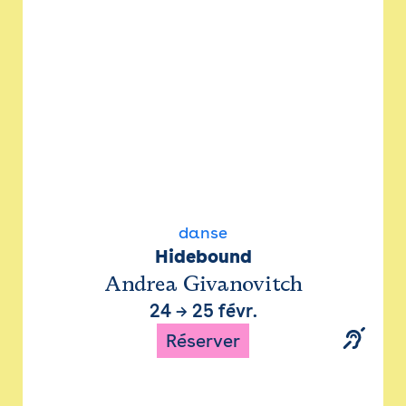
danse
Hidebound
Andrea Givanovitch
24
→
25 févr.
Réserver