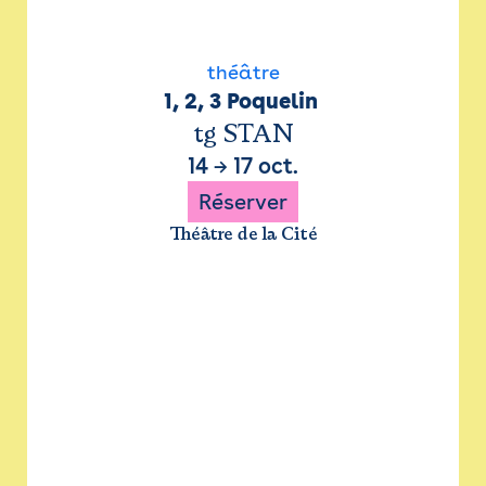
théâtre
1, 2, 3 Poquelin 
tg STAN
14
→
17 oct.
Réserver
Théâtre de la Cité