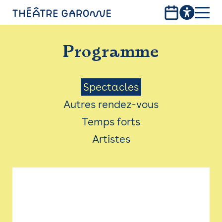
Aller
au
contenu
PROGRAMME
principal
Programme
INFOS PRATIQUES
AVEC LES PUBLICS
Menu
Spectacles
Autres rendez-vous
ACCESSIBILITÉ
Saison
Temps forts
LES PRODUCTIONS
Artistes
LE THÉÂTRE
Bistro
Billetterie