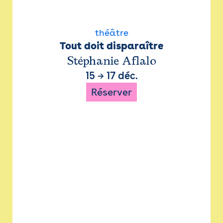
théâtre
Tout doit disparaître
Stéphanie Aflalo
15
→
17 déc.
Réserver