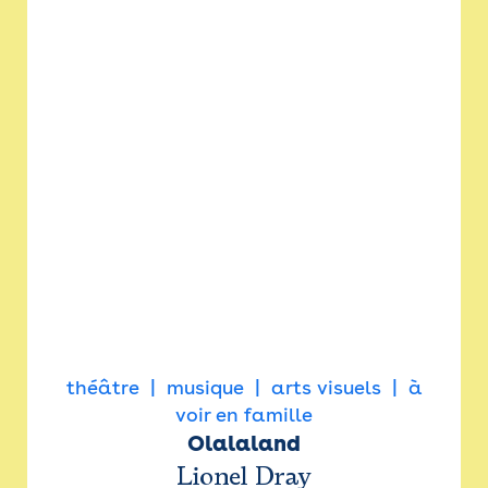
théâtre
musique
arts visuels
à
voir en famille
Olalaland
Lionel Dray