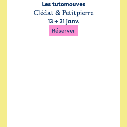
Les tutomouves
Clédat & Petitpierre
13
→
31 janv.
Réserver