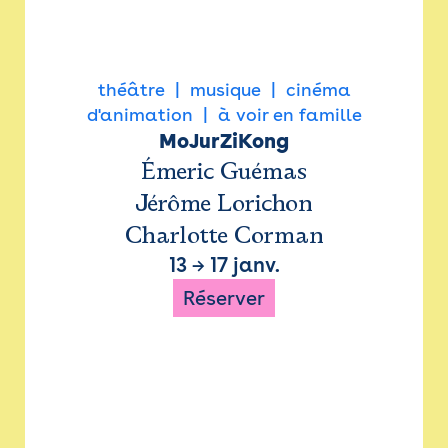
théâtre
musique
cinéma
d'animation
à voir en famille
MoJurZiKong
Émeric Guémas
Jérôme Lorichon
Charlotte Corman
13
→
17 janv.
Réserver