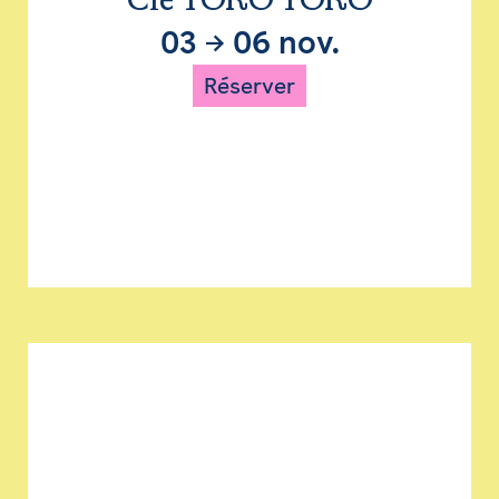
Cie TORO TORO
03
→
06 nov.
Réserver