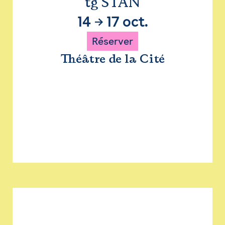
tg STAN
14
→
17 oct.
Réserver
Théâtre de la Cité