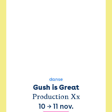
danse
Gush is Great
Production Xx
10
→
11 nov.