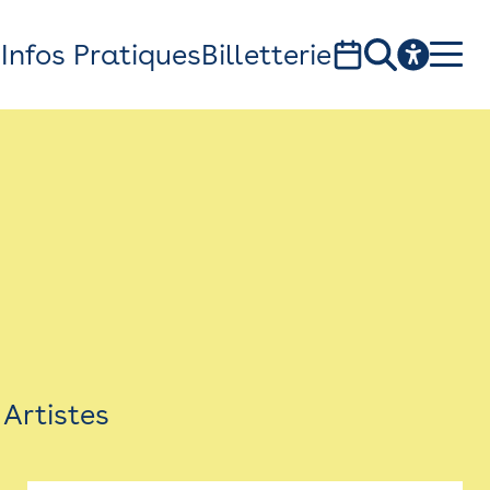
s
Infos Pratiques
Billetterie
Bistro
Billetterie
Newsletter
Espace presse
Artistes
théâtre Garonne, scène européenne
1, av. du Chateau d'eau - 31300 Toulouse