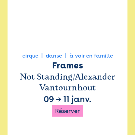
cirque
danse
à voir en famille
Frames
Not Standing/Alexander
Vantournhout
09
→
11 janv.
Réserver