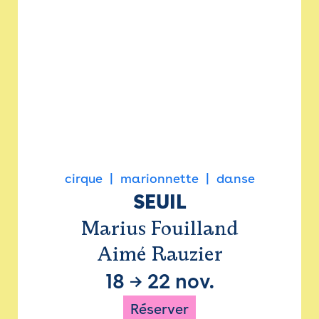
cirque
marionnette
danse
SEUIL
Marius Fouilland
Aimé Rauzier
18
→
22 nov.
Réserver