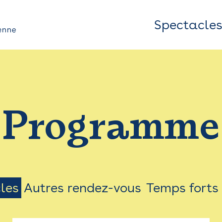
Spectacle
Top
Bar
/
Programme
Menu
les
Autres rendez-vous
Temps forts
on