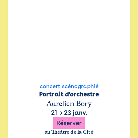
concert scénographié
Portrait d'orchestre
Aurélien Bory
21
→
23 janv.
Réserver
au Théâtre de la Cité