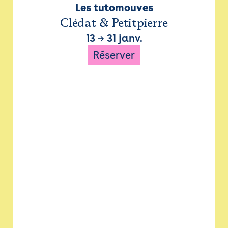
Les tutomouves
Clédat & Petitpierre
13
→
31 janv.
Réserver