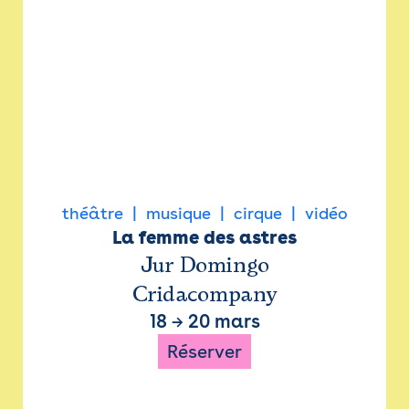
théâtre
musique
cirque
vidéo
La femme des astres
Jur Domingo
Cridacompany
18
→
20 mars
Réserver