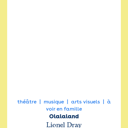
théâtre
musique
arts visuels
à
voir en famille
Olalaland
Lionel Dray