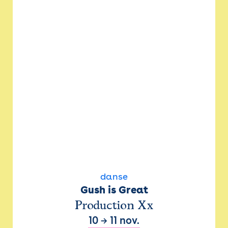
danse
Gush is Great
Production Xx
10
→
11 nov.