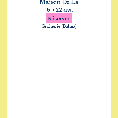
Maison De La
16
→
22 avr.
Réserver
Grainerie (Balma)