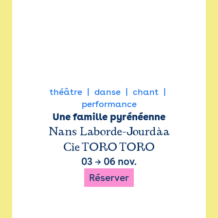
théâtre
danse
chant
performance
Une famille pyrénéenne
Nans Laborde-Jourdàa
Cie TORO TORO
03
→
06 nov.
Réserver