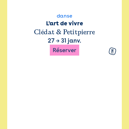
danse
L'art de vivre
Clédat & Petitpierre
27
→
31 janv.
Réserver