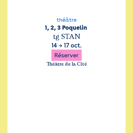
théâtre
1, 2, 3 Poquelin 
tg STAN
14
→
17 oct.
Réserver
Théâtre de la Cité