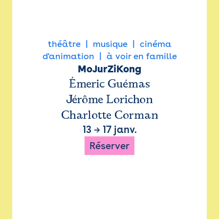
théâtre
musique
cinéma
d'animation
à voir en famille
MoJurZiKong
Émeric Guémas
Jérôme Lorichon
Charlotte Corman
13
→
17 janv.
Réserver