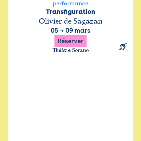
performance
Transfiguration
Olivier de Sagazan
05
→
09 mars
Réserver
Théâtre Sorano