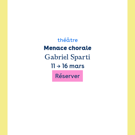
théâtre
Menace chorale
Gabriel Sparti
11
→
16 mars
Réserver