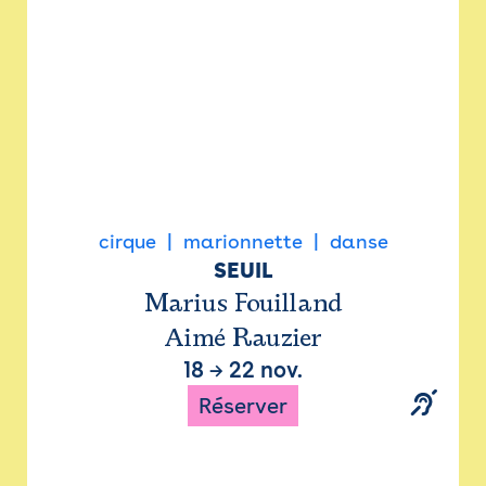
cirque
marionnette
danse
SEUIL
Marius Fouilland
Aimé Rauzier
18
→
22 nov.
Réserver