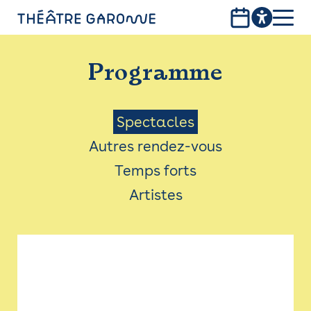
Aller
au
contenu
PROGRAMME
principal
Programme
INFOS PRATIQUES
AVEC LES PUBLICS
Menu
Spectacles
Autres rendez-vous
ACCESSIBILITÉ
Saison
Temps forts
LES PRODUCTIONS
Artistes
LE THÉÂTRE
Bistro
Billetterie