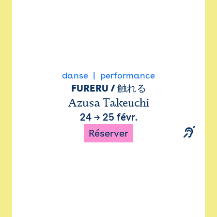
danse
performance
FURERU / 触れる
Azusa Takeuchi
24
→
25 févr.
Réserver