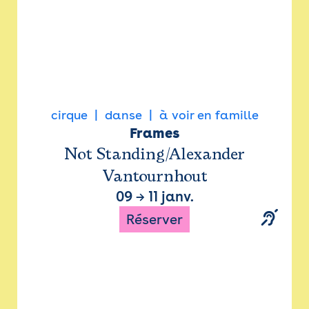
cirque
danse
à voir en famille
Frames
Not Standing/Alexander
Vantournhout
09
→
11 janv.
Réserver