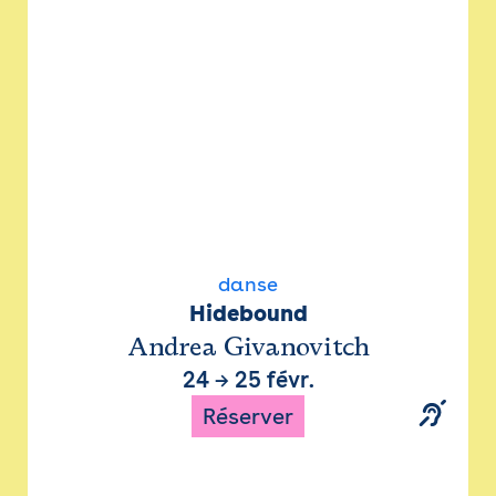
danse
Hidebound
Andrea Givanovitch
24
→
25 févr.
Réserver