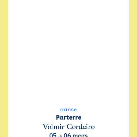
danse
Parterre
Volmir Cordeiro
05
→
06 mars