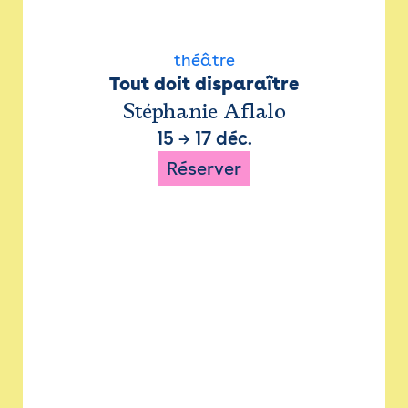
théâtre
Tout doit disparaître
Stéphanie Aflalo
15
→
17 déc.
Réserver