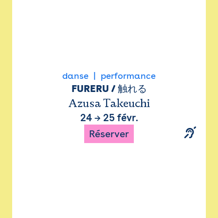
danse
performance
FURERU / 触れる
Azusa Takeuchi
24
→
25 févr.
Réserver