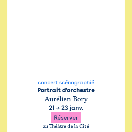
concert scénographié
Portrait d'orchestre
Aurélien Bory
21
→
23 janv.
Réserver
au Théâtre de la Cité