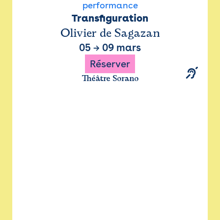
performance
Transfiguration
Olivier de Sagazan
05
→
09 mars
Réserver
Théâtre Sorano