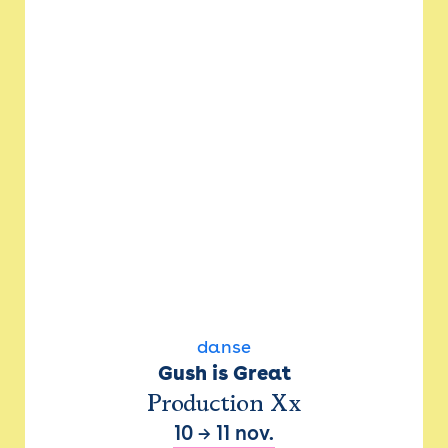
danse
Gush is Great
Production Xx
10
→
11 nov.