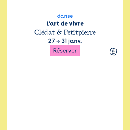
danse
L'art de vivre
Clédat & Petitpierre
27
→
31 janv.
Réserver