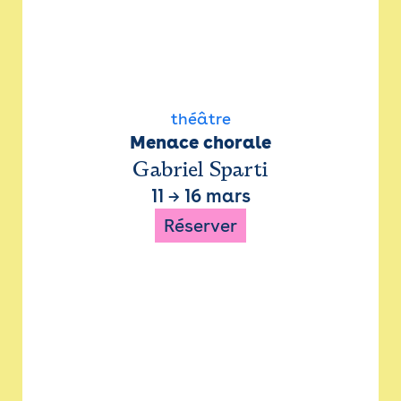
théâtre
Menace chorale
Gabriel Sparti
11
→
16 mars
Réserver