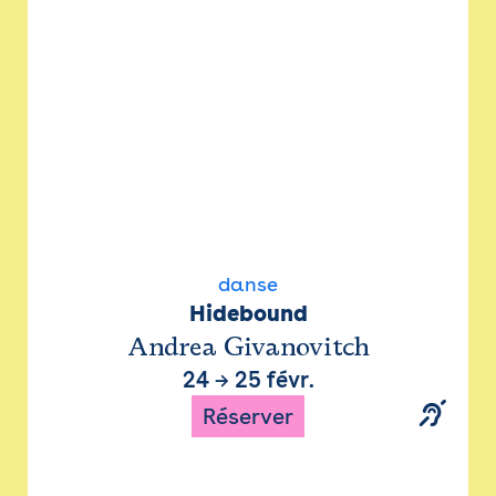
danse
Hidebound
Andrea Givanovitch
24
→
25 févr.
Réserver