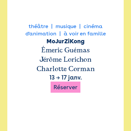
théâtre
musique
cinéma
d'animation
à voir en famille
MoJurZiKong
Émeric Guémas
Jérôme Lorichon
Charlotte Corman
13
→
17 janv.
Réserver