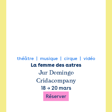
théâtre
musique
cirque
vidéo
La femme des astres
Jur Domingo
Cridacompany
18
→
20 mars
Réserver