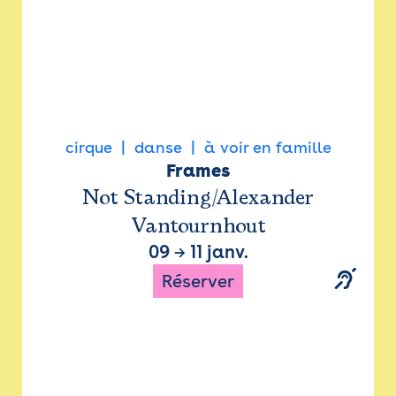
cirque
danse
à voir en famille
Frames
Not Standing/Alexander
Vantournhout
09
→
11 janv.
Réserver