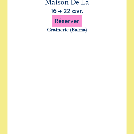
Maison De La
16
→
22 avr.
Réserver
Grainerie (Balma)