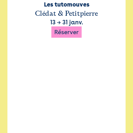
Les tutomouves
Clédat & Petitpierre
13
→
31 janv.
Réserver