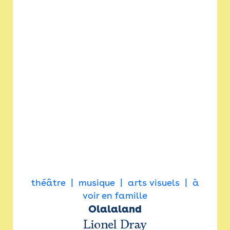
théâtre
musique
arts visuels
à
voir en famille
Olalaland
Lionel Dray