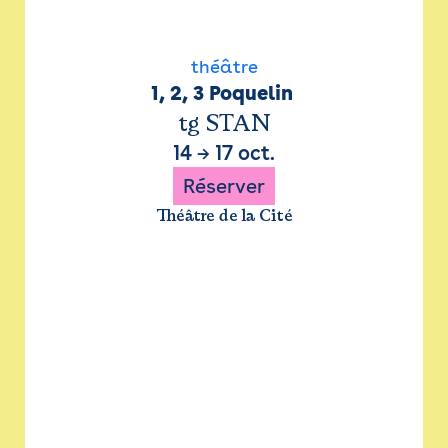
théâtre
1, 2, 3 Poquelin 
tg STAN
14
→
17 oct.
Réserver
Théâtre de la Cité