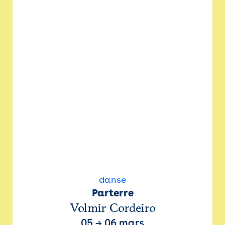
danse
Parterre
Volmir Cordeiro
05
→
06 mars