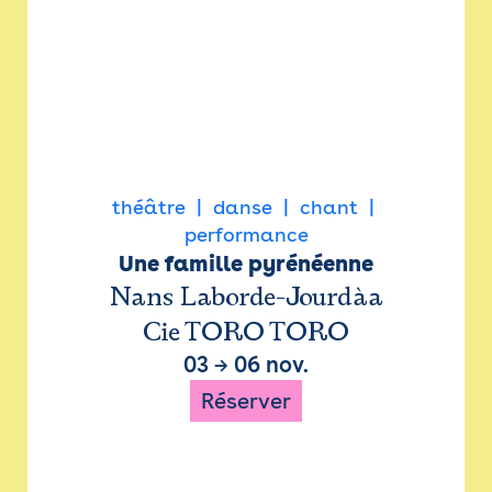
théâtre
danse
chant
performance
Une famille pyrénéenne
Nans Laborde-Jourdàa
Cie TORO TORO
03
→
06 nov.
Réserver