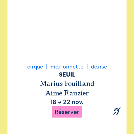
cirque
marionnette
danse
SEUIL
Marius Fouilland
Aimé Rauzier
18
→
22 nov.
Réserver