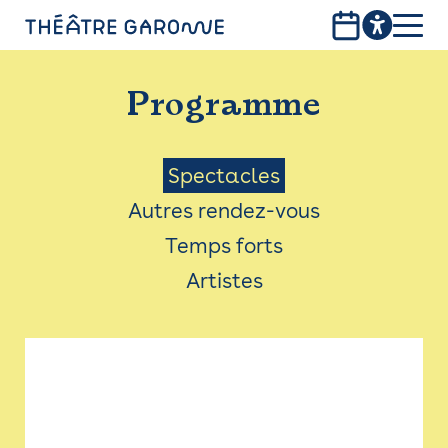
Aller
au
contenu
PROGRAMME
principal
Programme
INFOS PRATIQUES
AVEC LES PUBLICS
Menu
Spectacles
Autres rendez-vous
ACCESSIBILITÉ
Saison
Temps forts
LES PRODUCTIONS
Artistes
LE THÉÂTRE
Bistro
Billetterie