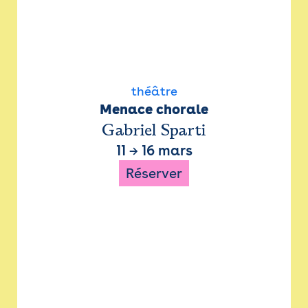
théâtre
Menace chorale
Gabriel Sparti
11
→
16 mars
Réserver