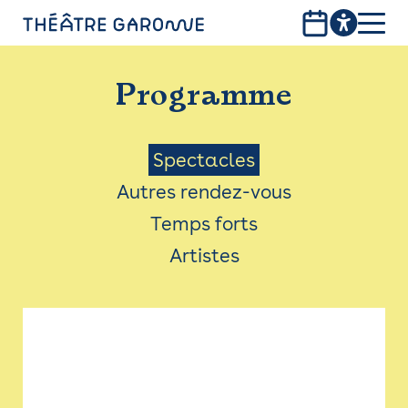
Aller
au
contenu
PROGRAMME
principal
Programme
INFOS PRATIQUES
AVEC LES PUBLICS
Menu
Spectacles
Autres rendez-vous
ACCESSIBILITÉ
Saison
Temps forts
LES PRODUCTIONS
Artistes
LE THÉÂTRE
Bistro
Billetterie