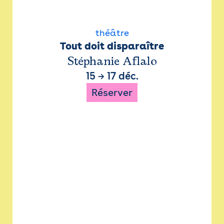
théâtre
Tout doit disparaître
Stéphanie Aflalo
15
→
17 déc.
Réserver