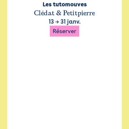
Les tutomouves
Clédat & Petitpierre
13
→
31 janv.
Réserver