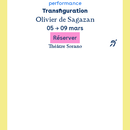
performance
Transfiguration
Olivier de Sagazan
05
→
09 mars
Réserver
Théâtre Sorano