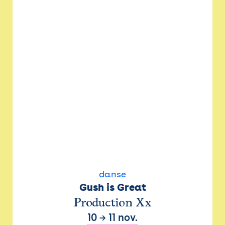
danse
Gush is Great
Production Xx
10
→
11 nov.