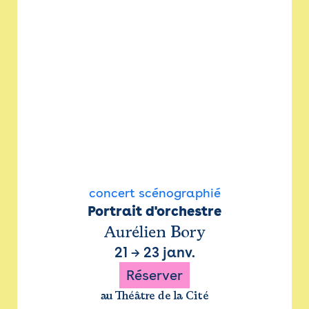
concert scénographié
Portrait d'orchestre
Aurélien Bory
21
→
23 janv.
Réserver
au Théâtre de la Cité