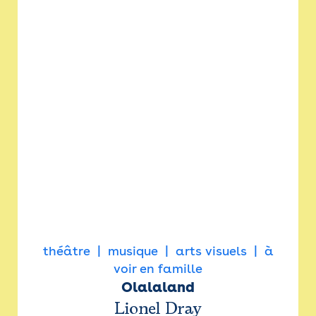
théâtre
musique
arts visuels
à
voir en famille
Olalaland
Lionel Dray