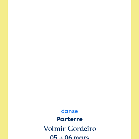
danse
Parterre
Volmir Cordeiro
05
→
06 mars