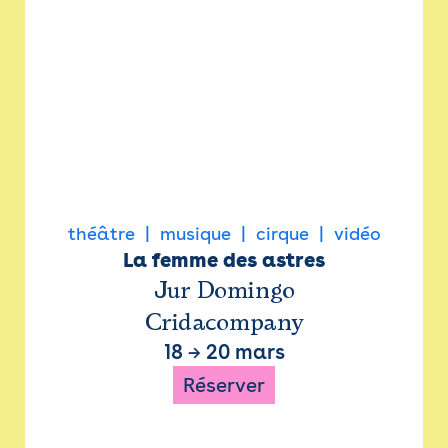
théâtre
musique
cirque
vidéo
La femme des astres
Jur Domingo
Cridacompany
18
→
20 mars
Réserver