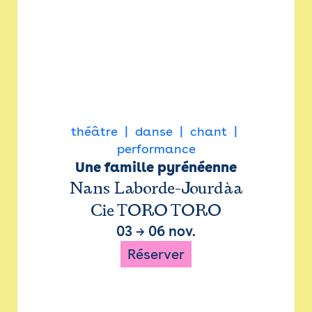
théâtre
danse
chant
performance
Une famille pyrénéenne
Nans Laborde-Jourdàa
Cie TORO TORO
03
→
06 nov.
Réserver