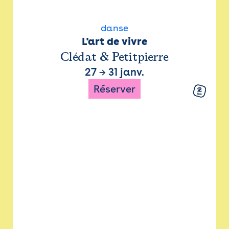
danse
L'art de vivre
Clédat & Petitpierre
27
→
31 janv.
Réserver