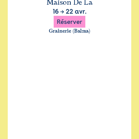
Maison De La
16
→
22 avr.
Réserver
Grainerie (Balma)