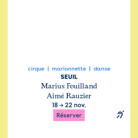
cirque
marionnette
danse
SEUIL
Marius Fouilland
Aimé Rauzier
18
→
22 nov.
Réserver