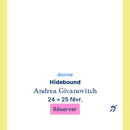
danse
Hidebound
Andrea Givanovitch
24
→
25 févr.
Réserver