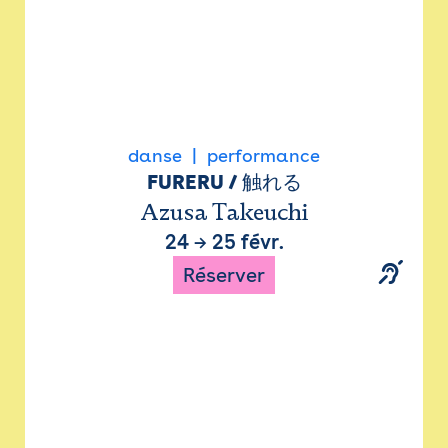
danse
performance
FURERU / 触れる
Azusa Takeuchi
24
→
25 févr.
Réserver