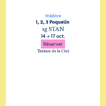
théâtre
1, 2, 3 Poquelin 
tg STAN
14
→
17 oct.
Réserver
Théâtre de la Cité