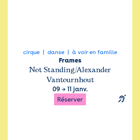
cirque
danse
à voir en famille
Frames
Not Standing/Alexander
Vantournhout
09
→
11 janv.
Réserver