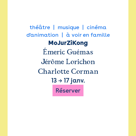
théâtre
musique
cinéma
d'animation
à voir en famille
MoJurZiKong
Émeric Guémas
Jérôme Lorichon
Charlotte Corman
13
→
17 janv.
Réserver