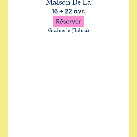
Maison De La
16
→
22 avr.
Réserver
Grainerie (Balma)