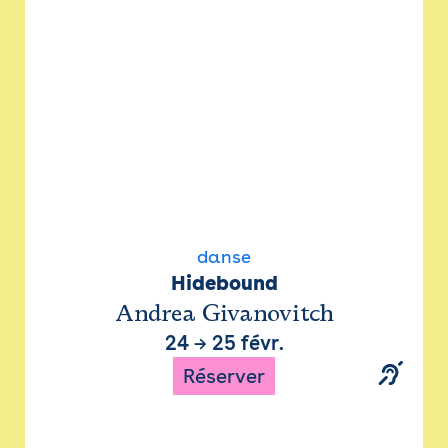
danse
Hidebound
Andrea Givanovitch
24
→
25 févr.
Réserver