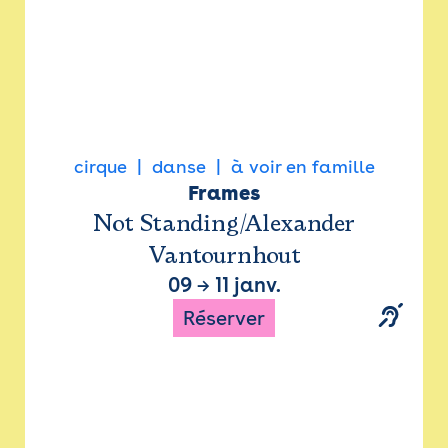
cirque
danse
à voir en famille
Frames
Not Standing/Alexander
Vantournhout
09
→
11 janv.
Réserver