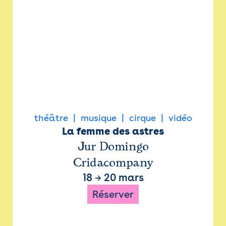
théâtre
musique
cirque
vidéo
La femme des astres
Jur Domingo
Cridacompany
18
→
20 mars
Réserver