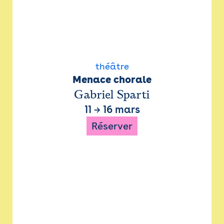
théâtre
Menace chorale
Gabriel Sparti
11
→
16 mars
Réserver