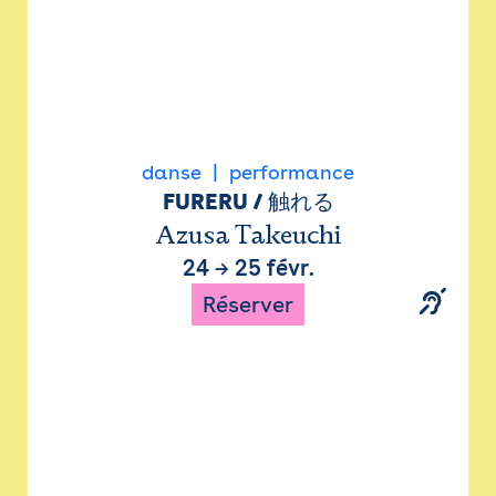
danse
performance
FURERU / 触れる
Azusa Takeuchi
24
→
25 févr.
Réserver