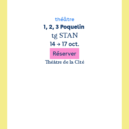
théâtre
1, 2, 3 Poquelin 
tg STAN
14
→
17 oct.
Réserver
Théâtre de la Cité