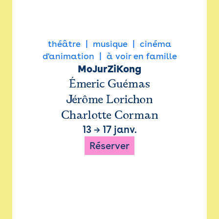
théâtre
musique
cinéma
d'animation
à voir en famille
MoJurZiKong
Émeric Guémas
Jérôme Lorichon
Charlotte Corman
13
→
17 janv.
Réserver