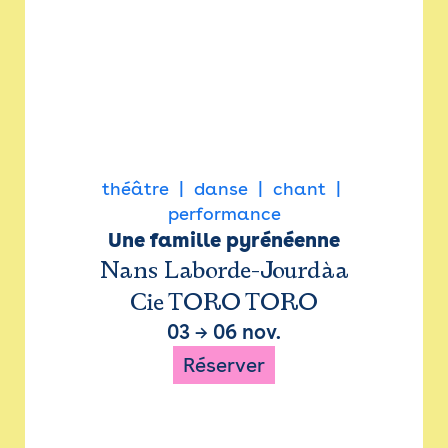
théâtre
danse
chant
performance
Une famille pyrénéenne
Nans Laborde-Jourdàa
Cie TORO TORO
03
→
06 nov.
Réserver