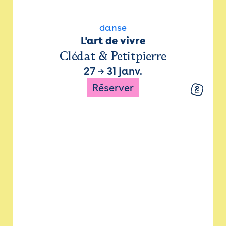
danse
L'art de vivre
Clédat & Petitpierre
27
→
31 janv.
Réserver