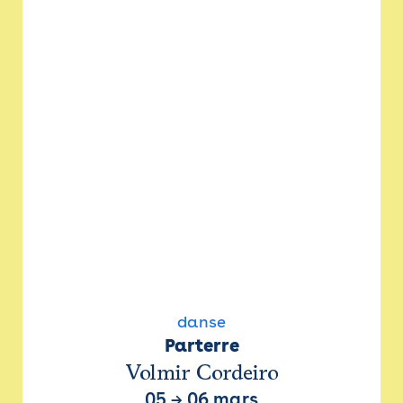
danse
Parterre
Volmir Cordeiro
05
→
06 mars