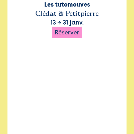
Les tutomouves
Clédat & Petitpierre
13
→
31 janv.
Réserver