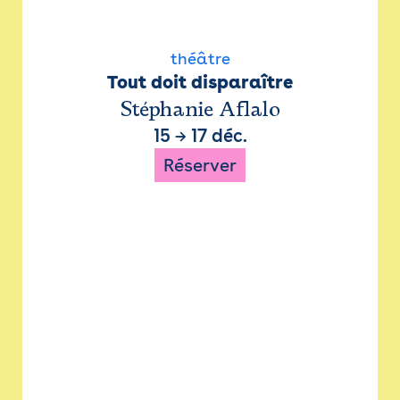
théâtre
Tout doit disparaître
Stéphanie Aflalo
15
→
17 déc.
Réserver