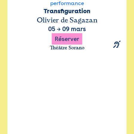
performance
Transfiguration
Olivier de Sagazan
05
→
09 mars
Réserver
Théâtre Sorano