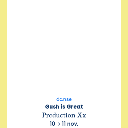
danse
Gush is Great
Production Xx
10
→
11 nov.