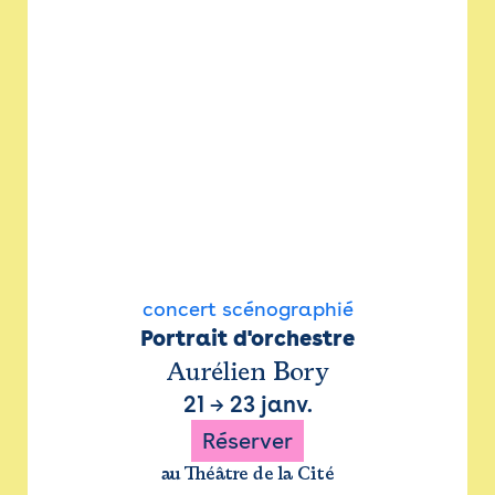
concert scénographié
Portrait d'orchestre
Aurélien Bory
21
→
23 janv.
Réserver
au Théâtre de la Cité