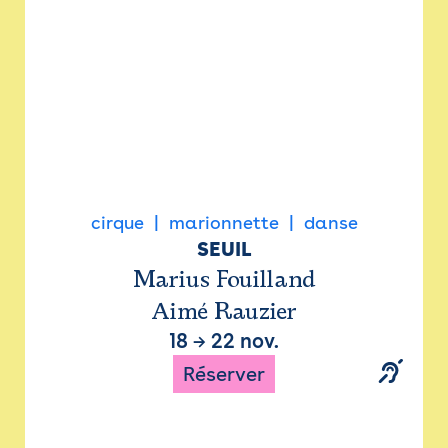
cirque
marionnette
danse
SEUIL
Marius Fouilland
Aimé Rauzier
18
→
22 nov.
Réserver