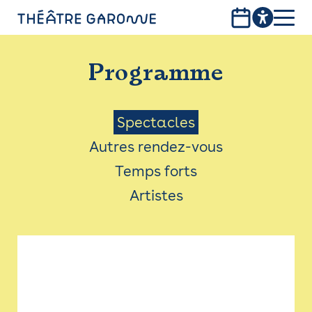
Aller
au
contenu
PROGRAMME
principal
Programme
INFOS PRATIQUES
AVEC LES PUBLICS
Menu
Spectacles
Autres rendez-vous
ACCESSIBILITÉ
Saison
Temps forts
LES PRODUCTIONS
Artistes
LE THÉÂTRE
Bistro
Billetterie