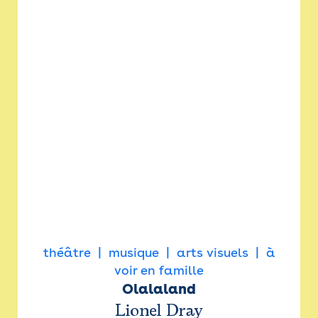
théâtre
musique
arts visuels
à
voir en famille
Olalaland
Lionel Dray