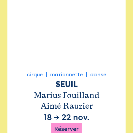
cirque
marionnette
danse
SEUIL
Marius Fouilland
Aimé Rauzier
18
→
22 nov.
Réserver