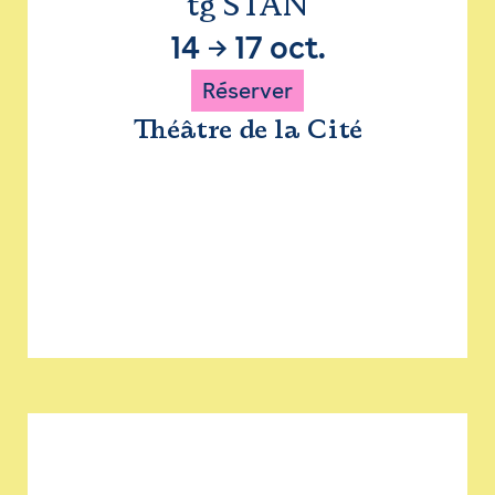
tg STAN
14
→
17 oct.
Réserver
Théâtre de la Cité