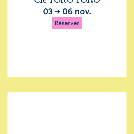
Cie TORO TORO
03
→
06 nov.
Réserver