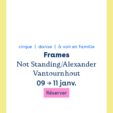
cirque
danse
à voir en famille
Frames
Not Standing/Alexander
Vantournhout
09
→
11 janv.
Réserver