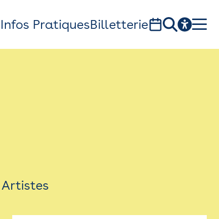
s
Infos Pratiques
Billetterie
Bistro
Billetterie
Newsletter
Espace presse
Artistes
théâtre Garonne, scène européenne
1, av. du Chateau d'eau - 31300 Toulouse