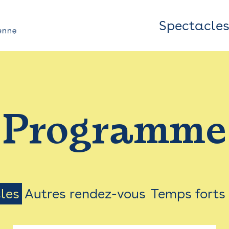
Spectacle
Top
Bar
/
Programme
Menu
les
Autres rendez-vous
Temps forts
on