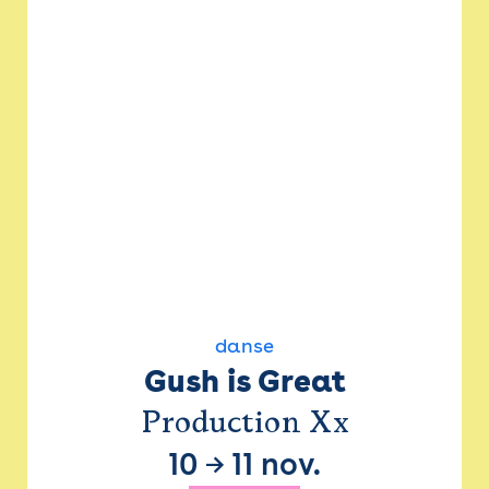
danse
Gush is Great
Production Xx
10
→
11 nov.