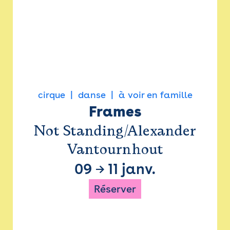
cirque
danse
à voir en famille
Frames
Not Standing/Alexander
Vantournhout
09
→
11 janv.
Réserver