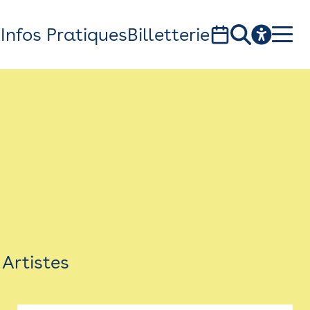
s
Infos Pratiques
Billetterie
Bistro
Billetterie
Newsletter
Espace presse
Artistes
théâtre Garonne, scène européenne
1, av. du Chateau d'eau - 31300 Toulouse