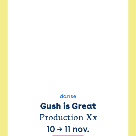
danse
Gush is Great
Production Xx
10
→
11 nov.