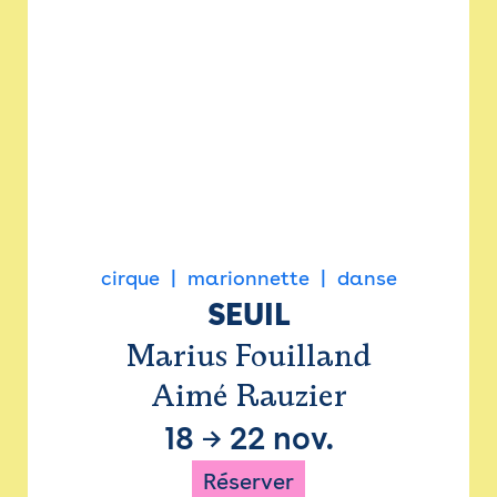
cirque
marionnette
danse
SEUIL
Marius Fouilland
Aimé Rauzier
18
→
22 nov.
Réserver