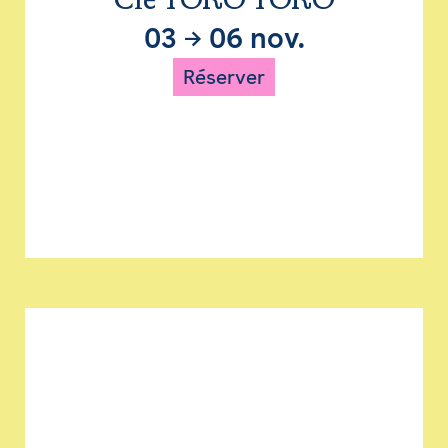
Cie TORO TORO
03
→
06 nov.
Réserver