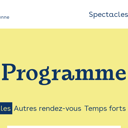
Spectacle
Top
Bar
/
Programme
Menu
les
Autres rendez-vous
Temps forts
on