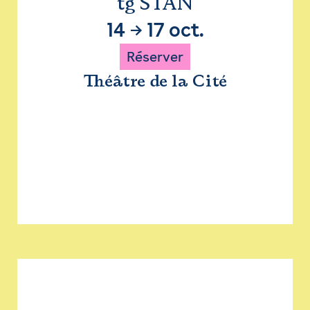
tg STAN
14
→
17 oct.
Réserver
Théâtre de la Cité