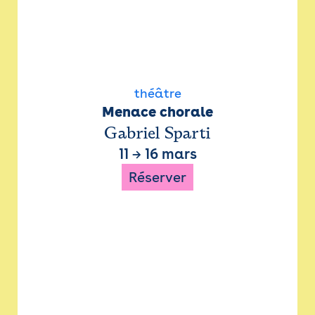
théâtre
Menace chorale
Gabriel Sparti
11
→
16 mars
Réserver