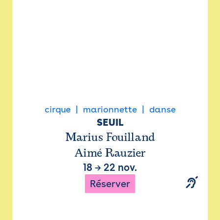
cirque
marionnette
danse
SEUIL
Marius Fouilland
Aimé Rauzier
18
→
22 nov.
Réserver