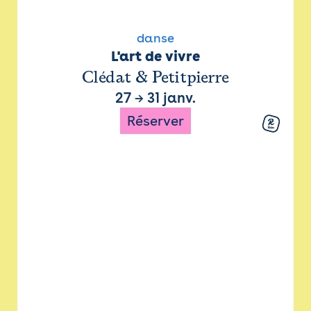
danse
L'art de vivre
Clédat & Petitpierre
27
→
31 janv.
Réserver