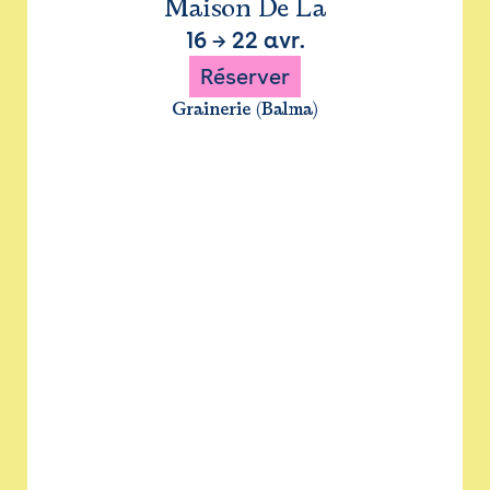
Maison De La
16
→
22 avr.
Réserver
Grainerie (Balma)