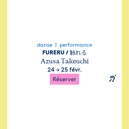
danse
performance
FURERU / 触れる
Azusa Takeuchi
24
→
25 févr.
Réserver