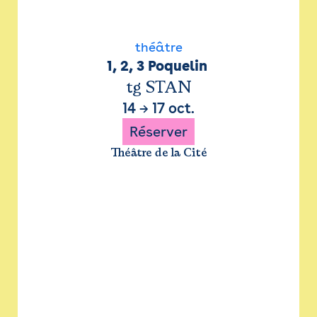
théâtre
1, 2, 3 Poquelin 
tg STAN
14
→
17 oct.
Réserver
Théâtre de la Cité