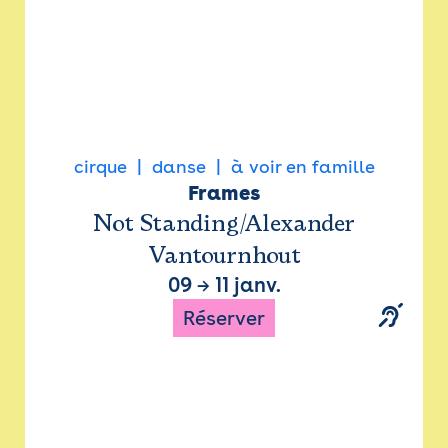
cirque
danse
à voir en famille
Frames
Not Standing/Alexander
Vantournhout
09
→
11 janv.
Réserver