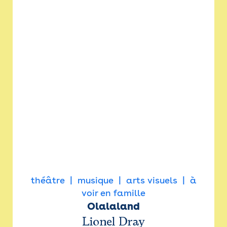
théâtre
musique
arts visuels
à
voir en famille
Olalaland
Lionel Dray