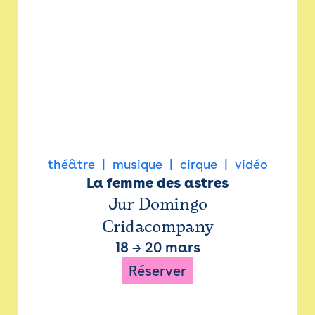
théâtre
musique
cirque
vidéo
La femme des astres
Jur Domingo
Cridacompany
18
→
20 mars
Réserver