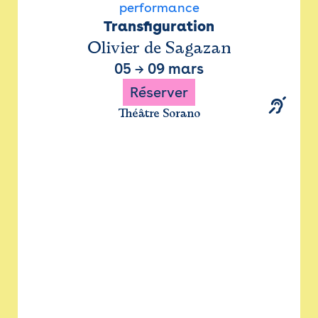
performance
Transfiguration
Olivier de Sagazan
05
→
09 mars
Réserver
Théâtre Sorano