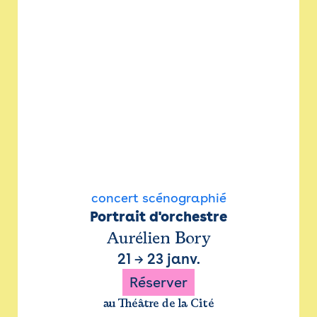
concert scénographié
Portrait d'orchestre
Aurélien Bory
21
→
23 janv.
Réserver
au Théâtre de la Cité