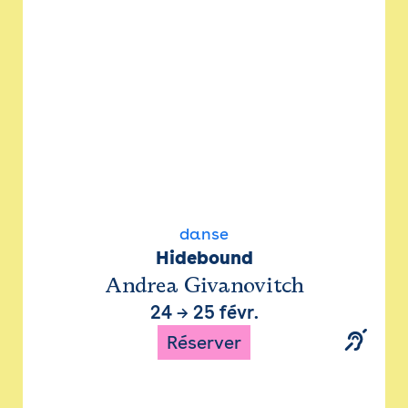
danse
Hidebound
Andrea Givanovitch
24
→
25 févr.
Réserver