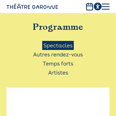
Aller
au
contenu
PROGRAMME
principal
Programme
INFOS PRATIQUES
AVEC LES PUBLICS
Menu
Spectacles
Autres rendez-vous
ACCESSIBILITÉ
Saison
Temps forts
LES PRODUCTIONS
Artistes
LE THÉÂTRE
Bistro
Billetterie