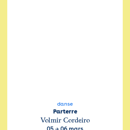
danse
Parterre
Volmir Cordeiro
05
→
06 mars