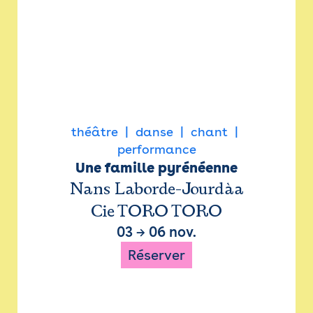
théâtre
danse
chant
performance
Une famille pyrénéenne
Nans Laborde-Jourdàa
Cie TORO TORO
03
→
06 nov.
Réserver