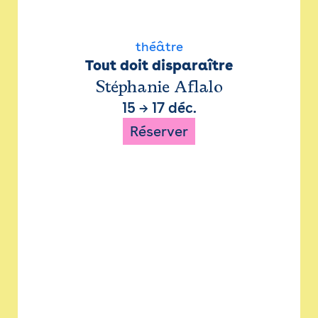
théâtre
Tout doit disparaître
Stéphanie Aflalo
15
→
17 déc.
Réserver