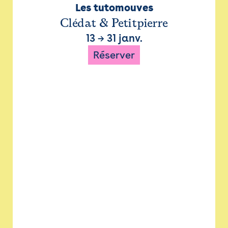
Les tutomouves
Clédat & Petitpierre
13
→
31 janv.
Réserver