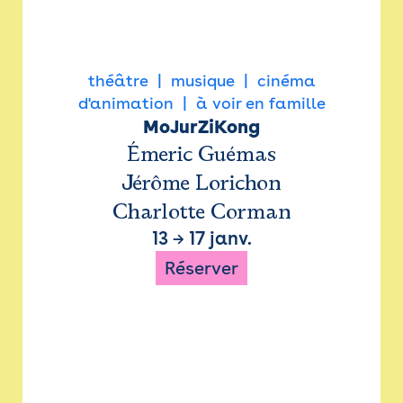
théâtre
musique
cinéma
d'animation
à voir en famille
MoJurZiKong
Émeric Guémas
Jérôme Lorichon
Charlotte Corman
13
→
17 janv.
Réserver