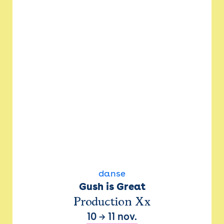
danse
Gush is Great
Production Xx
10
→
11 nov.