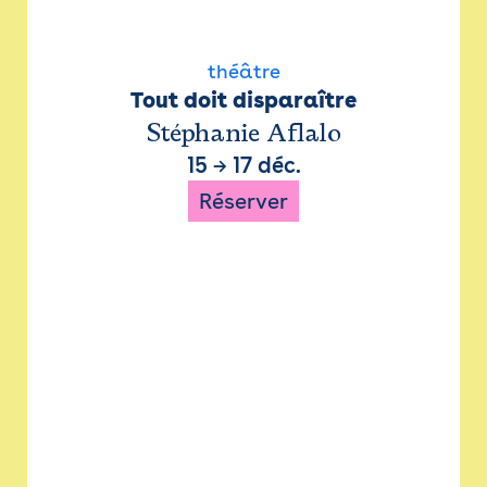
théâtre
Tout doit disparaître
Stéphanie Aflalo
15
→
17 déc.
Réserver