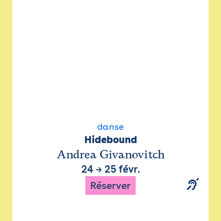
danse
Hidebound
Andrea Givanovitch
24
→
25 févr.
Réserver