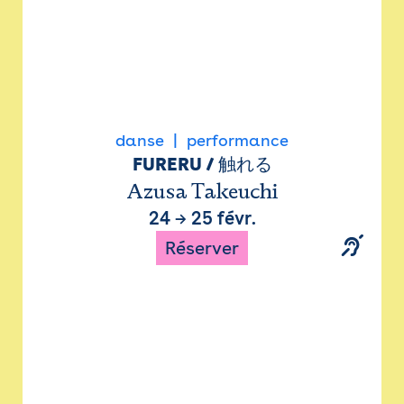
danse
performance
FURERU / 触れる
Azusa Takeuchi
24
→
25 févr.
Réserver