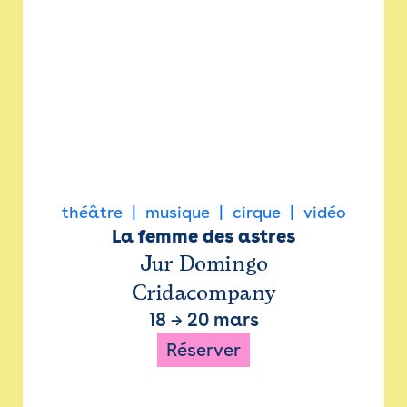
théâtre
musique
cirque
vidéo
La femme des astres
Jur Domingo
Cridacompany
18
→
20 mars
Réserver