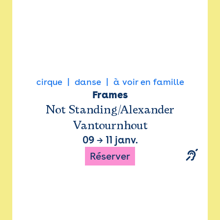
cirque
danse
à voir en famille
Frames
Not Standing/Alexander
Vantournhout
09
→
11 janv.
Réserver