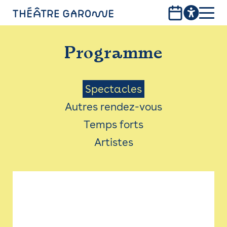
Aller
au
contenu
PROGRAMME
principal
Programme
INFOS PRATIQUES
AVEC LES PUBLICS
Menu
Spectacles
Autres rendez-vous
ACCESSIBILITÉ
Saison
Temps forts
LES PRODUCTIONS
Artistes
LE THÉÂTRE
Bistro
Billetterie