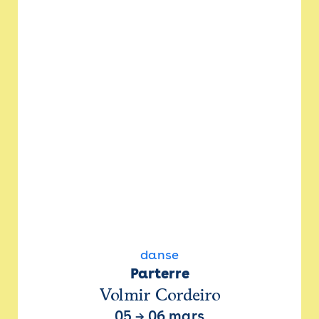
danse
Parterre
Volmir Cordeiro
05
→
06 mars