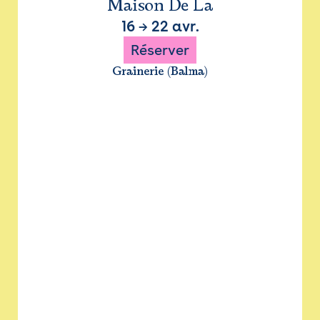
Maison De La
16
→
22 avr.
Réserver
Grainerie (Balma)