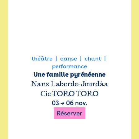
théâtre
danse
chant
performance
Une famille pyrénéenne
Nans Laborde-Jourdàa
Cie TORO TORO
03
→
06 nov.
Réserver