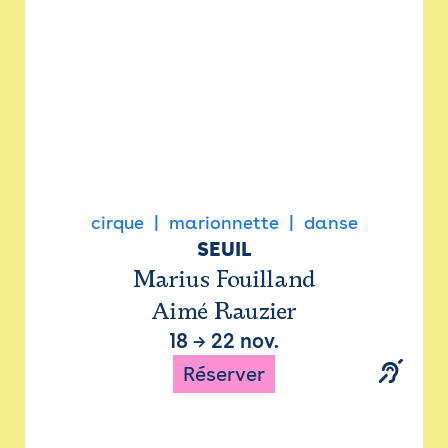
cirque
marionnette
danse
SEUIL
Marius Fouilland
Aimé Rauzier
18
→
22 nov.
Réserver