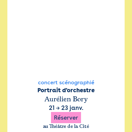
concert scénographié
Portrait d'orchestre
Aurélien Bory
21
→
23 janv.
Réserver
au Théâtre de la Cité