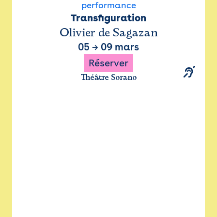
performance
Transfiguration
Olivier de Sagazan
05
→
09 mars
Réserver
Théâtre Sorano