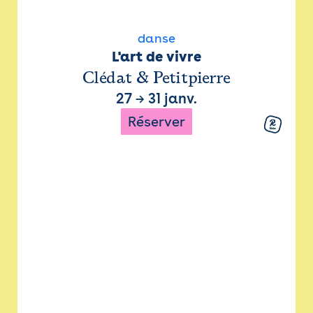
danse
L'art de vivre
Clédat & Petitpierre
27
→
31 janv.
Réserver