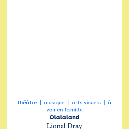
théâtre
musique
arts visuels
à
voir en famille
Olalaland
Lionel Dray