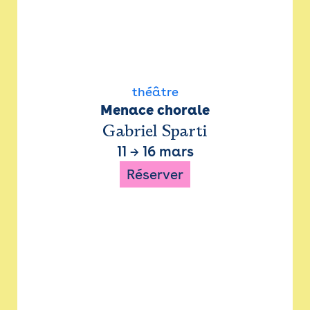
théâtre
Menace chorale
Gabriel Sparti
11
→
16 mars
Réserver