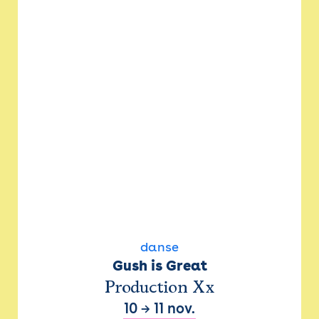
danse
Gush is Great
Production Xx
10
→
11 nov.