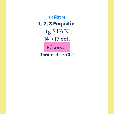
théâtre
1, 2, 3 Poquelin 
tg STAN
14
→
17 oct.
Réserver
Théâtre de la Cité