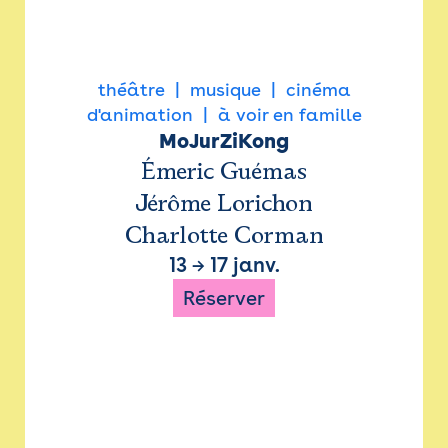
théâtre
musique
cinéma
d'animation
à voir en famille
MoJurZiKong
Émeric Guémas
Jérôme Lorichon
Charlotte Corman
13
→
17 janv.
Réserver