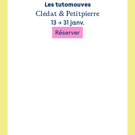
Les tutomouves
Clédat & Petitpierre
13
→
31 janv.
Réserver