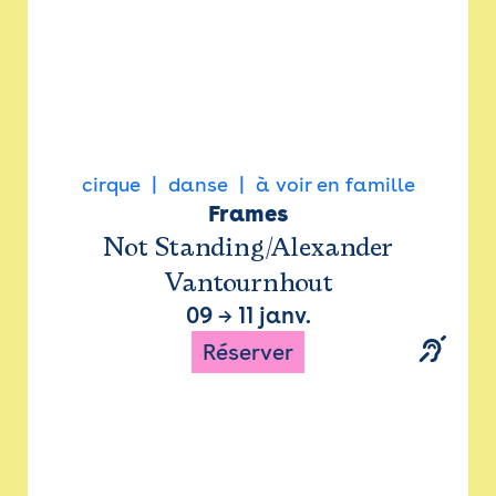
cirque
danse
à voir en famille
Frames
Not Standing/Alexander
Vantournhout
09
→
11 janv.
Réserver