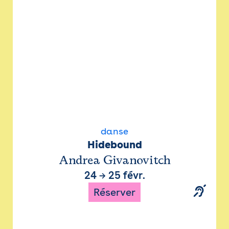
danse
Hidebound
Andrea Givanovitch
24
→
25 févr.
Réserver