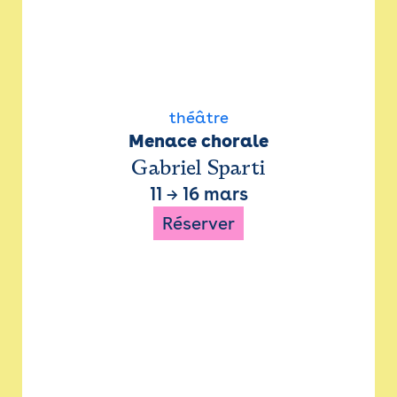
théâtre
Menace chorale
Gabriel Sparti
11
→
16 mars
Réserver