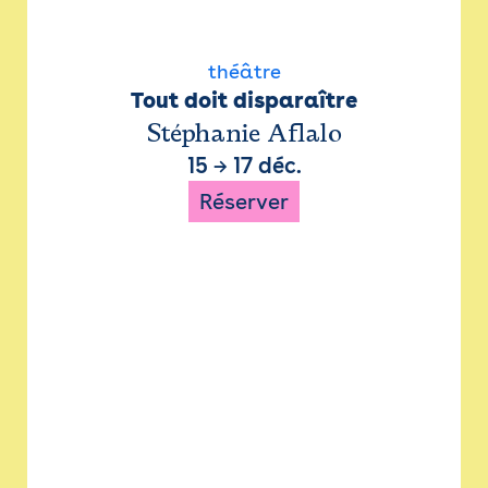
théâtre
Tout doit disparaître
Stéphanie Aflalo
15
→
17 déc.
Réserver