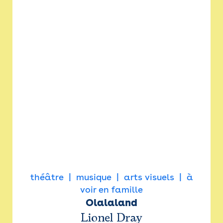
théâtre
musique
arts visuels
à
voir en famille
Olalaland
Lionel Dray