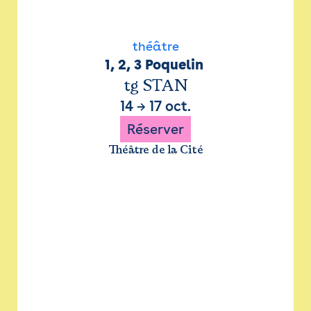
théâtre
1, 2, 3 Poquelin 
tg STAN
14
→
17 oct.
Réserver
Théâtre de la Cité