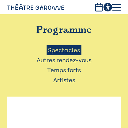
Aller
au
contenu
PROGRAMME
principal
Programme
INFOS PRATIQUES
AVEC LES PUBLICS
Menu
Spectacles
Autres rendez-vous
ACCESSIBILITÉ
Saison
Temps forts
LES PRODUCTIONS
Artistes
LE THÉÂTRE
Bistro
Billetterie