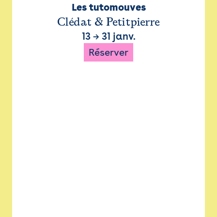
Les tutomouves
Clédat & Petitpierre
13
→
31 janv.
Réserver