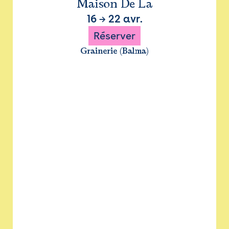
Maison De La
16
→
22 avr.
Réserver
Grainerie (Balma)