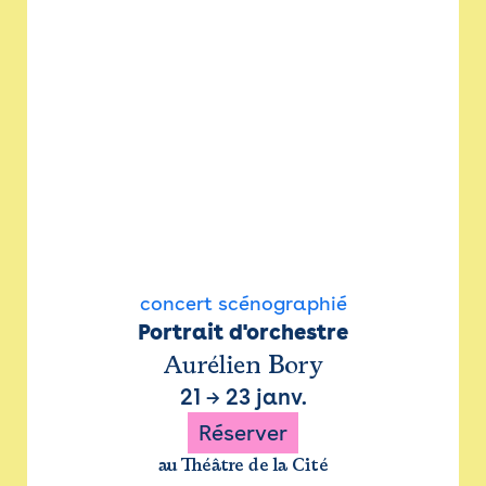
concert scénographié
Portrait d'orchestre
Aurélien Bory
21
→
23 janv.
Réserver
au Théâtre de la Cité