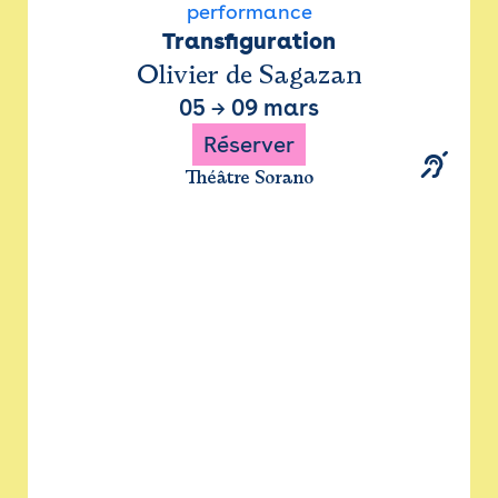
performance
Transfiguration
Olivier de Sagazan
05
→
09 mars
Réserver
Théâtre Sorano