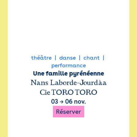
théâtre
danse
chant
performance
Une famille pyrénéenne
Nans Laborde-Jourdàa
Cie TORO TORO
03
→
06 nov.
Réserver