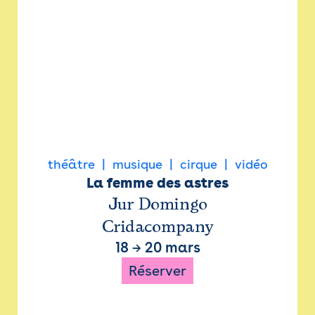
théâtre
musique
cirque
vidéo
La femme des astres
Jur Domingo
Cridacompany
18
→
20 mars
Réserver