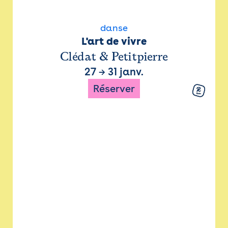
danse
L'art de vivre
Clédat & Petitpierre
27
→
31 janv.
Réserver