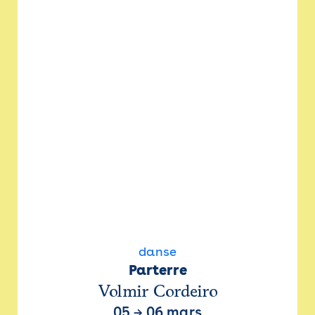
danse
Parterre
Volmir Cordeiro
05
→
06 mars