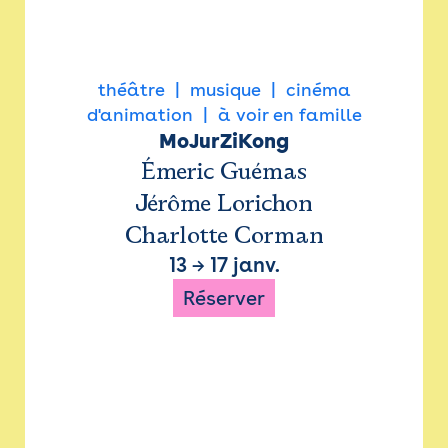
théâtre
musique
cinéma
d'animation
à voir en famille
MoJurZiKong
Émeric Guémas
Jérôme Lorichon
Charlotte Corman
13
→
17 janv.
Réserver