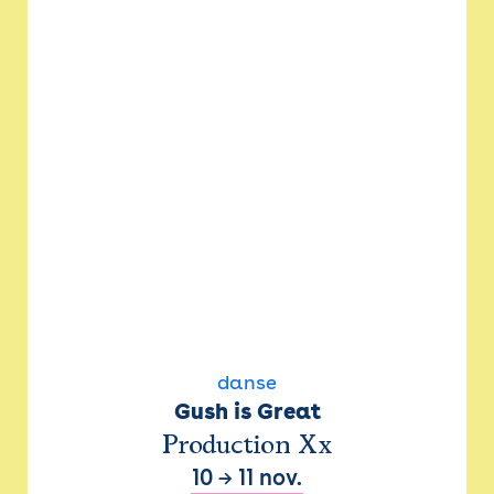
danse
Gush is Great
Production Xx
10
→
11 nov.