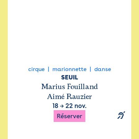
cirque
marionnette
danse
SEUIL
Marius Fouilland
Aimé Rauzier
18
→
22 nov.
Réserver