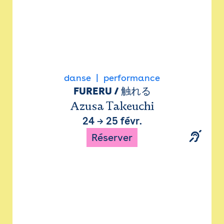
danse
performance
FURERU / 触れる
Azusa Takeuchi
24
→
25 févr.
Réserver