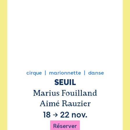
cirque
marionnette
danse
SEUIL
Marius Fouilland
Aimé Rauzier
18
→
22 nov.
Réserver