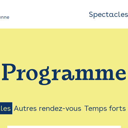
Spectacle
Top
Bar
/
Programme
Menu
les
Autres rendez-vous
Temps forts
on