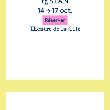
tg STAN
14
→
17 oct.
Réserver
Théâtre de la Cité