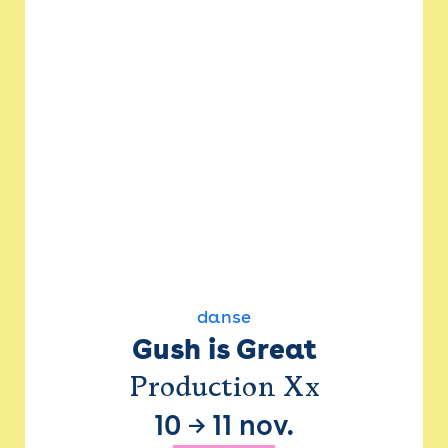
danse
Gush is Great
Production Xx
10
→
11 nov.