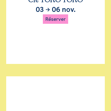
Cie TORO TORO
03
→
06 nov.
Réserver