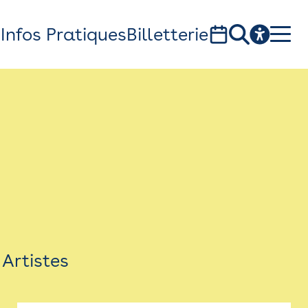
s
Infos Pratiques
Billetterie
Bistro
Billetterie
Newsletter
Espace presse
Artistes
théâtre Garonne, scène européenne
1, av. du Chateau d'eau - 31300 Toulouse