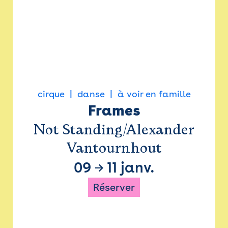
cirque
danse
à voir en famille
Frames
Not Standing/Alexander
Vantournhout
09
→
11 janv.
Réserver