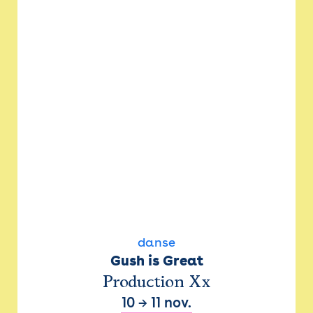
danse
Gush is Great
Production Xx
10
→
11 nov.