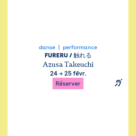
danse
performance
FURERU / 触れる
Azusa Takeuchi
24
→
25 févr.
Réserver