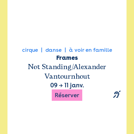
cirque
danse
à voir en famille
Frames
Not Standing/Alexander
Vantournhout
09
→
11 janv.
Réserver