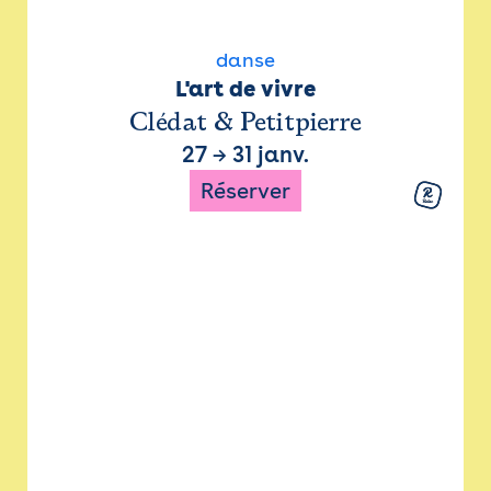
danse
L'art de vivre
Clédat & Petitpierre
27
→
31 janv.
Réserver