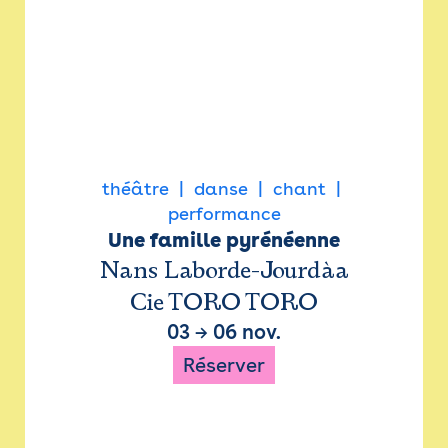
théâtre
danse
chant
performance
Une famille pyrénéenne
Nans Laborde-Jourdàa
Cie TORO TORO
03
→
06 nov.
Réserver