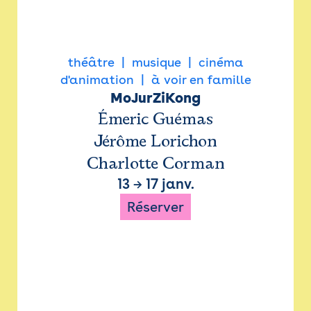
théâtre
musique
cinéma
d'animation
à voir en famille
MoJurZiKong
Émeric Guémas
Jérôme Lorichon
Charlotte Corman
13
→
17 janv.
Réserver