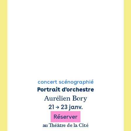
concert scénographié
Portrait d'orchestre
Aurélien Bory
21
→
23 janv.
Réserver
au Théâtre de la Cité