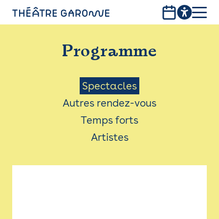
Aller
au
contenu
PROGRAMME
principal
Programme
INFOS PRATIQUES
AVEC LES PUBLICS
Menu
Spectacles
Autres rendez-vous
ACCESSIBILITÉ
Saison
Temps forts
LES PRODUCTIONS
Artistes
LE THÉÂTRE
Bistro
Billetterie