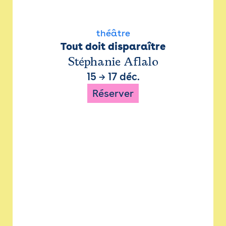
théâtre
Tout doit disparaître
Stéphanie Aflalo
15
→
17 déc.
Réserver