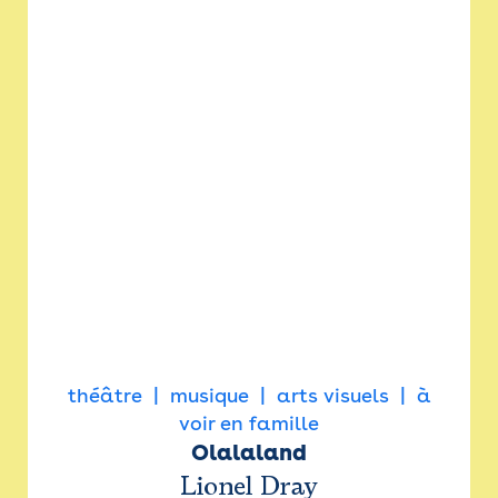
théâtre
musique
arts visuels
à
voir en famille
Olalaland
Lionel Dray