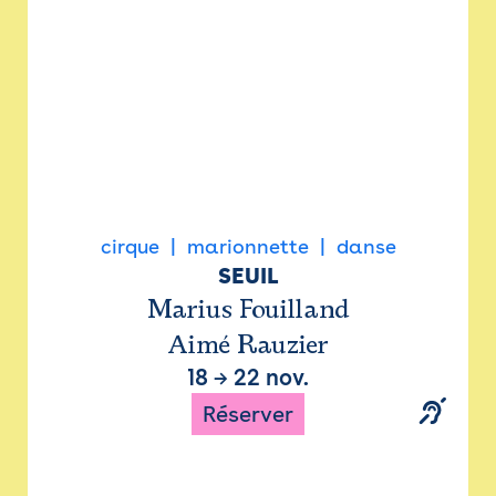
cirque
marionnette
danse
SEUIL
Marius Fouilland
Aimé Rauzier
18
→
22 nov.
Réserver