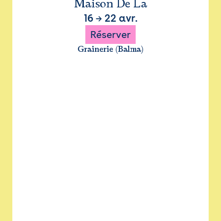
Maison De La
16
→
22 avr.
Réserver
Grainerie (Balma)