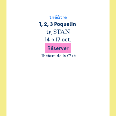
théâtre
1, 2, 3 Poquelin 
tg STAN
14
→
17 oct.
Réserver
Théâtre de la Cité