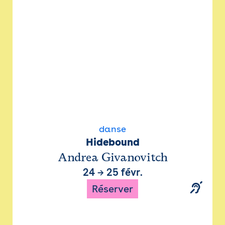
danse
Hidebound
Andrea Givanovitch
24
→
25 févr.
Réserver