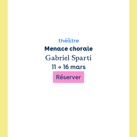
théâtre
Menace chorale
Gabriel Sparti
11
→
16 mars
Réserver