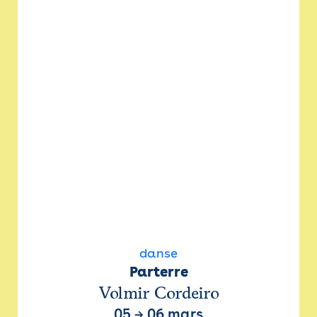
danse
Parterre
Volmir Cordeiro
05
→
06 mars