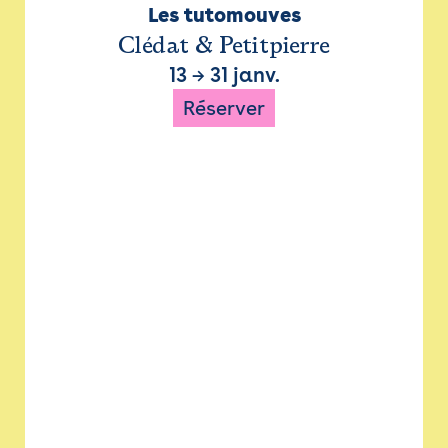
Les tutomouves
Clédat & Petitpierre
13
→
31 janv.
Réserver