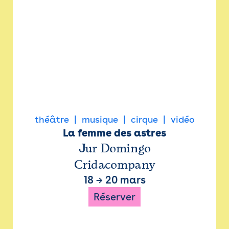
théâtre
musique
cirque
vidéo
La femme des astres
Jur Domingo
Cridacompany
18
→
20 mars
Réserver