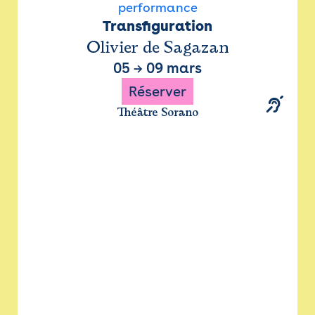
performance
Transfiguration
Olivier de Sagazan
05
→
09 mars
Réserver
Théâtre Sorano