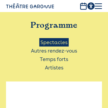
Aller
au
contenu
PROGRAMME
principal
Programme
INFOS PRATIQUES
AVEC LES PUBLICS
Menu
Spectacles
Autres rendez-vous
ACCESSIBILITÉ
Saison
Temps forts
LES PRODUCTIONS
Artistes
LE THÉÂTRE
Bistro
Billetterie