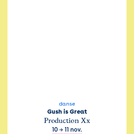
danse
Gush is Great
Production Xx
10
→
11 nov.