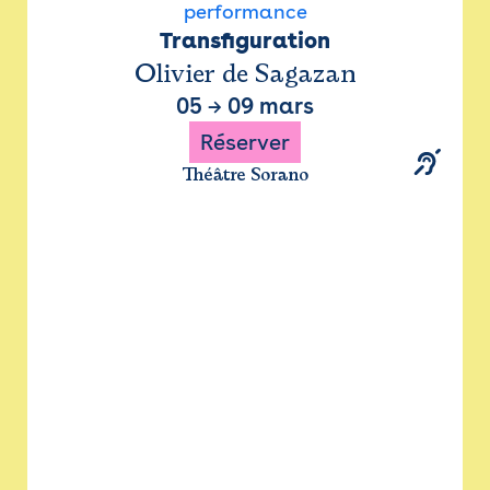
performance
Transfiguration
Olivier de Sagazan
05
→
09 mars
Réserver
Théâtre Sorano