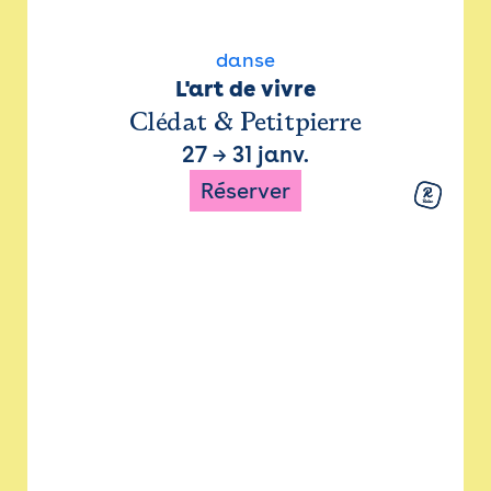
danse
L'art de vivre
Clédat & Petitpierre
27
→
31 janv.
Réserver