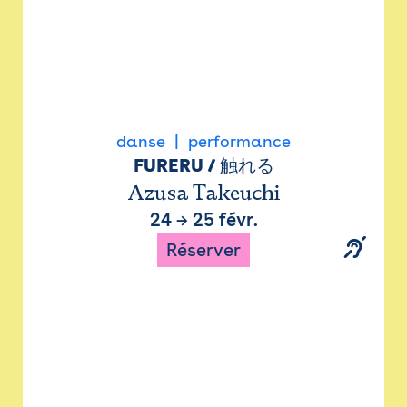
danse
performance
FURERU / 触れる
Azusa Takeuchi
24
→
25 févr.
Réserver