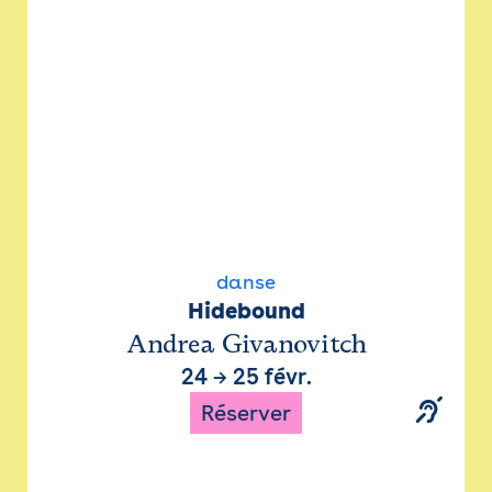
danse
Hidebound
Andrea Givanovitch
24
→
25 févr.
Réserver