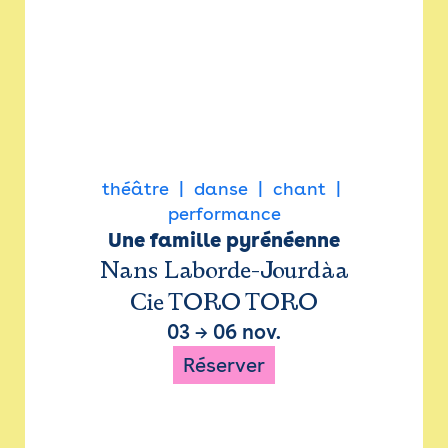
théâtre
danse
chant
performance
Une famille pyrénéenne
Nans Laborde-Jourdàa
Cie TORO TORO
03
→
06 nov.
Réserver