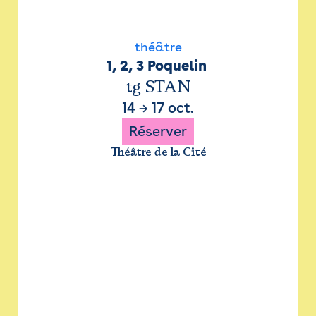
théâtre
1, 2, 3 Poquelin 
tg STAN
14
→
17 oct.
Réserver
Théâtre de la Cité