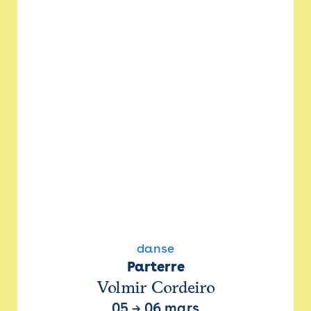
danse
Parterre
Volmir Cordeiro
05
→
06 mars