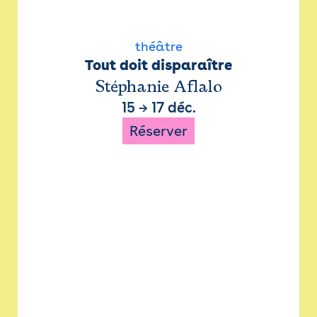
théâtre
Tout doit disparaître
Stéphanie Aflalo
15
→
17 déc.
Réserver