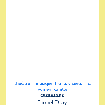
théâtre
musique
arts visuels
à
voir en famille
Olalaland
Lionel Dray