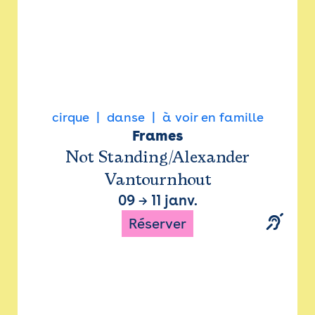
cirque
danse
à voir en famille
Frames
Not Standing/Alexander
Vantournhout
09
→
11 janv.
Réserver