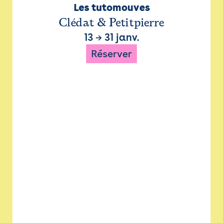
Les tutomouves
Clédat & Petitpierre
13
→
31 janv.
Réserver