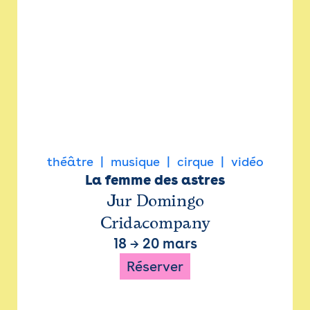
théâtre
musique
cirque
vidéo
La femme des astres
Jur Domingo
Cridacompany
18
→
20 mars
Réserver