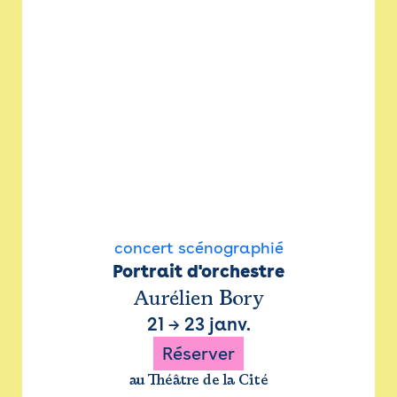
concert scénographié
Portrait d'orchestre
Aurélien Bory
21
→
23 janv.
Réserver
au Théâtre de la Cité