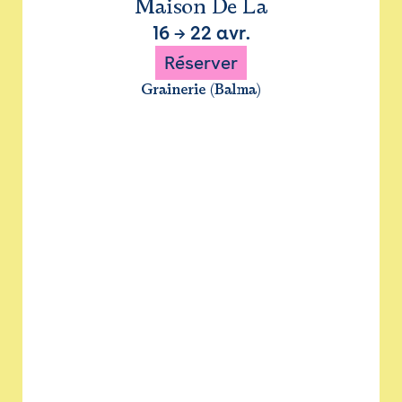
Maison De La
16
→
22 avr.
Réserver
Grainerie (Balma)