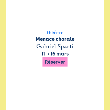
théâtre
Menace chorale
Gabriel Sparti
11
→
16 mars
Réserver