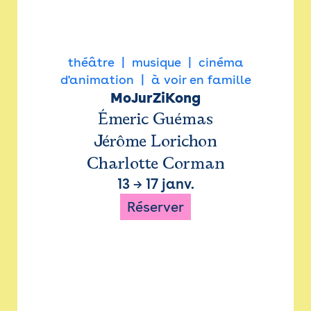
théâtre
musique
cinéma
d'animation
à voir en famille
MoJurZiKong
Émeric Guémas
Jérôme Lorichon
Charlotte Corman
13
→
17 janv.
Réserver