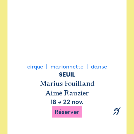
cirque
marionnette
danse
SEUIL
Marius Fouilland
Aimé Rauzier
18
→
22 nov.
Réserver