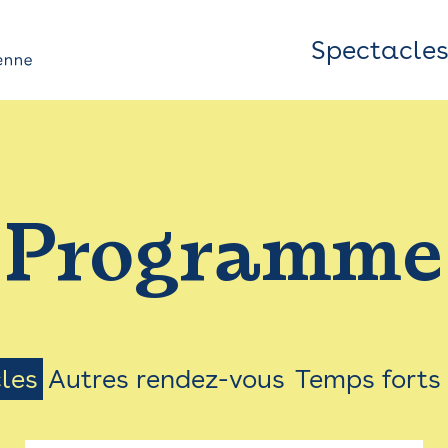
Spectacle
Top
Bar
/
Programme
Menu
les
Autres rendez-vous
Temps forts
on