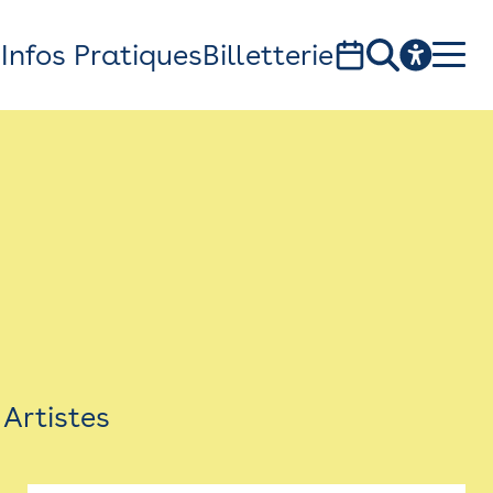
s
Infos Pratiques
Billetterie
Bistro
Billetterie
Newsletter
Espace presse
Artistes
théâtre Garonne, scène européenne
1, av. du Chateau d'eau - 31300 Toulouse