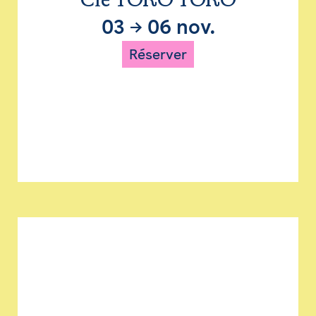
Cie TORO TORO
03
→
06 nov.
Réserver