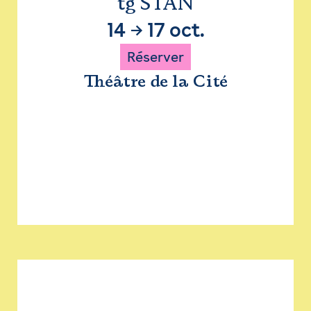
tg STAN
14
→
17 oct.
Réserver
Théâtre de la Cité