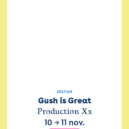
danse
Gush is Great
Production Xx
10
→
11 nov.