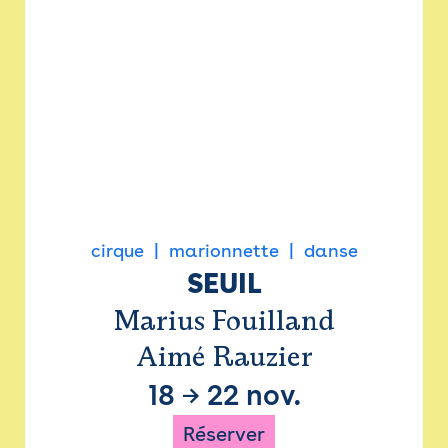
cirque
marionnette
danse
SEUIL
Marius Fouilland
Aimé Rauzier
18
→
22 nov.
Réserver