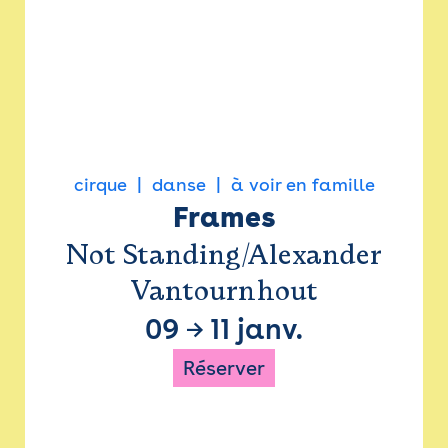
cirque
danse
à voir en famille
Frames
Not Standing/Alexander
Vantournhout
09
→
11 janv.
Réserver