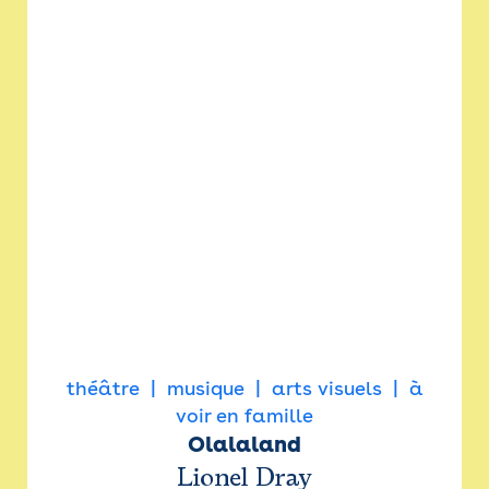
théâtre
musique
arts visuels
à
voir en famille
Olalaland
Lionel Dray