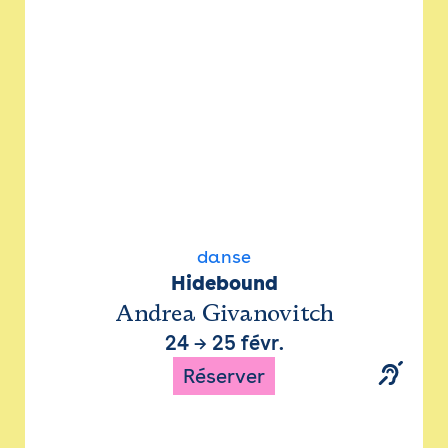
danse
Hidebound
Andrea Givanovitch
24
→
25 févr.
Réserver