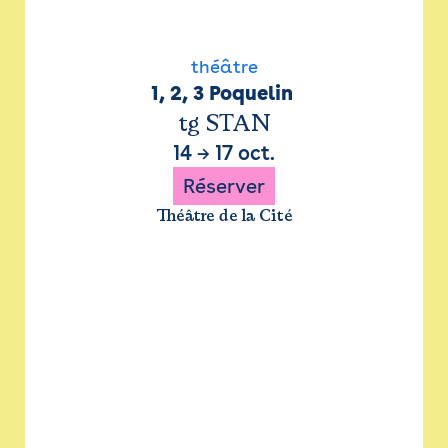
théâtre
1, 2, 3 Poquelin 
tg STAN
14
→
17 oct.
Réserver
Théâtre de la Cité