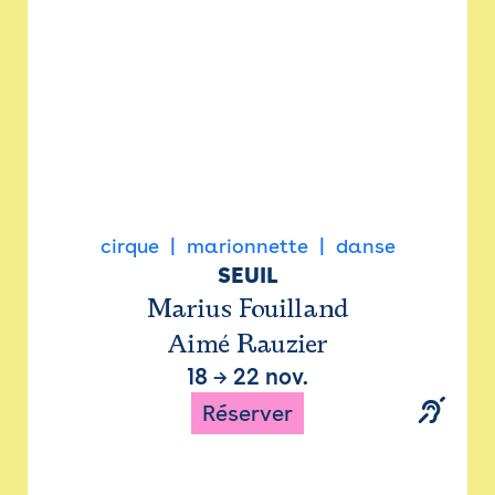
cirque
marionnette
danse
SEUIL
Marius Fouilland
Aimé Rauzier
18
→
22 nov.
Réserver