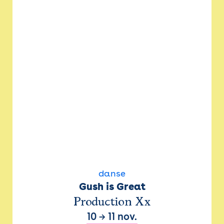
danse
Gush is Great
Production Xx
10
→
11 nov.