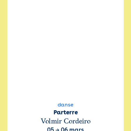
danse
Parterre
Volmir Cordeiro
05
→
06 mars