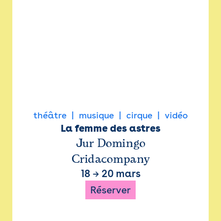
théâtre
musique
cirque
vidéo
La femme des astres
Jur Domingo
Cridacompany
18
→
20 mars
Réserver