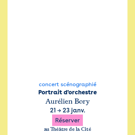
concert scénographié
Portrait d'orchestre
Aurélien Bory
21
→
23 janv.
Réserver
au Théâtre de la Cité