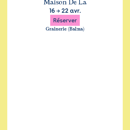
Maison De La
16
→
22 avr.
Réserver
Grainerie (Balma)