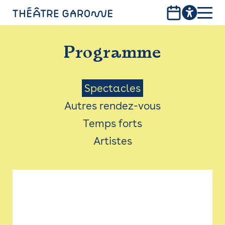
Aller
au
contenu
PROGRAMME
principal
Programme
INFOS PRATIQUES
AVEC LES PUBLICS
Menu
Spectacles
Autres rendez-vous
ACCESSIBILITÉ
Saison
Temps forts
LES PRODUCTIONS
Artistes
LE THÉÂTRE
Bistro
Billetterie