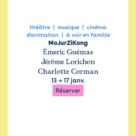
théâtre
musique
cinéma
d'animation
à voir en famille
MoJurZiKong
Émeric Guémas
Jérôme Lorichon
Charlotte Corman
13
→
17 janv.
Réserver