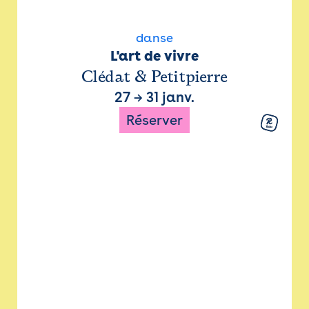
danse
L'art de vivre
Clédat & Petitpierre
27
→
31 janv.
Réserver