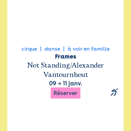
cirque
danse
à voir en famille
Frames
Not Standing/Alexander
Vantournhout
09
→
11 janv.
Réserver