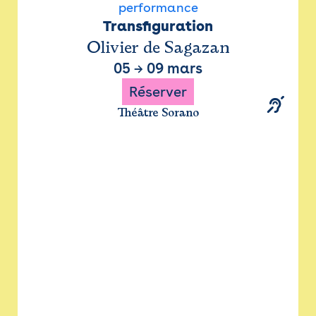
performance
Transfiguration
Olivier de Sagazan
05
→
09 mars
Réserver
Théâtre Sorano