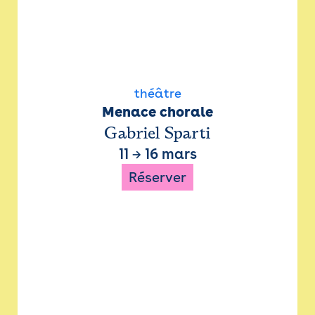
théâtre
Menace chorale
Gabriel Sparti
11
→
16 mars
Réserver