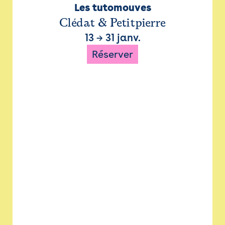
Les tutomouves
Clédat & Petitpierre
13
→
31 janv.
Réserver