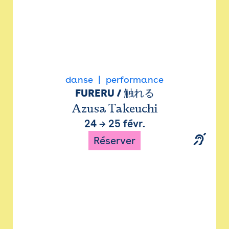
danse
performance
FURERU / 触れる
Azusa Takeuchi
24
→
25 févr.
Réserver