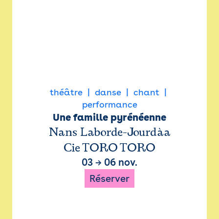
théâtre
danse
chant
performance
Une famille pyrénéenne
Nans Laborde-Jourdàa
Cie TORO TORO
03
→
06 nov.
Réserver