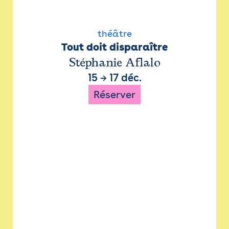
théâtre
Tout doit disparaître
Stéphanie Aflalo
15
→
17 déc.
Réserver