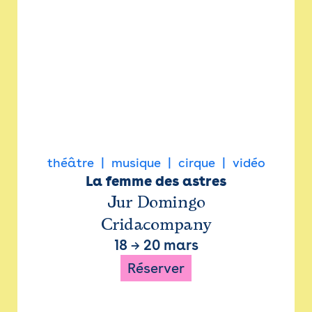
théâtre
musique
cirque
vidéo
La femme des astres
Jur Domingo
Cridacompany
18
→
20 mars
Réserver