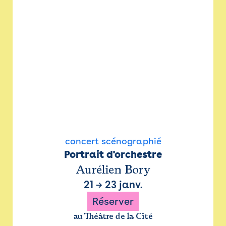
concert scénographié
Portrait d'orchestre
Aurélien Bory
21
→
23 janv.
Réserver
au Théâtre de la Cité