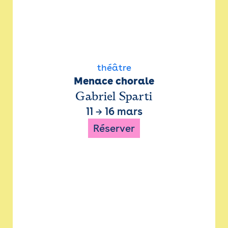
théâtre
Menace chorale
Gabriel Sparti
11
→
16 mars
Réserver