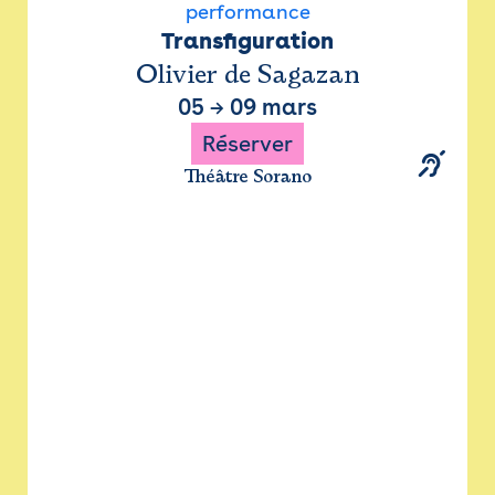
performance
Transfiguration
Olivier de Sagazan
05
→
09 mars
Réserver
Théâtre Sorano