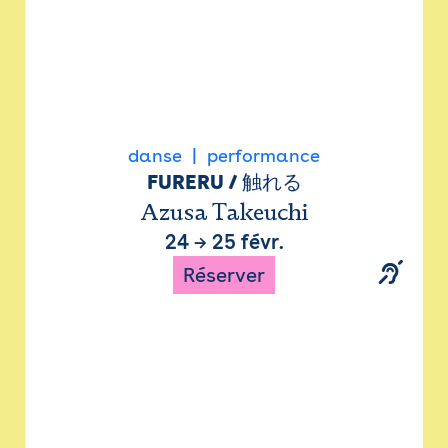
danse
performance
FURERU / 触れる
Azusa Takeuchi
24
→
25 févr.
Réserver