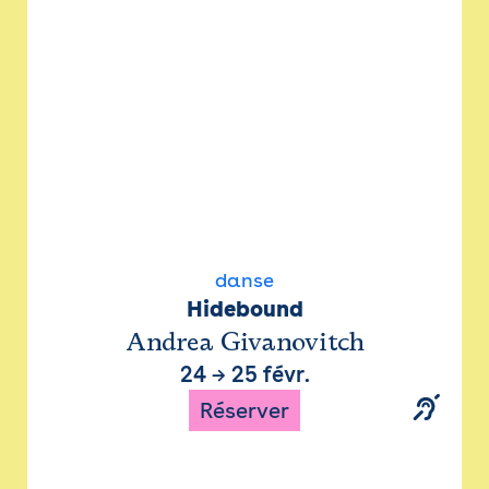
danse
Hidebound
Andrea Givanovitch
24
→
25 févr.
Réserver