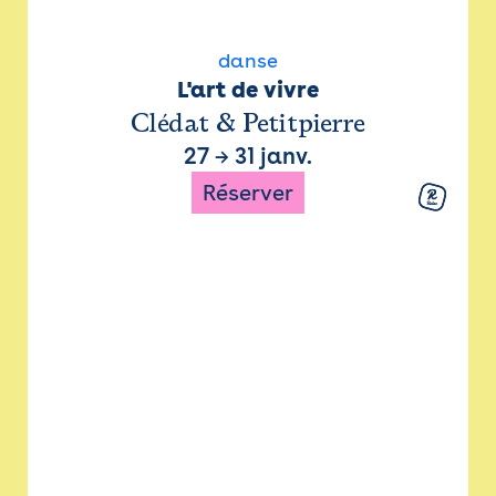
danse
L'art de vivre
Clédat & Petitpierre
27
→
31 janv.
Réserver