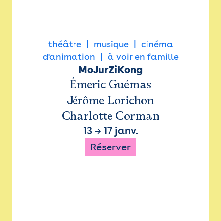
théâtre
musique
cinéma
d'animation
à voir en famille
MoJurZiKong
Émeric Guémas
Jérôme Lorichon
Charlotte Corman
13
→
17 janv.
Réserver