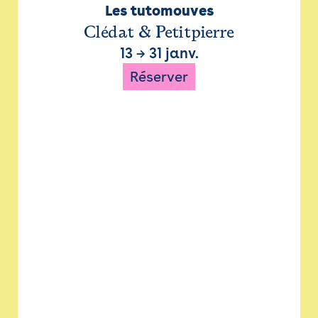
Les tutomouves
Clédat & Petitpierre
13
→
31 janv.
Réserver