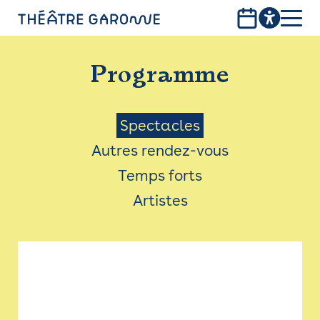
Aller
au
contenu
PROGRAMME
principal
Programme
INFOS PRATIQUES
AVEC LES PUBLICS
Menu
Spectacles
Autres rendez-vous
ACCESSIBILITÉ
Saison
Temps forts
LES PRODUCTIONS
Artistes
LE THÉÂTRE
Bistro
Billetterie