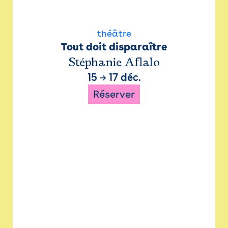
théâtre
Tout doit disparaître
Stéphanie Aflalo
15
→
17 déc.
Réserver