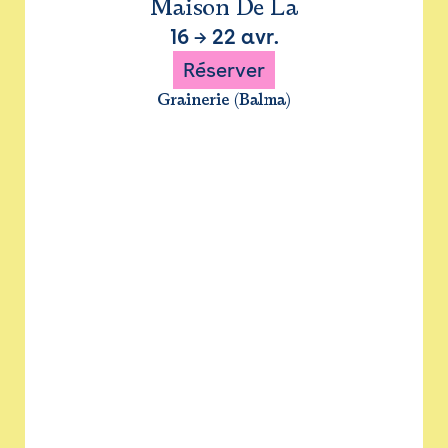
Maison De La
16
→
22 avr.
Réserver
Grainerie (Balma)