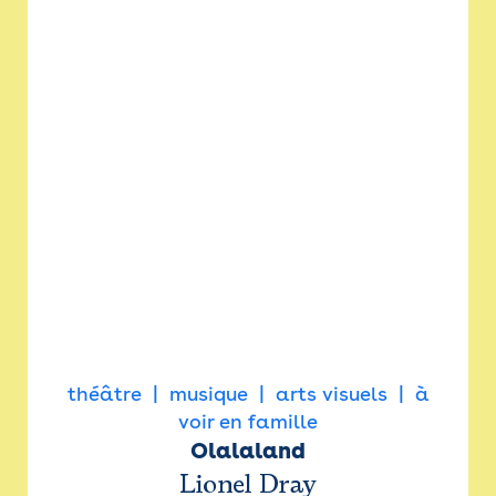
théâtre
musique
arts visuels
à
voir en famille
Olalaland
Lionel Dray