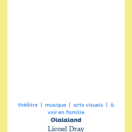
théâtre
musique
arts visuels
à
voir en famille
Olalaland
Lionel Dray