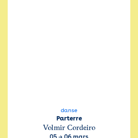
danse
Parterre
Volmir Cordeiro
05
→
06 mars