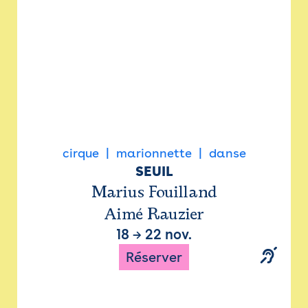
cirque
marionnette
danse
SEUIL
Marius Fouilland
Aimé Rauzier
18
→
22 nov.
Réserver