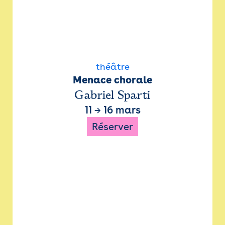
théâtre
Menace chorale
Gabriel Sparti
11
→
16 mars
Réserver