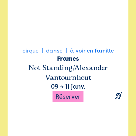
cirque
danse
à voir en famille
Frames
Not Standing/Alexander
Vantournhout
09
→
11 janv.
Réserver