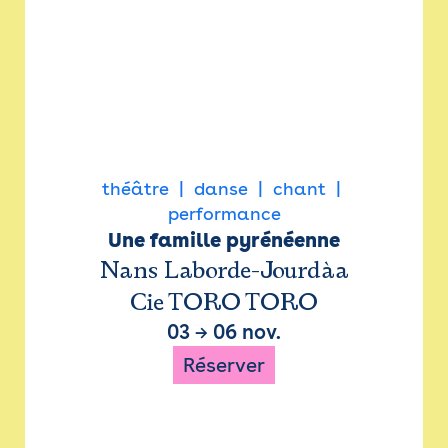
théâtre
danse
chant
performance
Une famille pyrénéenne
Nans Laborde-Jourdàa
Cie TORO TORO
03
→
06 nov.
Réserver