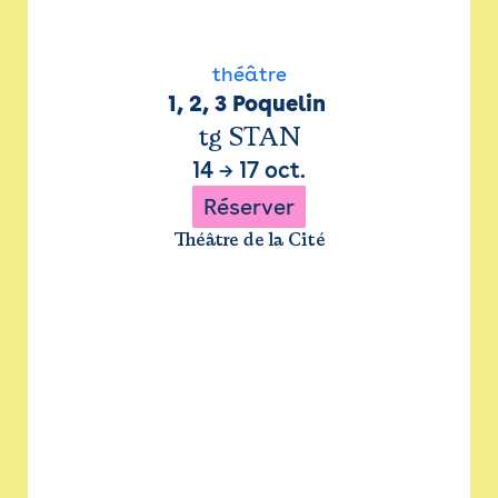
théâtre
1, 2, 3 Poquelin 
tg STAN
14
→
17 oct.
Réserver
Théâtre de la Cité