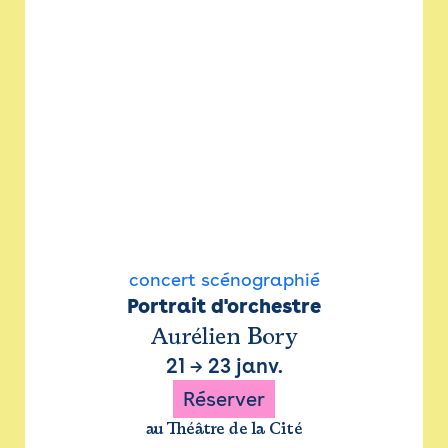
concert scénographié
Portrait d'orchestre
Aurélien Bory
21
→
23 janv.
Réserver
au Théâtre de la Cité