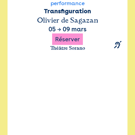
performance
Transfiguration
Olivier de Sagazan
05
→
09 mars
Réserver
Théâtre Sorano