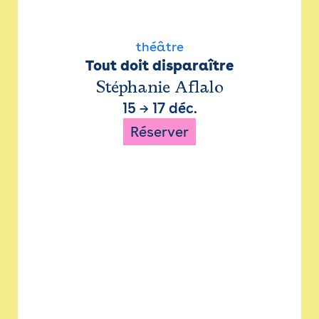
théâtre
Tout doit disparaître
Stéphanie Aflalo
15
→
17 déc.
Réserver