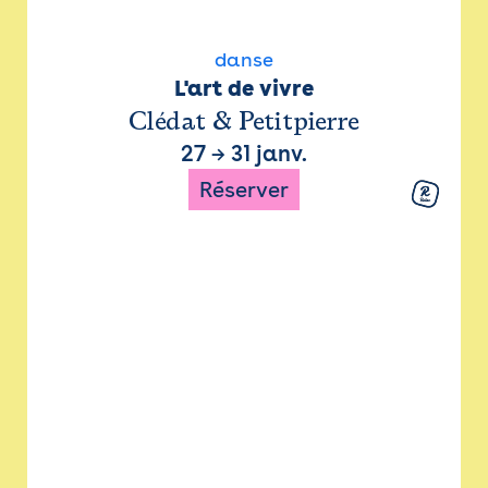
danse
L'art de vivre
Clédat & Petitpierre
27
→
31 janv.
Réserver