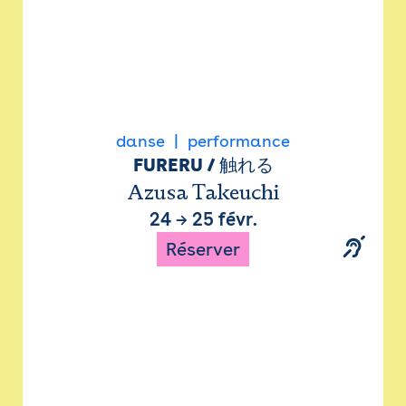
danse
performance
FURERU / 触れる
Azusa Takeuchi
24
→
25 févr.
Réserver