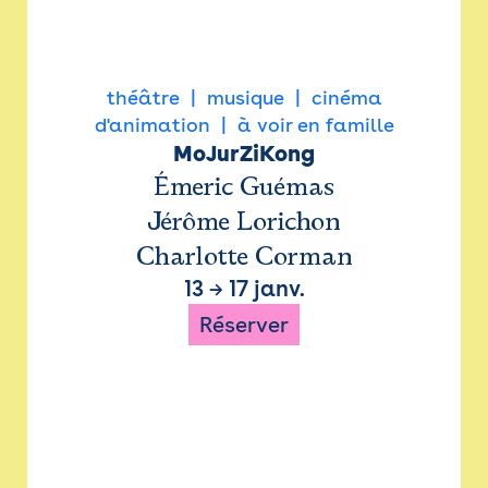
théâtre
musique
cinéma
d'animation
à voir en famille
MoJurZiKong
Émeric Guémas
Jérôme Lorichon
Charlotte Corman
13
→
17 janv.
Réserver