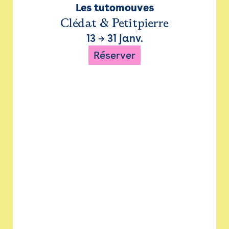
Les tutomouves
Clédat & Petitpierre
13
→
31 janv.
Réserver