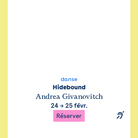
danse
Hidebound
Andrea Givanovitch
24
→
25 févr.
Réserver