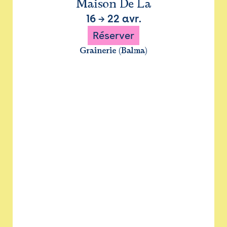
Maison De La
16
→
22 avr.
Réserver
Grainerie (Balma)