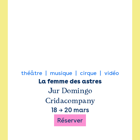
théâtre
musique
cirque
vidéo
La femme des astres
Jur Domingo
Cridacompany
18
→
20 mars
Réserver