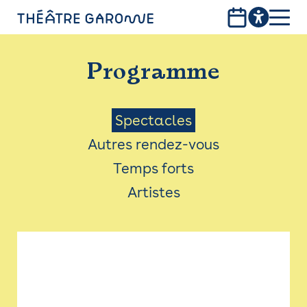
Aller
au
contenu
PROGRAMME
principal
Programme
INFOS PRATIQUES
AVEC LES PUBLICS
Menu
Spectacles
Autres rendez-vous
ACCESSIBILITÉ
Saison
Temps forts
LES PRODUCTIONS
Artistes
LE THÉÂTRE
Bistro
Billetterie