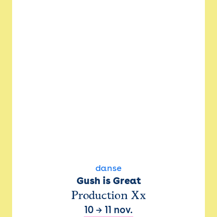
danse
Gush is Great
Production Xx
10
→
11 nov.