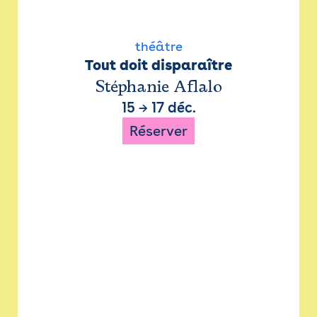
théâtre
Tout doit disparaître
Stéphanie Aflalo
15
→
17 déc.
Réserver