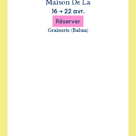
Maison De La
16
→
22 avr.
Réserver
Grainerie (Balma)