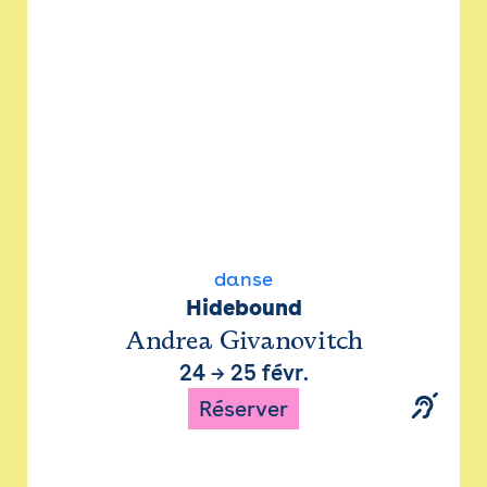
danse
Hidebound
Andrea Givanovitch
24
→
25 févr.
Réserver