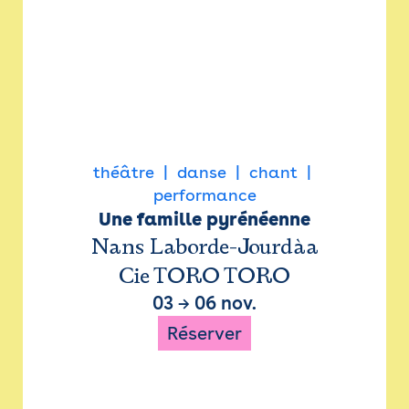
théâtre
danse
chant
performance
Une famille pyrénéenne
Nans Laborde-Jourdàa
Cie TORO TORO
03
→
06 nov.
Réserver