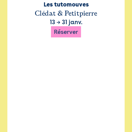
Les tutomouves
Clédat & Petitpierre
13
→
31 janv.
Réserver