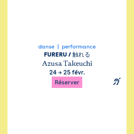
danse
performance
FURERU / 触れる
Azusa Takeuchi
24
→
25 févr.
Réserver