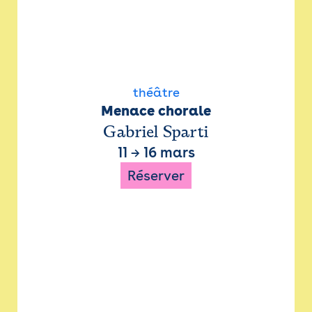
théâtre
Menace chorale
Gabriel Sparti
11
→
16 mars
Réserver