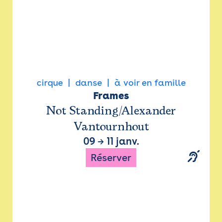
cirque
danse
à voir en famille
Frames
Not Standing/Alexander
Vantournhout
09
→
11 janv.
Réserver