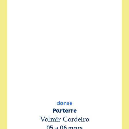
danse
Parterre
Volmir Cordeiro
05
→
06 mars