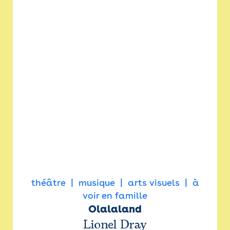
théâtre
musique
arts visuels
à
voir en famille
Olalaland
Lionel Dray