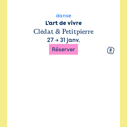
danse
L'art de vivre
Clédat & Petitpierre
27
→
31 janv.
Réserver