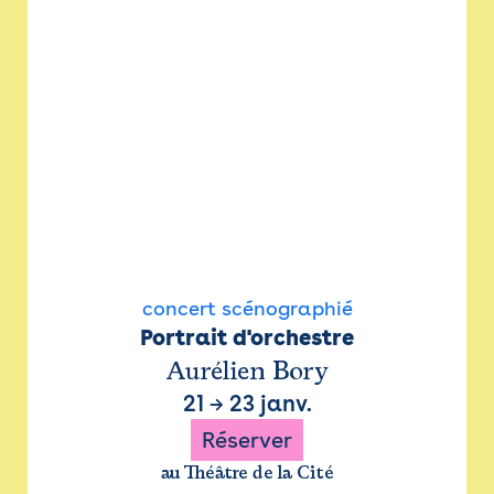
concert scénographié
Portrait d'orchestre
Aurélien Bory
21
→
23 janv.
Réserver
au Théâtre de la Cité