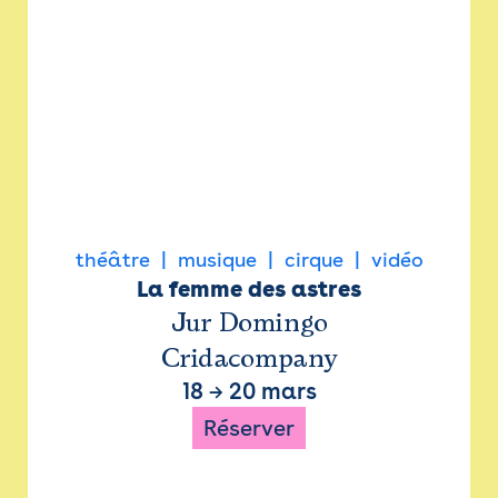
théâtre
musique
cirque
vidéo
La femme des astres
Jur Domingo
Cridacompany
18
→
20 mars
Réserver