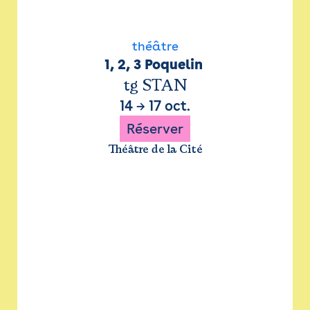
théâtre
1, 2, 3 Poquelin 
tg STAN
14
→
17 oct.
Réserver
Théâtre de la Cité