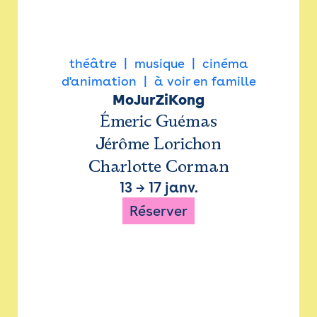
théâtre
musique
cinéma
d'animation
à voir en famille
MoJurZiKong
Émeric Guémas
Jérôme Lorichon
Charlotte Corman
13
→
17 janv.
Réserver