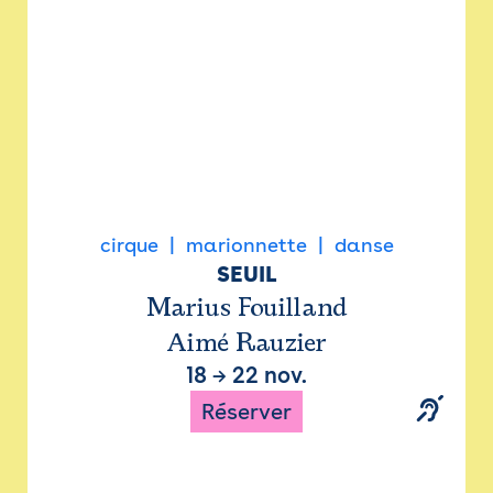
cirque
marionnette
danse
SEUIL
Marius Fouilland
Aimé Rauzier
18
→
22 nov.
Réserver