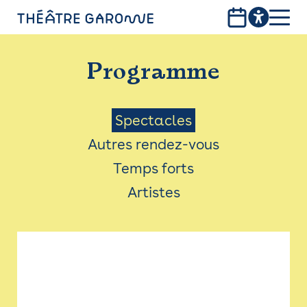
Aller
au
contenu
PROGRAMME
principal
Programme
INFOS PRATIQUES
AVEC LES PUBLICS
Menu
Spectacles
Autres rendez-vous
ACCESSIBILITÉ
Saison
Temps forts
LES PRODUCTIONS
Artistes
LE THÉÂTRE
Bistro
Billetterie