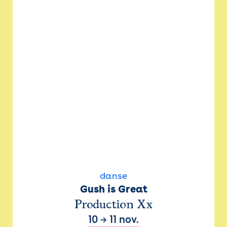
danse
Gush is Great
Production Xx
10
→
11 nov.