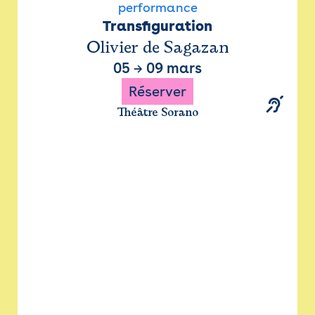
performance
Transfiguration
Olivier de Sagazan
05
→
09 mars
Réserver
Théâtre Sorano