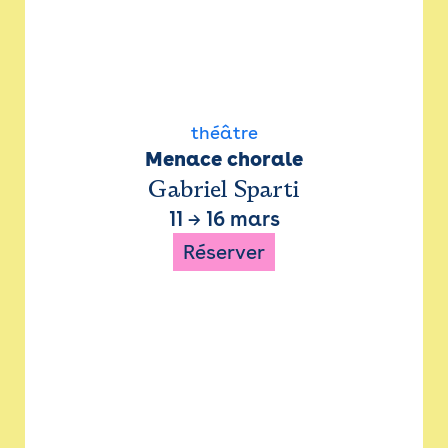
théâtre
Menace chorale
Gabriel Sparti
11
→
16 mars
Réserver