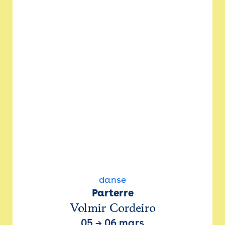
danse
Parterre
Volmir Cordeiro
05
→
06 mars