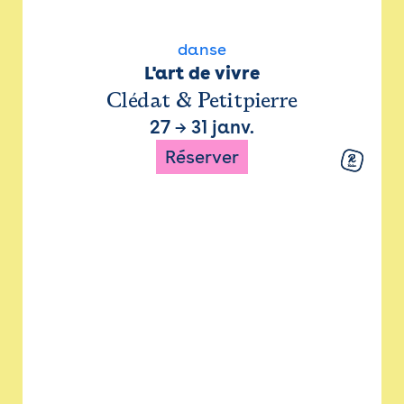
danse
L'art de vivre
Clédat & Petitpierre
27
→
31 janv.
Réserver