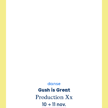
danse
Gush is Great
Production Xx
10
→
11 nov.