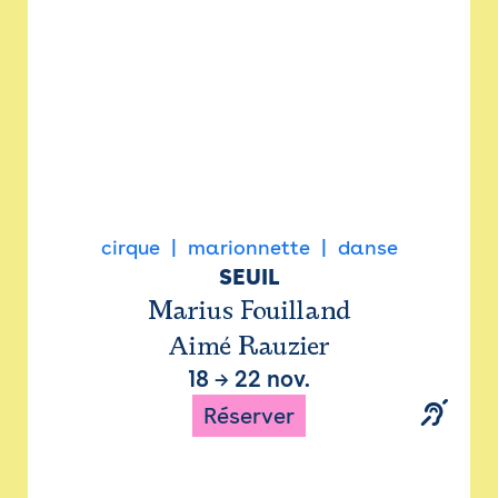
cirque
marionnette
danse
SEUIL
Marius Fouilland
Aimé Rauzier
18
→
22 nov.
Réserver