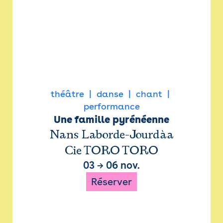
théâtre
danse
chant
performance
Une famille pyrénéenne
Nans Laborde-Jourdàa
Cie TORO TORO
03
→
06 nov.
Réserver