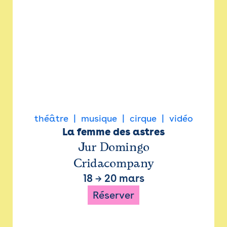
théâtre
musique
cirque
vidéo
La femme des astres
Jur Domingo
Cridacompany
18
→
20 mars
Réserver