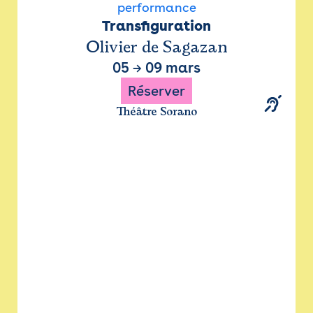
performance
Transfiguration
Olivier de Sagazan
05
→
09 mars
Réserver
Théâtre Sorano