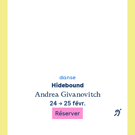
danse
Hidebound
Andrea Givanovitch
24
→
25 févr.
Réserver