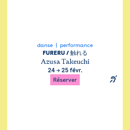
danse
performance
FURERU / 触れる
Azusa Takeuchi
24
→
25 févr.
Réserver