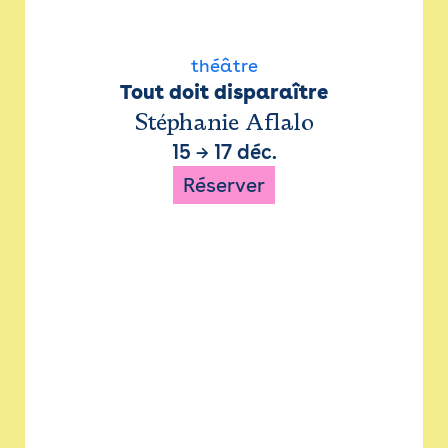
théâtre
Tout doit disparaître
Stéphanie Aflalo
15
→
17 déc.
Réserver