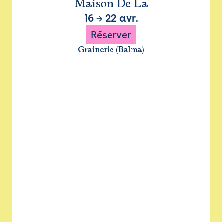
Maison De La
16
→
22 avr.
Réserver
Grainerie (Balma)