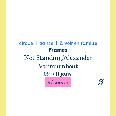
cirque
danse
à voir en famille
Frames
Not Standing/Alexander
Vantournhout
09
→
11 janv.
Réserver