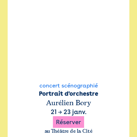
concert scénographié
Portrait d'orchestre
Aurélien Bory
21
→
23 janv.
Réserver
au Théâtre de la Cité