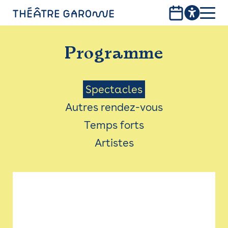
Aller
au
contenu
PROGRAMME
principal
Programme
INFOS PRATIQUES
AVEC LES PUBLICS
Menu
Spectacles
Autres rendez-vous
ACCESSIBILITÉ
Saison
Temps forts
LES PRODUCTIONS
Artistes
LE THÉÂTRE
Bistro
Billetterie