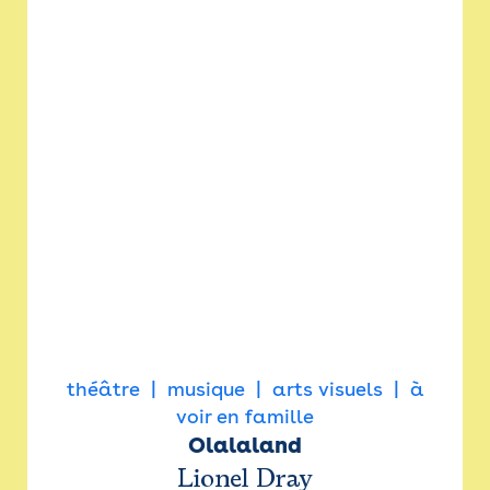
théâtre
musique
arts visuels
à
voir en famille
Olalaland
Lionel Dray