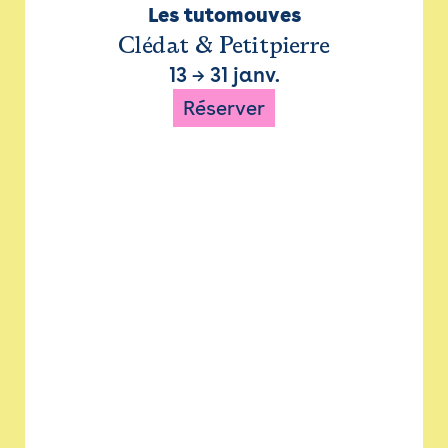
Les tutomouves
Clédat & Petitpierre
13
→
31 janv.
Réserver