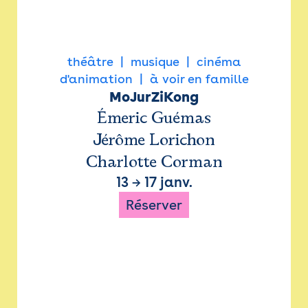
théâtre
musique
cinéma
d'animation
à voir en famille
MoJurZiKong
Émeric Guémas
Jérôme Lorichon
Charlotte Corman
13
→
17 janv.
Réserver