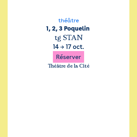
théâtre
1, 2, 3 Poquelin 
tg STAN
14
→
17 oct.
Réserver
Théâtre de la Cité