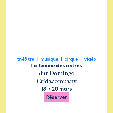
théâtre
musique
cirque
vidéo
La femme des astres
Jur Domingo
Cridacompany
18
→
20 mars
Réserver