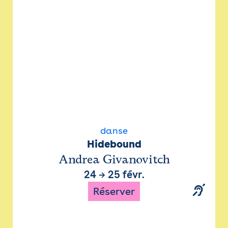
danse
Hidebound
Andrea Givanovitch
24
→
25 févr.
Réserver