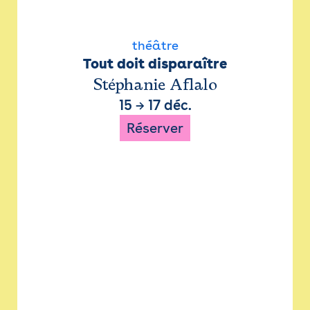
théâtre
Tout doit disparaître
Stéphanie Aflalo
15
→
17 déc.
Réserver