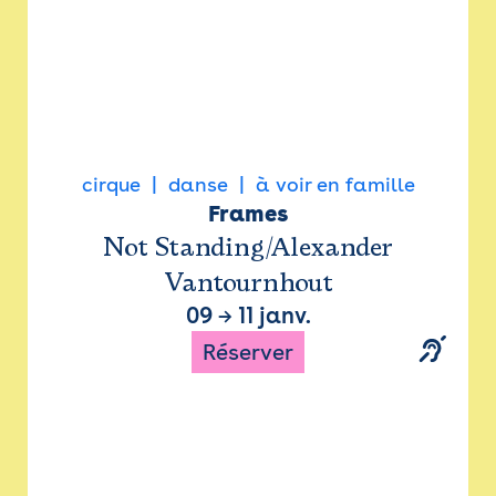
cirque
danse
à voir en famille
Frames
Not Standing/Alexander
Vantournhout
09
→
11 janv.
Réserver