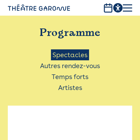
Aller
au
contenu
PROGRAMME
principal
Programme
INFOS PRATIQUES
AVEC LES PUBLICS
Menu
Spectacles
Autres rendez-vous
ACCESSIBILITÉ
Saison
Temps forts
LES PRODUCTIONS
Artistes
LE THÉÂTRE
Bistro
Billetterie