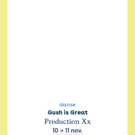
danse
Gush is Great
Production Xx
10
→
11 nov.