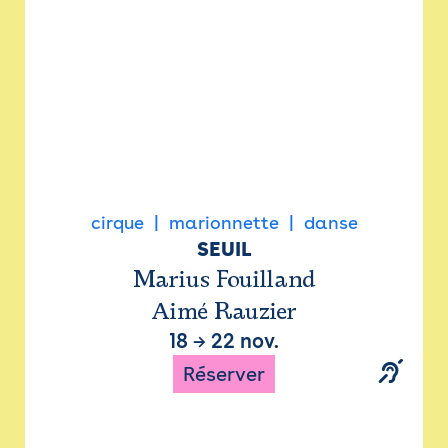
cirque
marionnette
danse
SEUIL
Marius Fouilland
Aimé Rauzier
18
→
22 nov.
Réserver