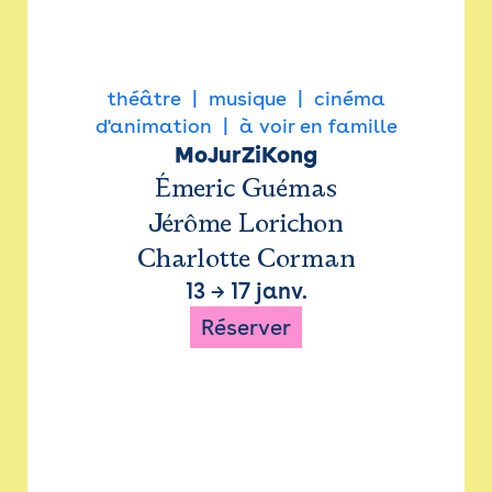
théâtre
musique
cinéma
d'animation
à voir en famille
MoJurZiKong
Émeric Guémas
Jérôme Lorichon
Charlotte Corman
13
→
17 janv.
Réserver