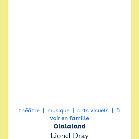
théâtre
musique
arts visuels
à
voir en famille
Olalaland
Lionel Dray