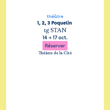
théâtre
1, 2, 3 Poquelin 
tg STAN
14
→
17 oct.
Réserver
Théâtre de la Cité