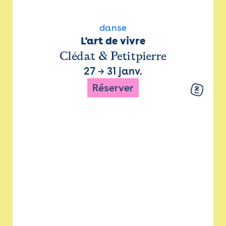
danse
L'art de vivre
Clédat & Petitpierre
27
→
31 janv.
Réserver