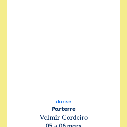
danse
Parterre
Volmir Cordeiro
05
→
06 mars