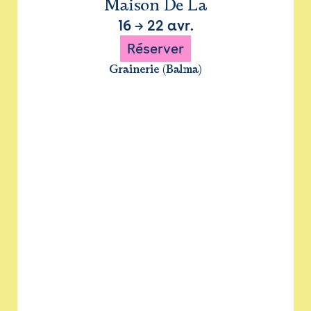
Maison De La
16
→
22 avr.
Réserver
Grainerie (Balma)