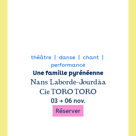
théâtre
danse
chant
performance
Une famille pyrénéenne
Nans Laborde-Jourdàa
Cie TORO TORO
03
→
06 nov.
Réserver