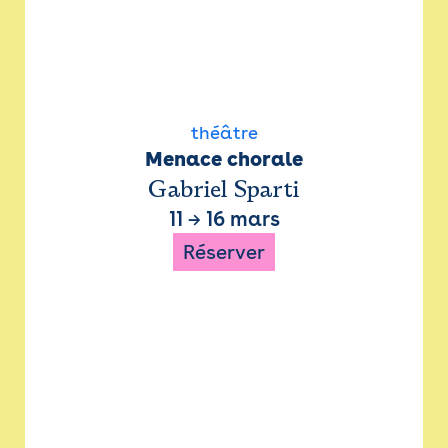
théâtre
Menace chorale
Gabriel Sparti
11
→
16 mars
Réserver