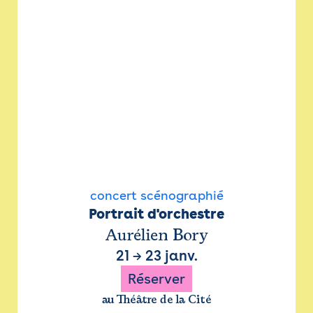
concert scénographié
Portrait d'orchestre
Aurélien Bory
21
→
23 janv.
Réserver
au Théâtre de la Cité