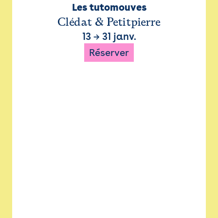
Les tutomouves
Clédat & Petitpierre
13
→
31 janv.
Réserver