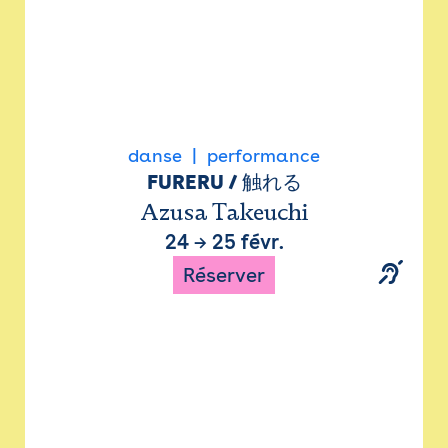
danse
performance
FURERU / 触れる
Azusa Takeuchi
24
→
25 févr.
Réserver