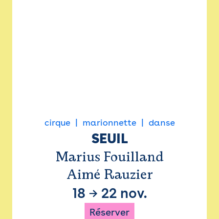
cirque
marionnette
danse
SEUIL
Marius Fouilland
Aimé Rauzier
18
→
22 nov.
Réserver