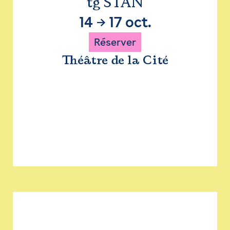
tg STAN
14
→
17 oct.
Réserver
Théâtre de la Cité