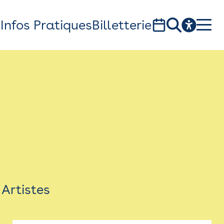
s
Infos Pratiques
Billetterie
Bistro
Billetterie
Newsletter
Espace presse
Artistes
théâtre Garonne, scène européenne
1, av. du Chateau d'eau - 31300 Toulouse