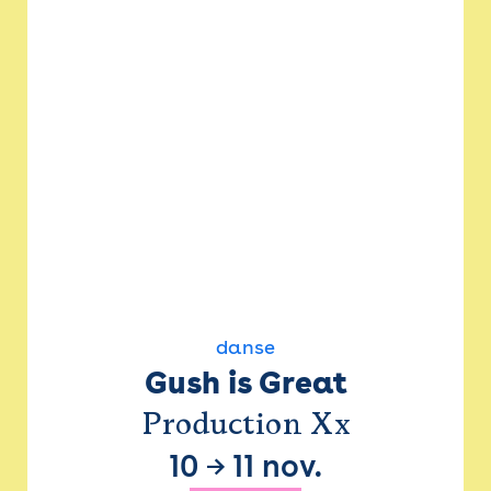
danse
Gush is Great
Production Xx
10
→
11 nov.