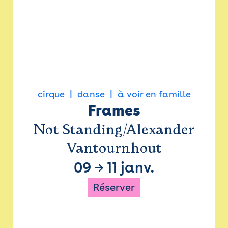
cirque
danse
à voir en famille
Frames
Not Standing/Alexander
Vantournhout
09
→
11 janv.
Réserver