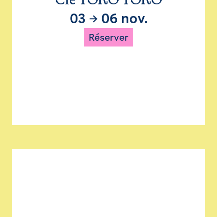
Cie TORO TORO
03
→
06 nov.
Réserver