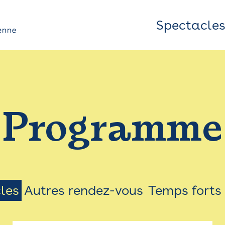
Spectacle
Top
Bar
/
Programme
Menu
les
Autres rendez-vous
Temps forts
on