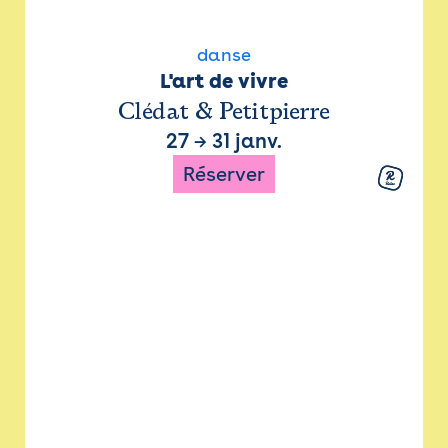
danse
L'art de vivre
Clédat & Petitpierre
27
→
31 janv.
Réserver