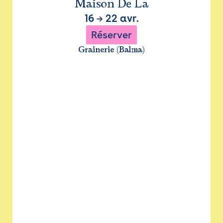
Maison De La
16
→
22 avr.
Réserver
Grainerie (Balma)