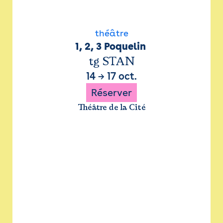
théâtre
1, 2, 3 Poquelin 
tg STAN
14
→
17 oct.
Réserver
Théâtre de la Cité