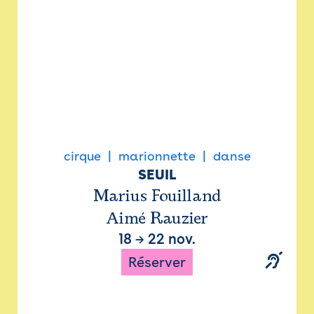
cirque
marionnette
danse
SEUIL
Marius Fouilland
Aimé Rauzier
18
→
22 nov.
Réserver