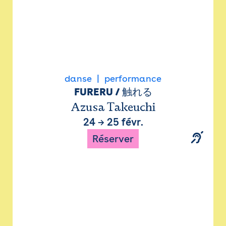
danse
performance
FURERU / 触れる
Azusa Takeuchi
24
→
25 févr.
Réserver