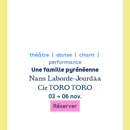
théâtre
danse
chant
performance
Une famille pyrénéenne
Nans Laborde-Jourdàa
Cie TORO TORO
03
→
06 nov.
Réserver