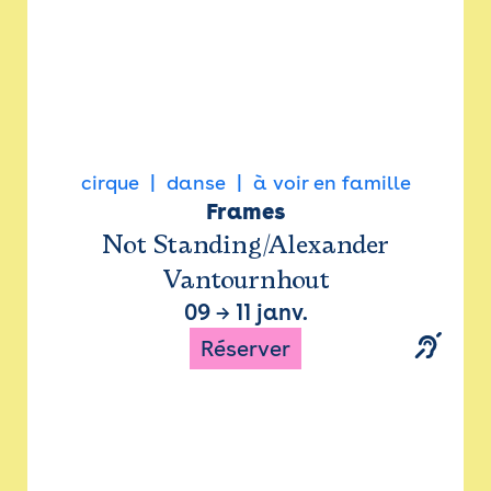
cirque
danse
à voir en famille
Frames
Not Standing/Alexander
Vantournhout
09
→
11 janv.
Réserver