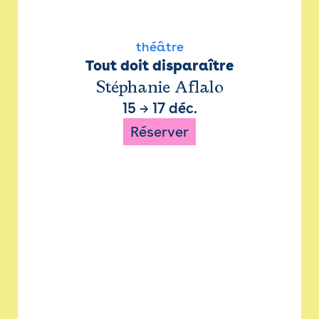
théâtre
Tout doit disparaître
Stéphanie Aflalo
15
→
17 déc.
Réserver