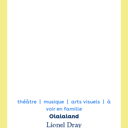
théâtre
musique
arts visuels
à
voir en famille
Olalaland
Lionel Dray