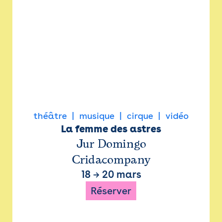
théâtre
musique
cirque
vidéo
La femme des astres
Jur Domingo
Cridacompany
18
→
20 mars
Réserver