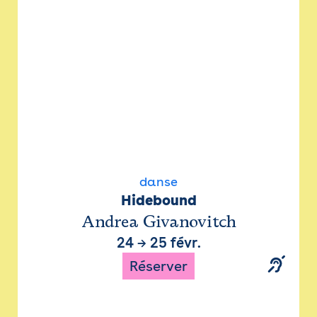
danse
Hidebound
Andrea Givanovitch
24
→
25 févr.
Réserver