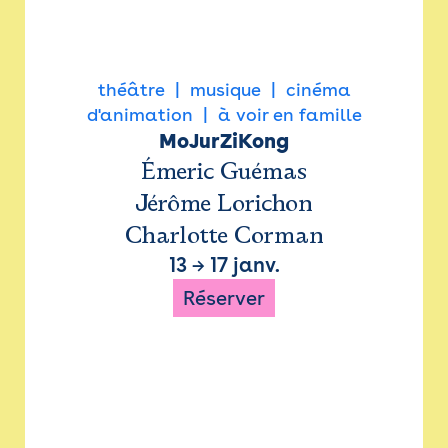
théâtre
musique
cinéma
d'animation
à voir en famille
MoJurZiKong
Émeric Guémas
Jérôme Lorichon
Charlotte Corman
13
→
17 janv.
Réserver