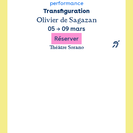
performance
Transfiguration
Olivier de Sagazan
05
→
09 mars
Réserver
Théâtre Sorano