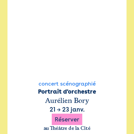
concert scénographié
Portrait d'orchestre
Aurélien Bory
21
→
23 janv.
Réserver
au Théâtre de la Cité