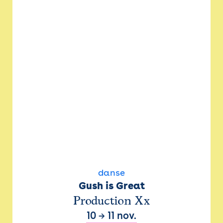
danse
Gush is Great
Production Xx
10
→
11 nov.