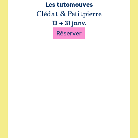
Les tutomouves
Clédat & Petitpierre
13
→
31 janv.
Réserver