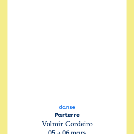
danse
Parterre
Volmir Cordeiro
05
→
06 mars