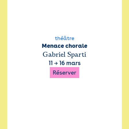
théâtre
Menace chorale
Gabriel Sparti
11
→
16 mars
Réserver