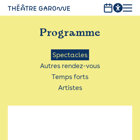
Aller
au
contenu
PROGRAMME
principal
Programme
INFOS PRATIQUES
AVEC LES PUBLICS
Menu
Spectacles
Autres rendez-vous
ACCESSIBILITÉ
Saison
Temps forts
LES PRODUCTIONS
Artistes
LE THÉÂTRE
Bistro
Billetterie