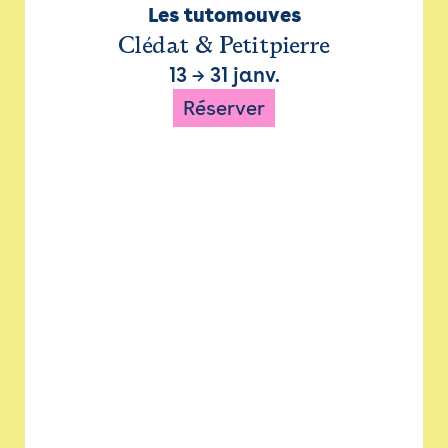
Les tutomouves
Clédat & Petitpierre
13
→
31 janv.
Réserver