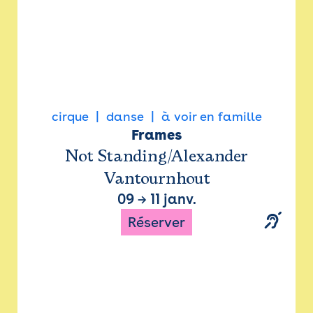
cirque
danse
à voir en famille
Frames
Not Standing/Alexander
Vantournhout
09
→
11 janv.
Réserver