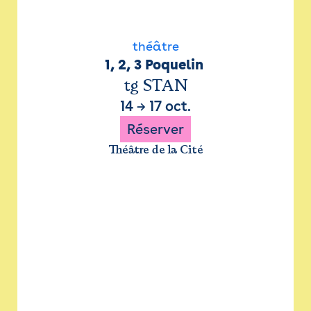
théâtre
1, 2, 3 Poquelin 
tg STAN
14
→
17 oct.
Réserver
Théâtre de la Cité