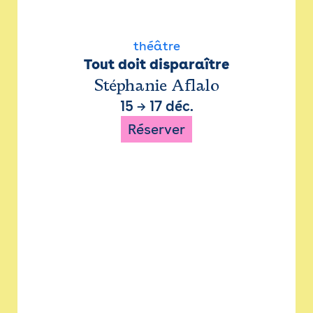
théâtre
Tout doit disparaître
Stéphanie Aflalo
15
→
17 déc.
Réserver