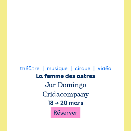
théâtre
musique
cirque
vidéo
La femme des astres
Jur Domingo
Cridacompany
18
→
20 mars
Réserver