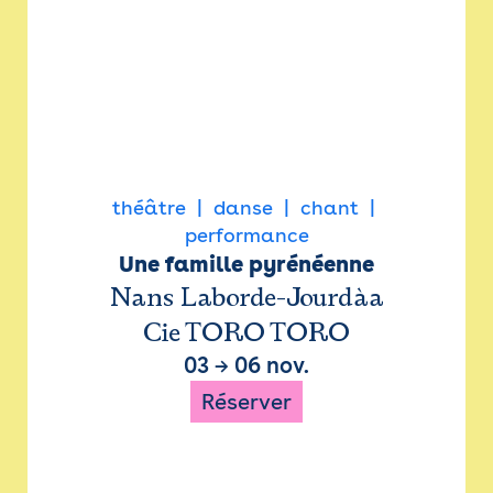
théâtre
danse
chant
performance
Une famille pyrénéenne
Nans Laborde-Jourdàa
Cie TORO TORO
03
→
06 nov.
Réserver