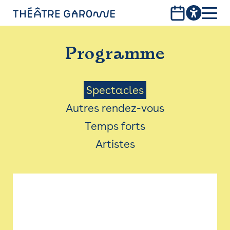
Aller
au
contenu
PROGRAMME
principal
Programme
INFOS PRATIQUES
AVEC LES PUBLICS
Menu
Spectacles
Autres rendez-vous
ACCESSIBILITÉ
Saison
Temps forts
LES PRODUCTIONS
Artistes
LE THÉÂTRE
Bistro
Billetterie