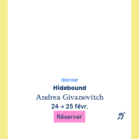
danse
Hidebound
Andrea Givanovitch
24
→
25 févr.
Réserver