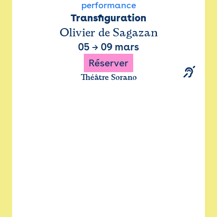
performance
Transfiguration
Olivier de Sagazan
05
→
09 mars
Réserver
Théâtre Sorano