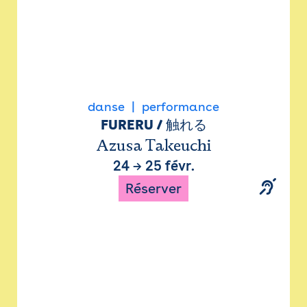
danse
performance
FURERU / 触れる
Azusa Takeuchi
24
→
25 févr.
Réserver