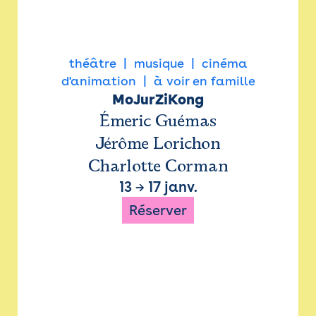
théâtre
musique
cinéma
d'animation
à voir en famille
MoJurZiKong
Émeric Guémas
Jérôme Lorichon
Charlotte Corman
13
→
17 janv.
Réserver