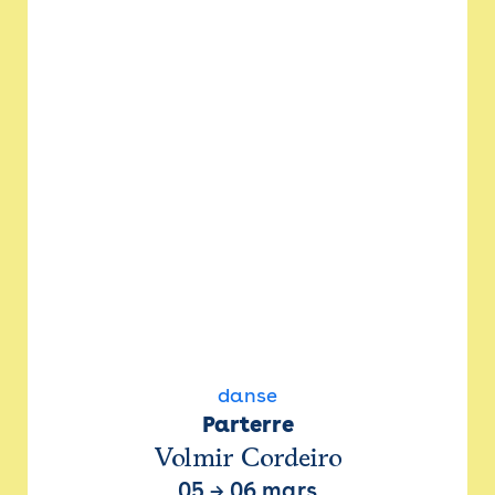
danse
Parterre
Volmir Cordeiro
05
→
06 mars