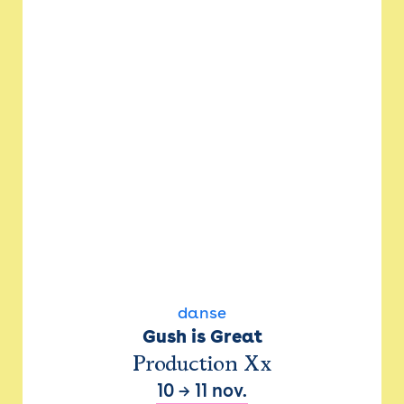
danse
Gush is Great
Production Xx
10
→
11 nov.