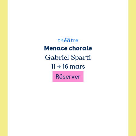
théâtre
Menace chorale
Gabriel Sparti
11
→
16 mars
Réserver