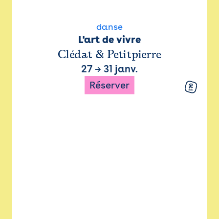
danse
L'art de vivre
Clédat & Petitpierre
27
→
31 janv.
Réserver