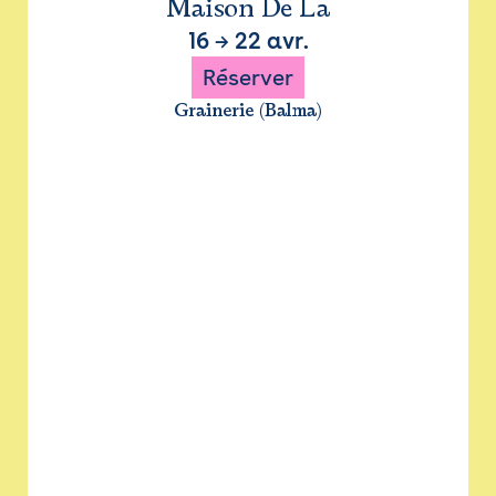
Maison De La
16
→
22 avr.
Réserver
Grainerie (Balma)