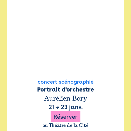
concert scénographié
Portrait d'orchestre
Aurélien Bory
21
→
23 janv.
Réserver
au Théâtre de la Cité