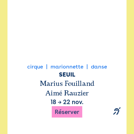
cirque
marionnette
danse
SEUIL
Marius Fouilland
Aimé Rauzier
18
→
22 nov.
Réserver