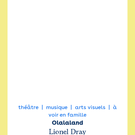
théâtre
musique
arts visuels
à
voir en famille
Olalaland
Lionel Dray