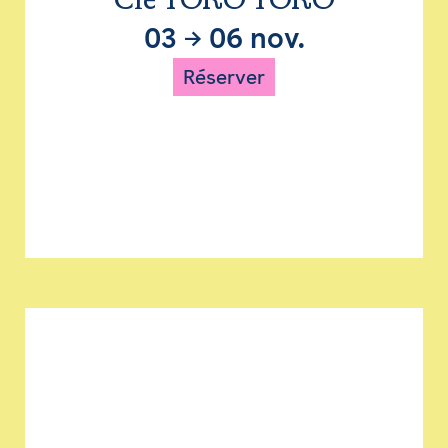
Cie TORO TORO
03
→
06 nov.
Réserver