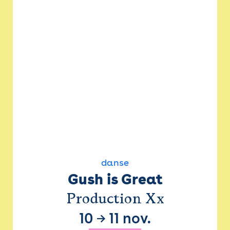
danse
Gush is Great
Production Xx
10
→
11 nov.