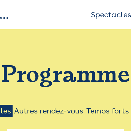
Spectacle
Top
Bar
/
Programme
Menu
les
Autres rendez-vous
Temps forts
on