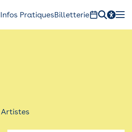
s
Infos Pratiques
Billetterie
Bistro
Billetterie
Newsletter
Espace presse
Artistes
théâtre Garonne, scène européenne
1, av. du Chateau d'eau - 31300 Toulouse