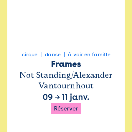
cirque
danse
à voir en famille
Frames
Not Standing/Alexander
Vantournhout
09
→
11 janv.
Réserver