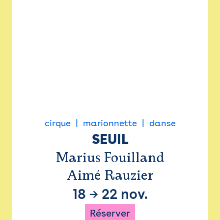
cirque
marionnette
danse
SEUIL
Marius Fouilland
Aimé Rauzier
18
→
22 nov.
Réserver