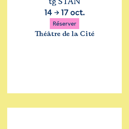
tg STAN
14
→
17 oct.
Réserver
Théâtre de la Cité