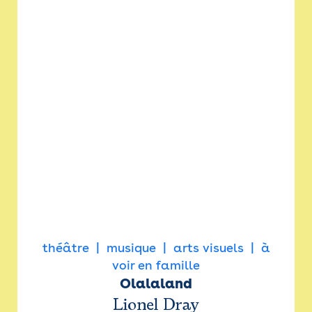
théâtre
musique
arts visuels
à
voir en famille
Olalaland
Lionel Dray