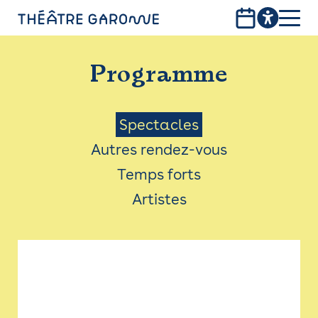
Aller
au
contenu
PROGRAMME
principal
Programme
INFOS PRATIQUES
AVEC LES PUBLICS
Menu
Spectacles
Autres rendez-vous
ACCESSIBILITÉ
Saison
Temps forts
LES PRODUCTIONS
Artistes
LE THÉÂTRE
Bistro
Billetterie