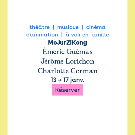
théâtre
musique
cinéma
d'animation
à voir en famille
MoJurZiKong
Émeric Guémas
Jérôme Lorichon
Charlotte Corman
13
→
17 janv.
Réserver