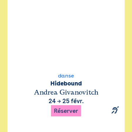
danse
Hidebound
Andrea Givanovitch
24
→
25 févr.
Réserver