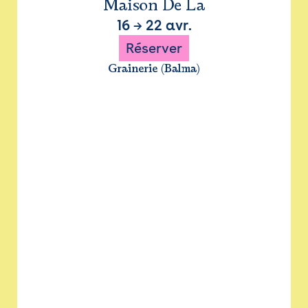
Maison De La
16
→
22 avr.
Réserver
Grainerie (Balma)