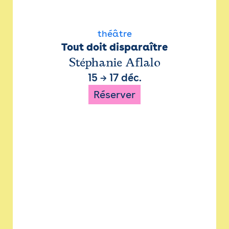
théâtre
Tout doit disparaître
Stéphanie Aflalo
15
→
17 déc.
Réserver