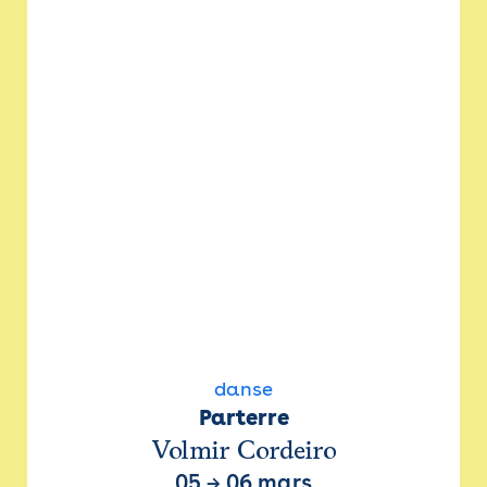
danse
Parterre
Volmir Cordeiro
05
→
06 mars