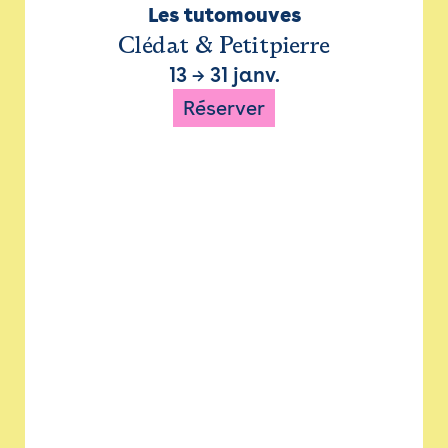
Les tutomouves
Clédat & Petitpierre
13
→
31 janv.
Réserver