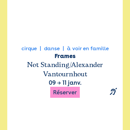
cirque
danse
à voir en famille
Frames
Not Standing/Alexander
Vantournhout
09
→
11 janv.
Réserver