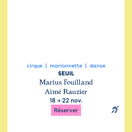
cirque
marionnette
danse
SEUIL
Marius Fouilland
Aimé Rauzier
18
→
22 nov.
Réserver