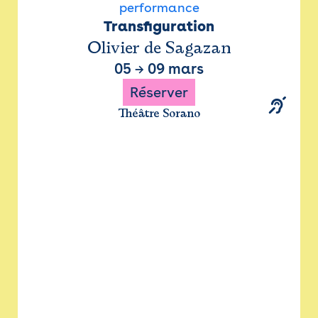
performance
Transfiguration
Olivier de Sagazan
05
→
09 mars
Réserver
Théâtre Sorano