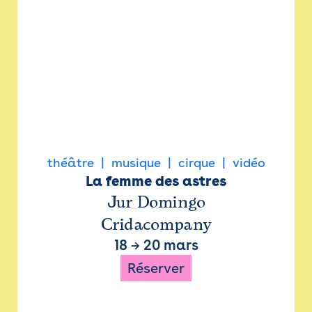
théâtre
musique
cirque
vidéo
La femme des astres
Jur Domingo
Cridacompany
18
→
20 mars
Réserver