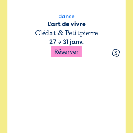
danse
L'art de vivre
Clédat & Petitpierre
27
→
31 janv.
Réserver