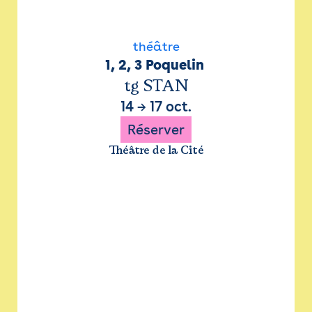
théâtre
1, 2, 3 Poquelin 
tg STAN
14
→
17 oct.
Réserver
Théâtre de la Cité