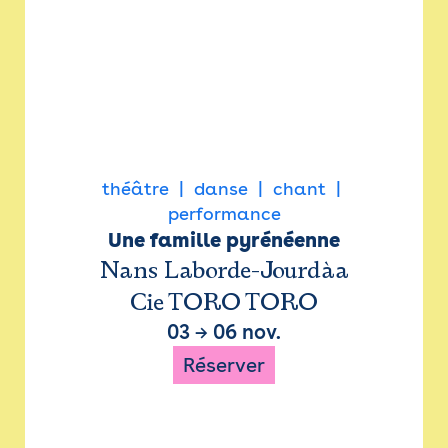
théâtre
danse
chant
performance
Une famille pyrénéenne
Nans Laborde-Jourdàa
Cie TORO TORO
03
→
06 nov.
Réserver