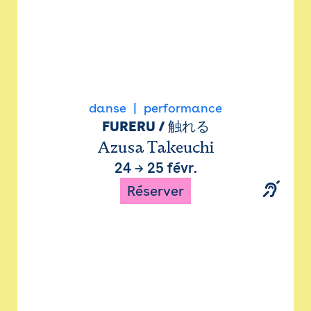
danse
performance
FURERU / 触れる
Azusa Takeuchi
24
→
25 févr.
Réserver