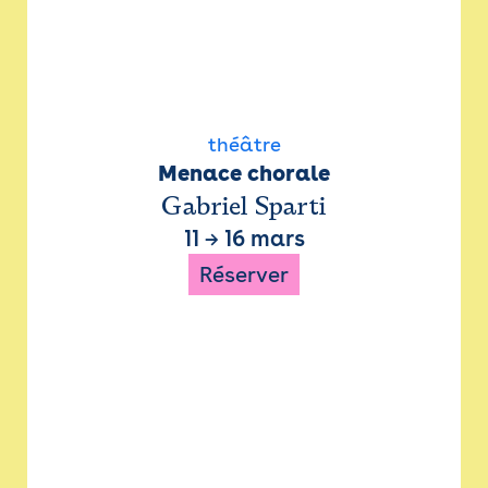
théâtre
Menace chorale
Gabriel Sparti
11
→
16 mars
Réserver