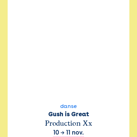
danse
Gush is Great
Production Xx
10
→
11 nov.