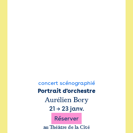
concert scénographié
Portrait d'orchestre
Aurélien Bory
21
→
23 janv.
Réserver
au Théâtre de la Cité