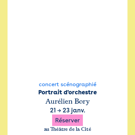
concert scénographié
Portrait d'orchestre
Aurélien Bory
21
→
23 janv.
Réserver
au Théâtre de la Cité