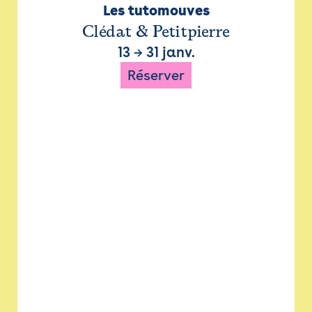
Les tutomouves
Clédat & Petitpierre
13
→
31 janv.
Réserver