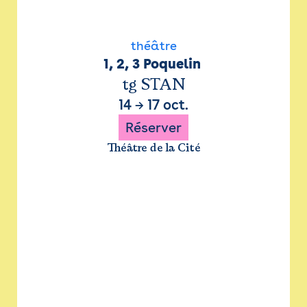
théâtre
1, 2, 3 Poquelin 
tg STAN
14
→
17 oct.
Réserver
Théâtre de la Cité