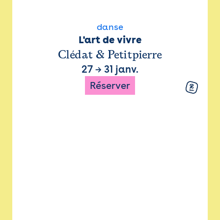
danse
L'art de vivre
Clédat & Petitpierre
27
→
31 janv.
Réserver