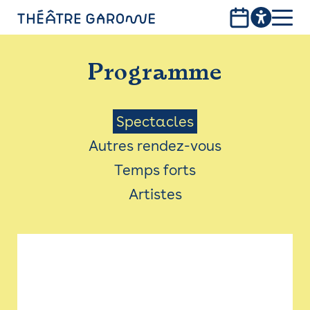
Aller
au
contenu
PROGRAMME
principal
Programme
INFOS PRATIQUES
AVEC LES PUBLICS
Menu
Spectacles
Autres rendez-vous
ACCESSIBILITÉ
Saison
Temps forts
LES PRODUCTIONS
Artistes
LE THÉÂTRE
Bistro
Billetterie