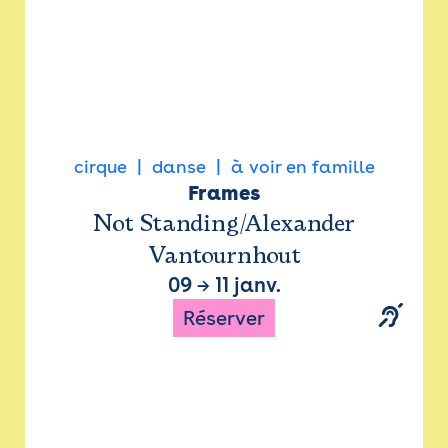
cirque
danse
à voir en famille
Frames
Not Standing/Alexander
Vantournhout
09
→
11 janv.
Réserver