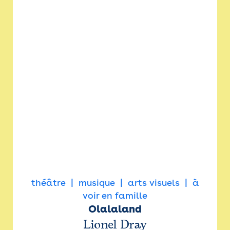
théâtre
musique
arts visuels
à
voir en famille
Olalaland
Lionel Dray