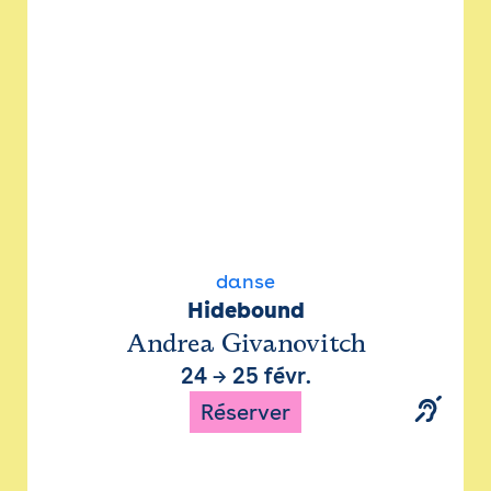
danse
Hidebound
Andrea Givanovitch
24
→
25 févr.
Réserver