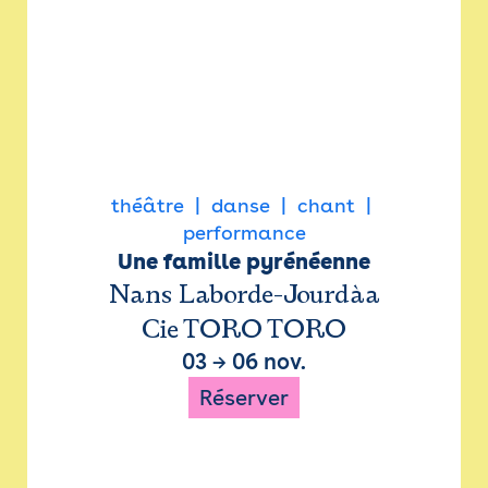
théâtre
danse
chant
performance
Une famille pyrénéenne
Nans Laborde-Jourdàa
Cie TORO TORO
03
→
06 nov.
Réserver