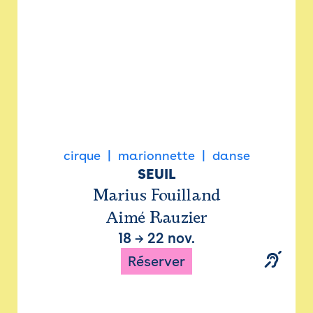
cirque
marionnette
danse
SEUIL
Marius Fouilland
Aimé Rauzier
18
→
22 nov.
Réserver