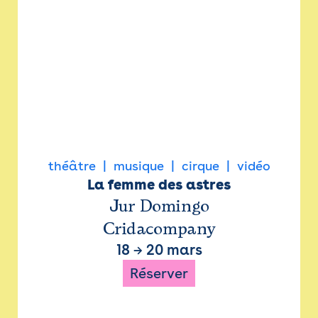
théâtre
musique
cirque
vidéo
La femme des astres
Jur Domingo
Cridacompany
18
→
20 mars
Réserver