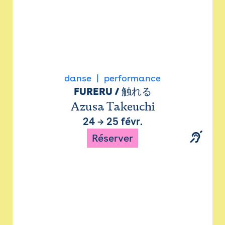
danse
performance
FURERU / 触れる
Azusa Takeuchi
24
→
25 févr.
Réserver