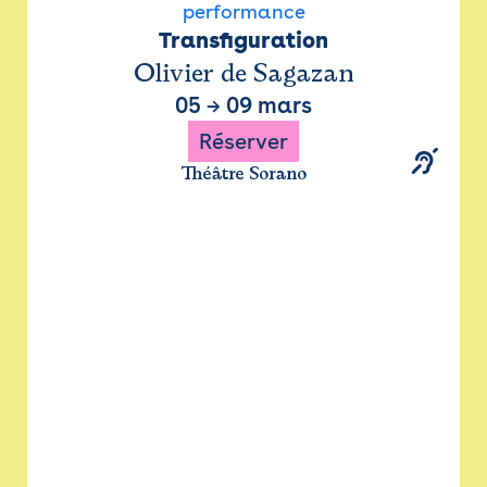
performance
Transfiguration
Olivier de Sagazan
05
→
09 mars
Réserver
Théâtre Sorano