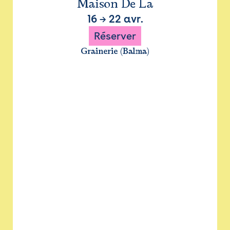
Maison De La
16
→
22 avr.
Réserver
Grainerie (Balma)