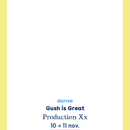
danse
Gush is Great
Production Xx
10
→
11 nov.