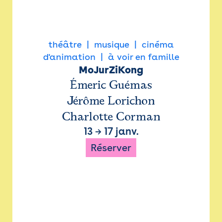
théâtre
musique
cinéma
d'animation
à voir en famille
MoJurZiKong
Émeric Guémas
Jérôme Lorichon
Charlotte Corman
13
→
17 janv.
Réserver