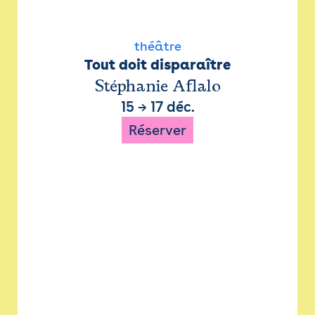
théâtre
Tout doit disparaître
Stéphanie Aflalo
15
→
17 déc.
Réserver