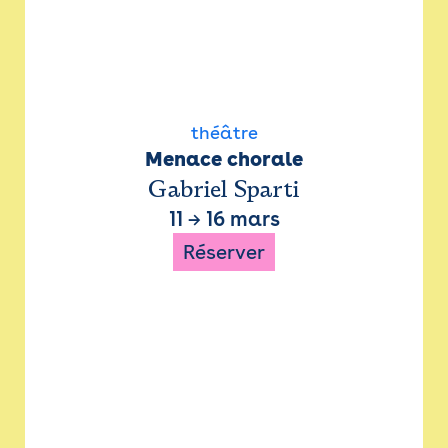
théâtre
Menace chorale
Gabriel Sparti
11
→
16 mars
Réserver