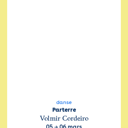
danse
Parterre
Volmir Cordeiro
05
→
06 mars