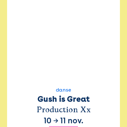
danse
Gush is Great
Production Xx
10
→
11 nov.