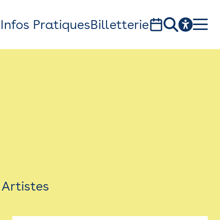
s
Infos Pratiques
Billetterie
Bistro
Billetterie
Newsletter
Espace presse
Artistes
théâtre Garonne, scène européenne
1, av. du Chateau d'eau - 31300 Toulouse