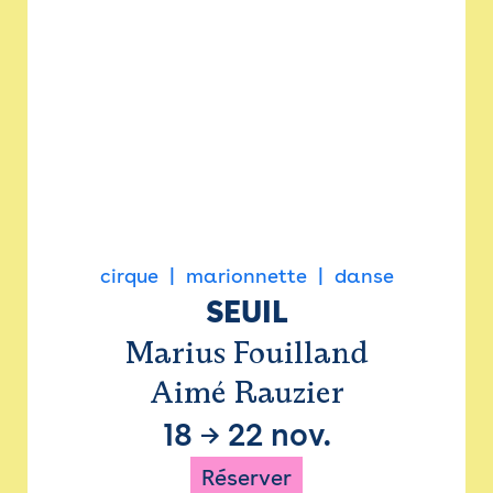
cirque
marionnette
danse
SEUIL
Marius Fouilland
Aimé Rauzier
18
→
22 nov.
Réserver