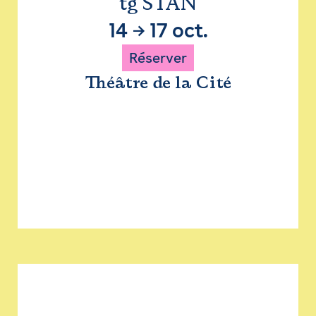
tg STAN
14
→
17 oct.
Réserver
Théâtre de la Cité