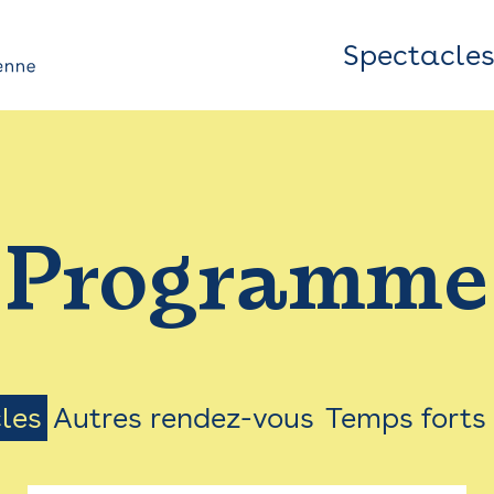
Spectacle
Top
Bar
/
Programme
Menu
les
Autres rendez-vous
Temps forts
on