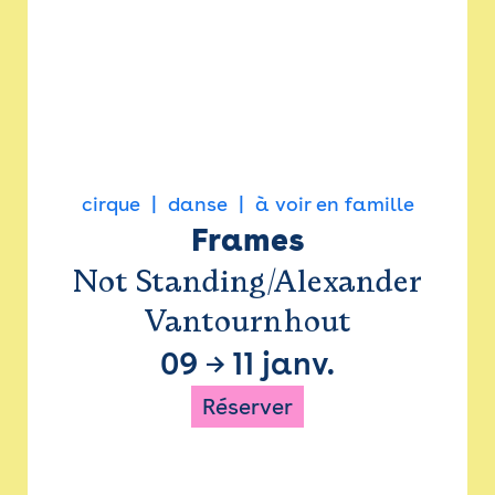
cirque
danse
à voir en famille
Frames
Not Standing/Alexander
Vantournhout
09
→
11 janv.
Réserver