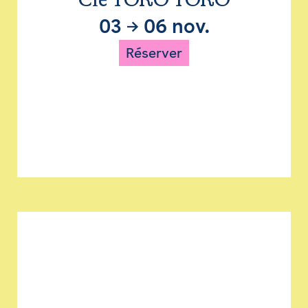
Cie TORO TORO
03
→
06 nov.
Réserver