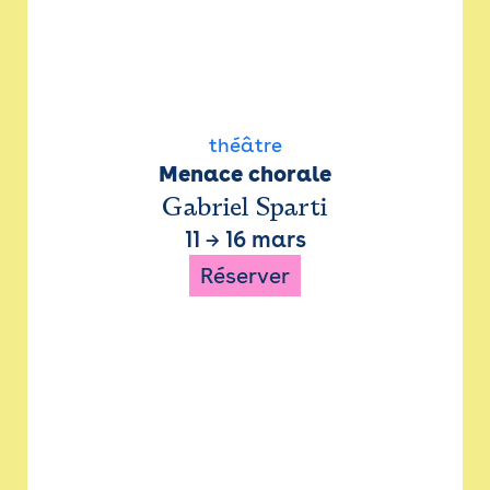
théâtre
Menace chorale
Gabriel Sparti
11
→
16 mars
Réserver