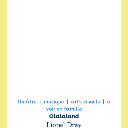
théâtre
musique
arts visuels
à
voir en famille
Olalaland
Lionel Dray