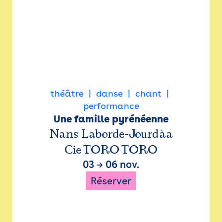
théâtre
danse
chant
performance
Une famille pyrénéenne
Nans Laborde-Jourdàa
Cie TORO TORO
03
→
06 nov.
Réserver