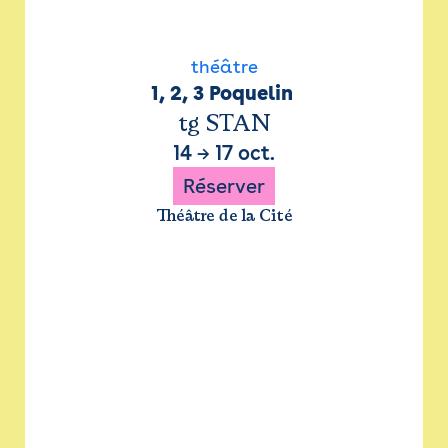
théâtre
1, 2, 3 Poquelin 
tg STAN
14
→
17 oct.
Réserver
Théâtre de la Cité