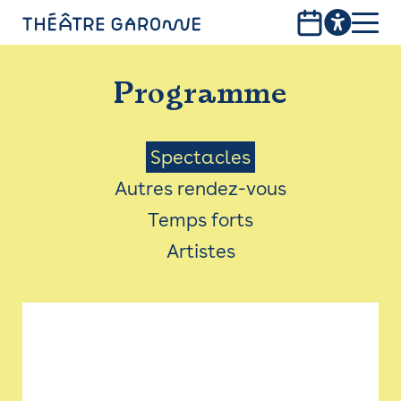
Aller
au
contenu
PROGRAMME
principal
Programme
INFOS PRATIQUES
AVEC LES PUBLICS
Menu
Spectacles
Autres rendez-vous
ACCESSIBILITÉ
Saison
Temps forts
LES PRODUCTIONS
Artistes
LE THÉÂTRE
Bistro
Billetterie