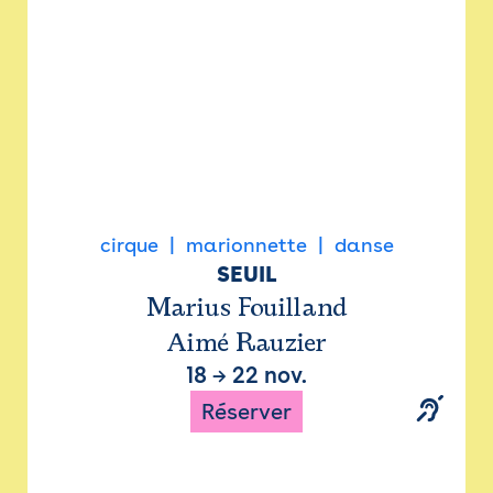
cirque
marionnette
danse
SEUIL
Marius Fouilland
Aimé Rauzier
18
→
22 nov.
Réserver