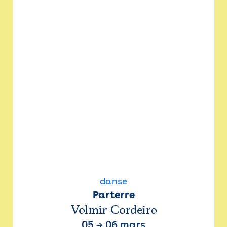
danse
Parterre
Volmir Cordeiro
05
→
06 mars