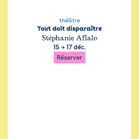
théâtre
Tout doit disparaître
Stéphanie Aflalo
15
→
17 déc.
Réserver