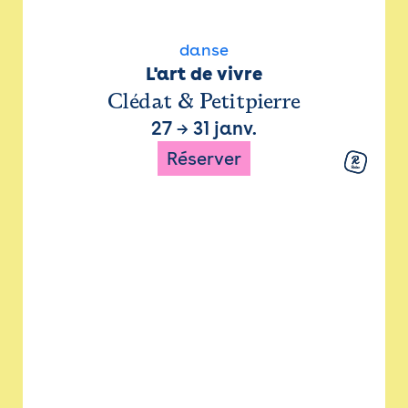
danse
L'art de vivre
Clédat & Petitpierre
27
→
31 janv.
Réserver