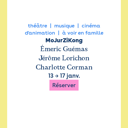
théâtre
musique
cinéma
d'animation
à voir en famille
MoJurZiKong
Émeric Guémas
Jérôme Lorichon
Charlotte Corman
13
→
17 janv.
Réserver