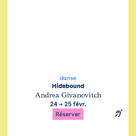
danse
Hidebound
Andrea Givanovitch
24
→
25 févr.
Réserver