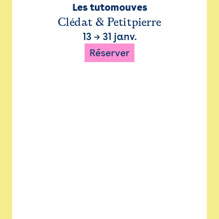
Les tutomouves
Clédat & Petitpierre
13
→
31 janv.
Réserver