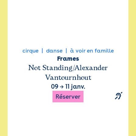
cirque
danse
à voir en famille
Frames
Not Standing/Alexander
Vantournhout
09
→
11 janv.
Réserver