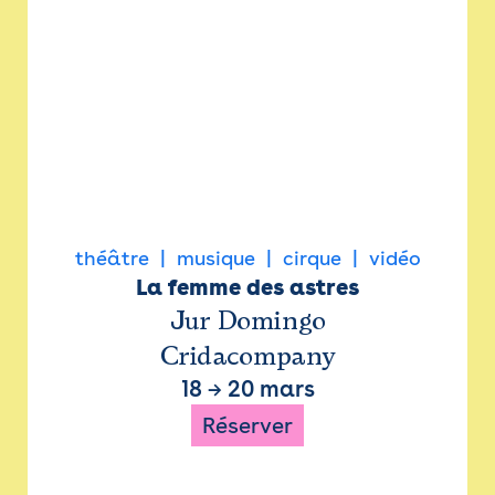
théâtre
musique
cirque
vidéo
La femme des astres
Jur Domingo
Cridacompany
18
→
20 mars
Réserver