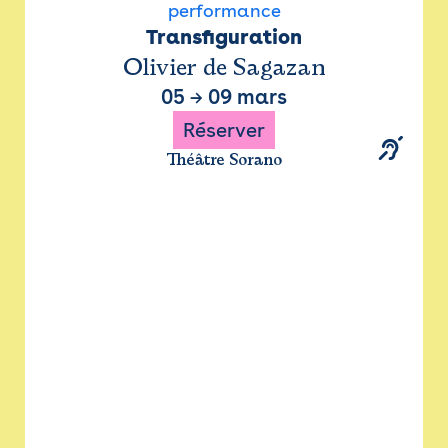
performance
Transfiguration
Olivier de Sagazan
05
→
09 mars
Réserver
Théâtre Sorano