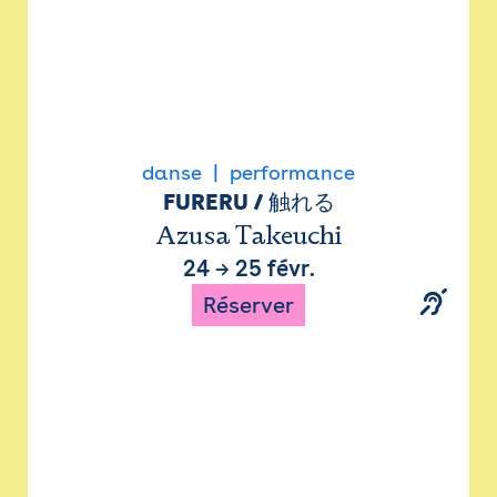
danse
performance
FURERU / 触れる
Azusa Takeuchi
24
→
25 févr.
Réserver