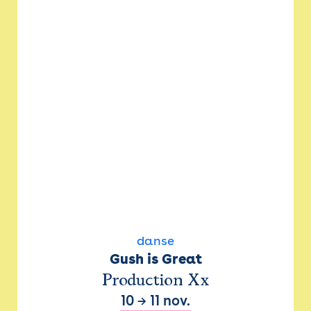
danse
Gush is Great
Production Xx
10
→
11 nov.