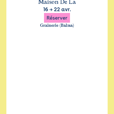
Maison De La
16
→
22 avr.
Réserver
Grainerie (Balma)