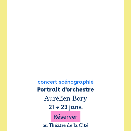
concert scénographié
Portrait d'orchestre
Aurélien Bory
21
→
23 janv.
Réserver
au Théâtre de la Cité