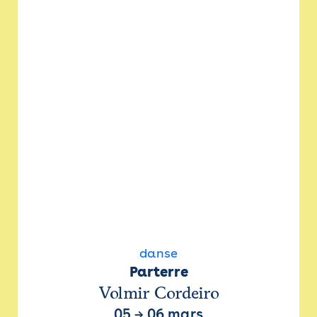
danse
Parterre
Volmir Cordeiro
05
→
06 mars