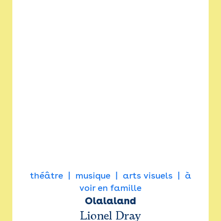
théâtre
musique
arts visuels
à
voir en famille
Olalaland
Lionel Dray