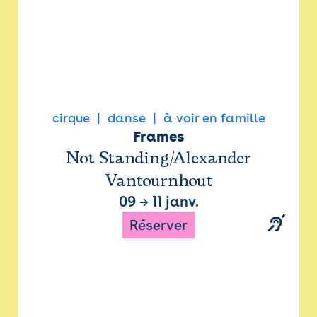
cirque
danse
à voir en famille
Frames
Not Standing/Alexander
Vantournhout
09
→
11 janv.
Réserver