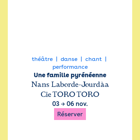
théâtre
danse
chant
performance
Une famille pyrénéenne
Nans Laborde-Jourdàa
Cie TORO TORO
03
→
06 nov.
Réserver