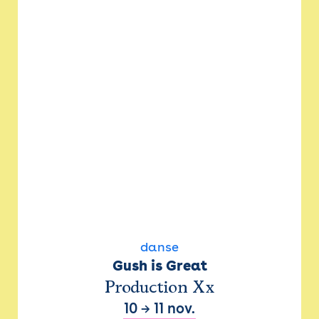
danse
Gush is Great
Production Xx
10
→
11 nov.