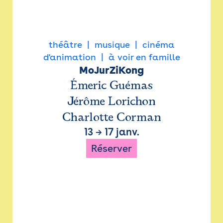
théâtre
musique
cinéma
d'animation
à voir en famille
MoJurZiKong
Émeric Guémas
Jérôme Lorichon
Charlotte Corman
13
→
17 janv.
Réserver