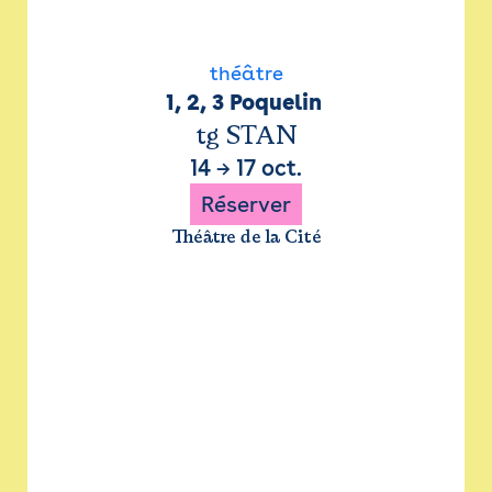
théâtre
1, 2, 3 Poquelin 
tg STAN
14
→
17 oct.
Réserver
Théâtre de la Cité