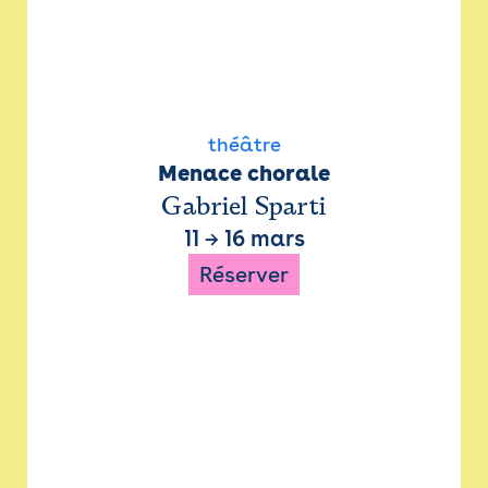
théâtre
Menace chorale
Gabriel Sparti
11
→
16 mars
Réserver