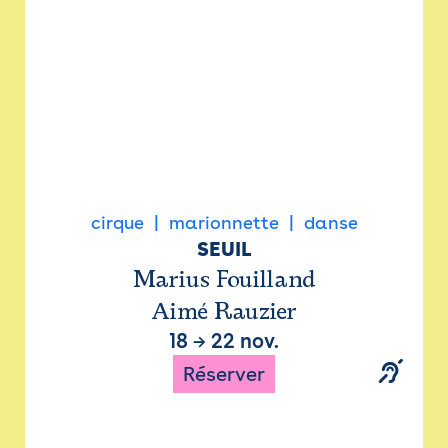
cirque
marionnette
danse
SEUIL
Marius Fouilland
Aimé Rauzier
18
→
22 nov.
Réserver