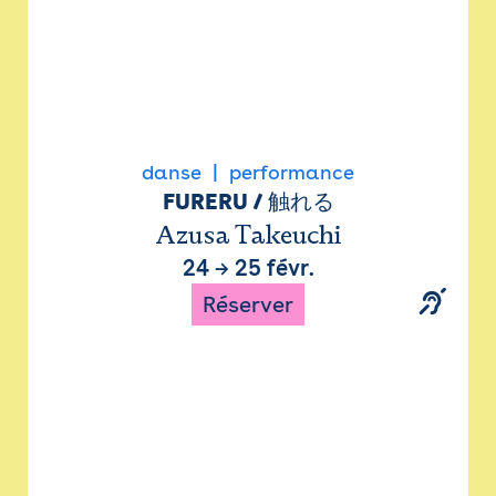
danse
performance
FURERU / 触れる
Azusa Takeuchi
24
→
25 févr.
Réserver