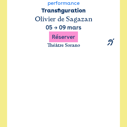
performance
Transfiguration
Olivier de Sagazan
05
→
09 mars
Réserver
Théâtre Sorano