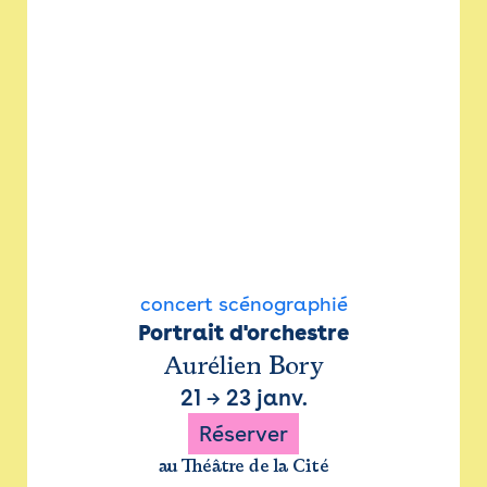
concert scénographié
Portrait d'orchestre
Aurélien Bory
21
→
23 janv.
Réserver
au Théâtre de la Cité