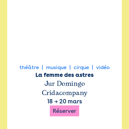
théâtre
musique
cirque
vidéo
La femme des astres
Jur Domingo
Cridacompany
18
→
20 mars
Réserver