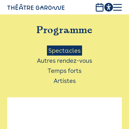
Aller
au
contenu
PROGRAMME
principal
Programme
INFOS PRATIQUES
AVEC LES PUBLICS
Menu
Spectacles
Autres rendez-vous
ACCESSIBILITÉ
Saison
Temps forts
LES PRODUCTIONS
Artistes
LE THÉÂTRE
Bistro
Billetterie