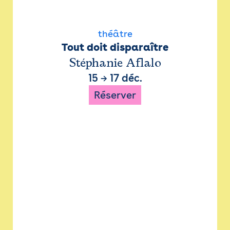
théâtre
Tout doit disparaître
Stéphanie Aflalo
15
→
17 déc.
Réserver