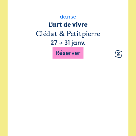
danse
L'art de vivre
Clédat & Petitpierre
27
→
31 janv.
Réserver