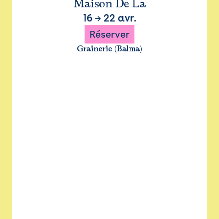
Maison De La
16
→
22 avr.
Réserver
Grainerie (Balma)