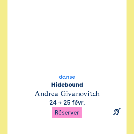
danse
Hidebound
Andrea Givanovitch
24
→
25 févr.
Réserver