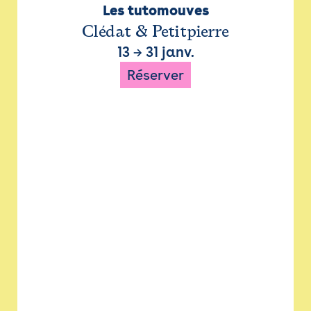
Les tutomouves
Clédat & Petitpierre
13
→
31 janv.
Réserver