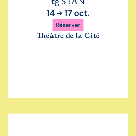
tg STAN
14
→
17 oct.
Réserver
Théâtre de la Cité