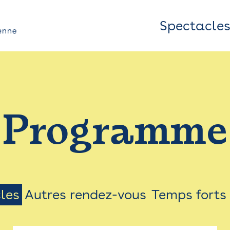
Spectacle
Top
Bar
/
Programme
Menu
les
Autres rendez-vous
Temps forts
on