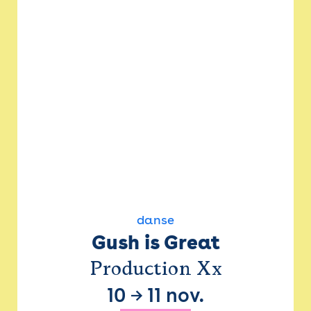
danse
Gush is Great
Production Xx
10
→
11 nov.