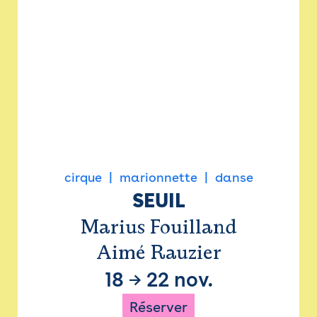
cirque
marionnette
danse
SEUIL
Marius Fouilland
Aimé Rauzier
18
→
22 nov.
Réserver