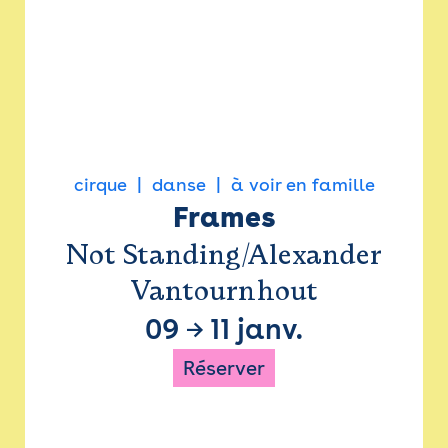
cirque
danse
à voir en famille
Frames
Not Standing/Alexander
Vantournhout
09
→
11 janv.
Réserver