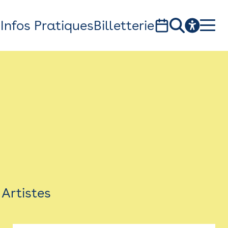
s
Infos Pratiques
Billetterie
Bistro
Billetterie
Newsletter
Espace presse
Artistes
théâtre Garonne, scène européenne
1, av. du Chateau d'eau - 31300 Toulouse