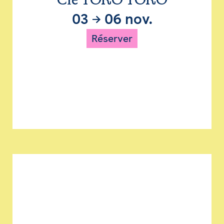
Cie TORO TORO
03
→
06 nov.
Réserver