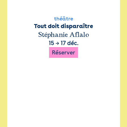
théâtre
Tout doit disparaître
Stéphanie Aflalo
15
→
17 déc.
Réserver