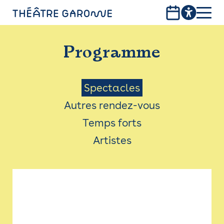
Aller
au
contenu
PROGRAMME
principal
Programme
INFOS PRATIQUES
AVEC LES PUBLICS
Menu
Spectacles
Autres rendez-vous
ACCESSIBILITÉ
Saison
Temps forts
LES PRODUCTIONS
Artistes
LE THÉÂTRE
Bistro
Billetterie