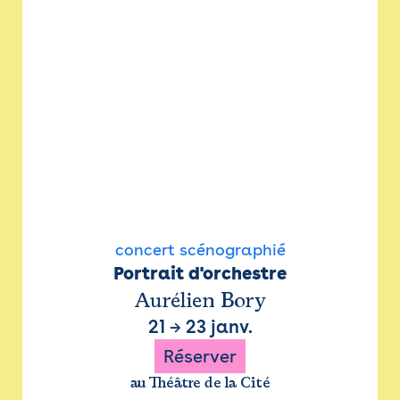
concert scénographié
Portrait d'orchestre
Aurélien Bory
21
→
23 janv.
Réserver
au Théâtre de la Cité