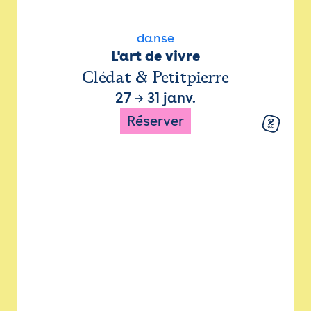
danse
L'art de vivre
Clédat & Petitpierre
27
→
31 janv.
Réserver