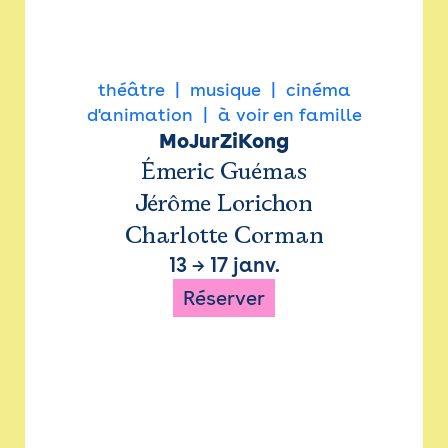
théâtre
musique
cinéma
d'animation
à voir en famille
MoJurZiKong
Émeric Guémas
Jérôme Lorichon
Charlotte Corman
13
→
17 janv.
Réserver