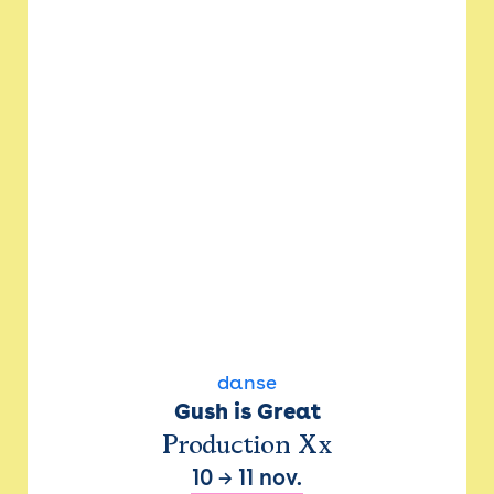
danse
Gush is Great
Production Xx
10
→
11 nov.