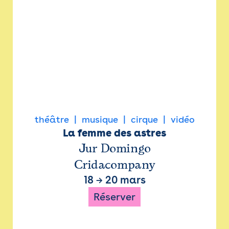
théâtre
musique
cirque
vidéo
La femme des astres
Jur Domingo
Cridacompany
18
→
20 mars
Réserver