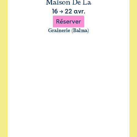
Maison De La
16
→
22 avr.
Réserver
Grainerie (Balma)