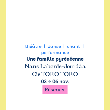
théâtre
danse
chant
performance
Une famille pyrénéenne
Nans Laborde-Jourdàa
Cie TORO TORO
03
→
06 nov.
Réserver