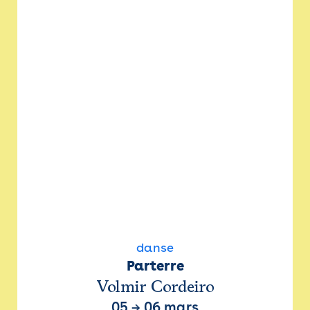
danse
Parterre
Volmir Cordeiro
05
→
06 mars