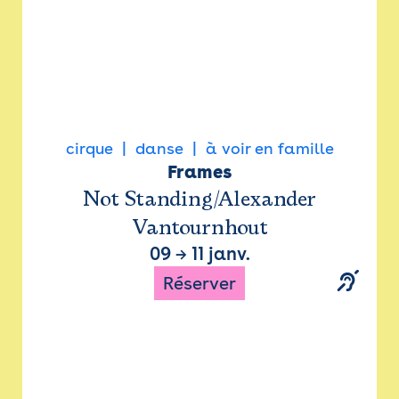
cirque
danse
à voir en famille
Frames
Not Standing/Alexander
Vantournhout
09
→
11 janv.
Réserver