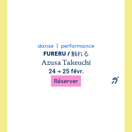
danse
performance
FURERU / 触れる
Azusa Takeuchi
24
→
25 févr.
Réserver