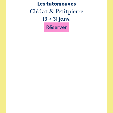
Les tutomouves
Clédat & Petitpierre
13
→
31 janv.
Réserver