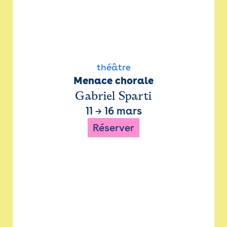
théâtre
Menace chorale
Gabriel Sparti
11
→
16 mars
Réserver