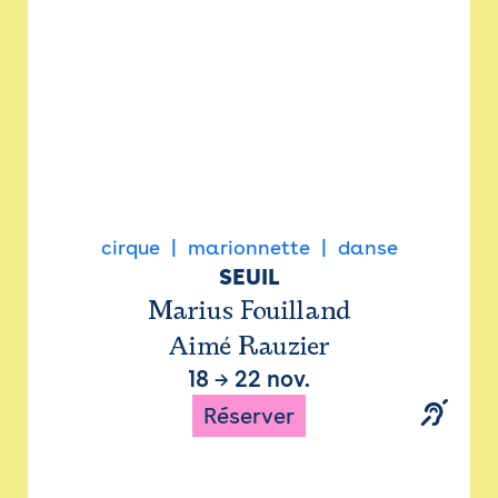
cirque
marionnette
danse
SEUIL
Marius Fouilland
Aimé Rauzier
18
→
22 nov.
Réserver