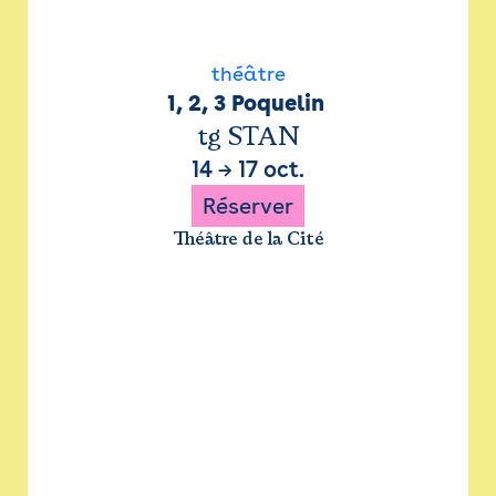
théâtre
1, 2, 3 Poquelin 
tg STAN
14
→
17 oct.
Réserver
Théâtre de la Cité