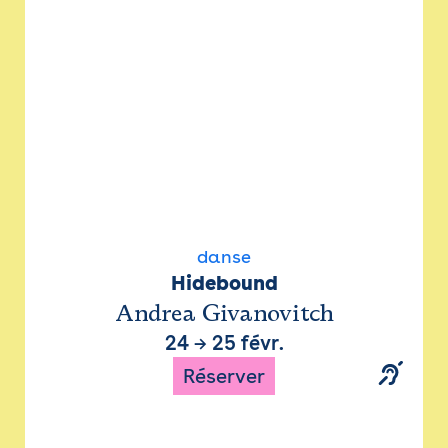
danse
Hidebound
Andrea Givanovitch
24
→
25 févr.
Réserver