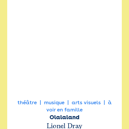
théâtre
musique
arts visuels
à
voir en famille
Olalaland
Lionel Dray