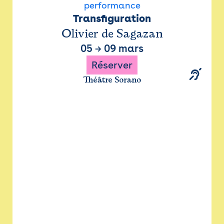
performance
Transfiguration
Olivier de Sagazan
05
→
09 mars
Réserver
Théâtre Sorano