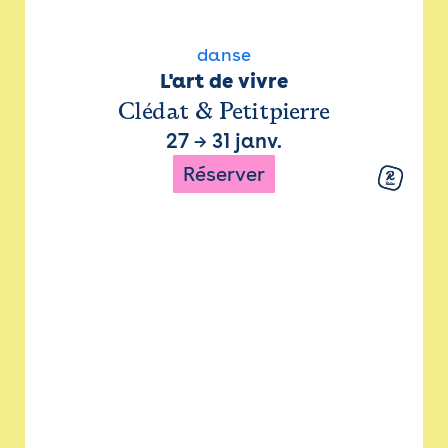
danse
L'art de vivre
Clédat & Petitpierre
27
→
31 janv.
Réserver