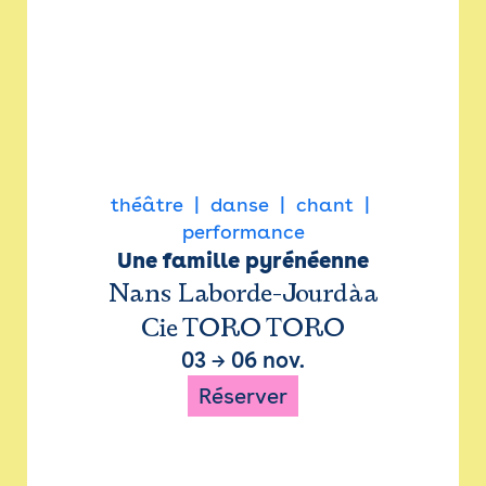
théâtre
danse
chant
performance
Une famille pyrénéenne
Nans Laborde-Jourdàa
Cie TORO TORO
03
→
06 nov.
Réserver