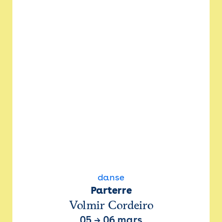
danse
Parterre
Volmir Cordeiro
05
→
06 mars