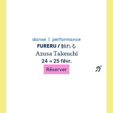
danse
performance
FURERU / 触れる
Azusa Takeuchi
24
→
25 févr.
Réserver