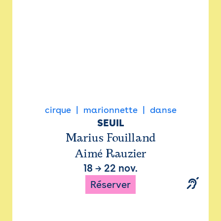
cirque
marionnette
danse
SEUIL
Marius Fouilland
Aimé Rauzier
18
→
22 nov.
Réserver