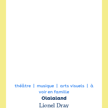
théâtre
musique
arts visuels
à
voir en famille
Olalaland
Lionel Dray