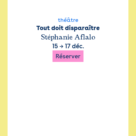
théâtre
Tout doit disparaître
Stéphanie Aflalo
15
→
17 déc.
Réserver