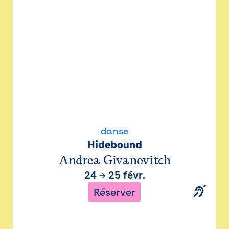
danse
Hidebound
Andrea Givanovitch
24
→
25 févr.
Réserver