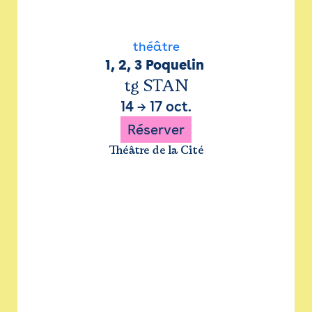
théâtre
1, 2, 3 Poquelin 
tg STAN
14
→
17 oct.
Réserver
Théâtre de la Cité