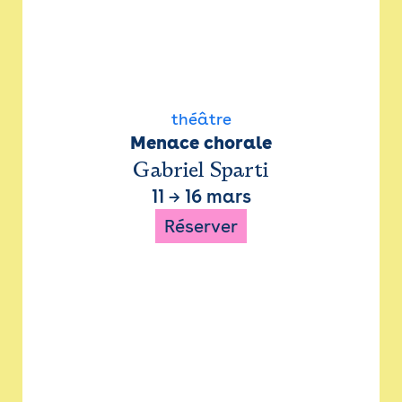
théâtre
Menace chorale
Gabriel Sparti
11
→
16 mars
Réserver