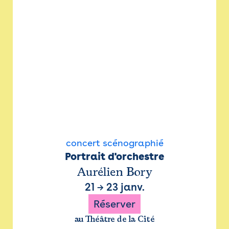
concert scénographié
Portrait d'orchestre
Aurélien Bory
21
→
23 janv.
Réserver
au Théâtre de la Cité