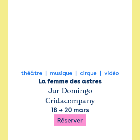
théâtre
musique
cirque
vidéo
La femme des astres
Jur Domingo
Cridacompany
18
→
20 mars
Réserver