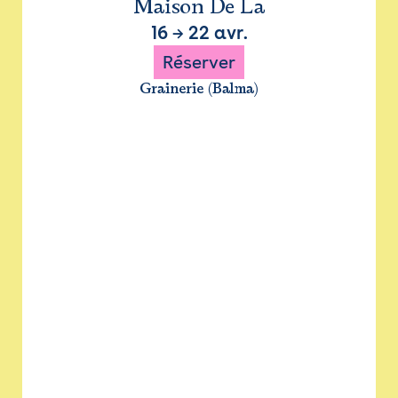
Maison De La
16
→
22 avr.
Réserver
Grainerie (Balma)