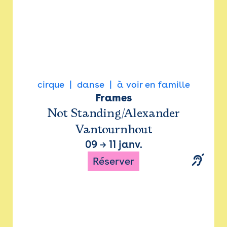
cirque
danse
à voir en famille
Frames
Not Standing/Alexander
Vantournhout
09
→
11 janv.
Réserver