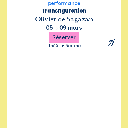
performance
Transfiguration
Olivier de Sagazan
05
→
09 mars
Réserver
Théâtre Sorano