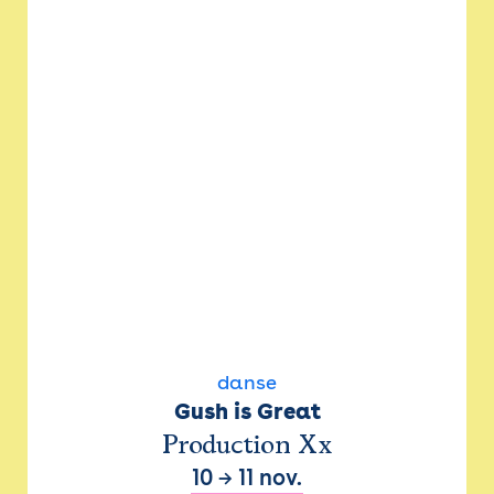
danse
Gush is Great
Production Xx
10
→
11 nov.