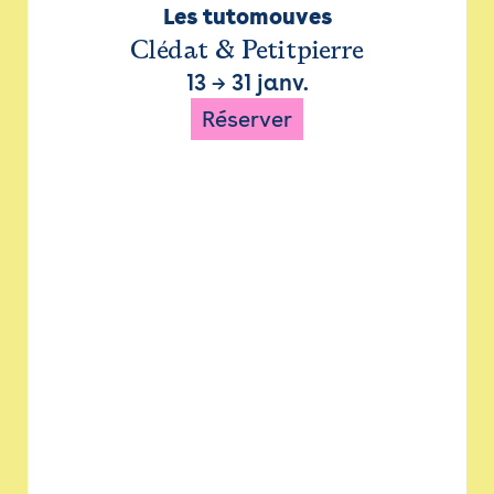
Les tutomouves
Clédat & Petitpierre
13
→
31 janv.
Réserver