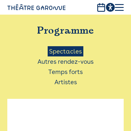
Aller
au
contenu
PROGRAMME
principal
Programme
INFOS PRATIQUES
AVEC LES PUBLICS
Menu
Spectacles
Autres rendez-vous
ACCESSIBILITÉ
Saison
Temps forts
LES PRODUCTIONS
Artistes
LE THÉÂTRE
Bistro
Billetterie