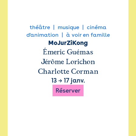
théâtre
musique
cinéma
d'animation
à voir en famille
MoJurZiKong
Émeric Guémas
Jérôme Lorichon
Charlotte Corman
13
→
17 janv.
Réserver