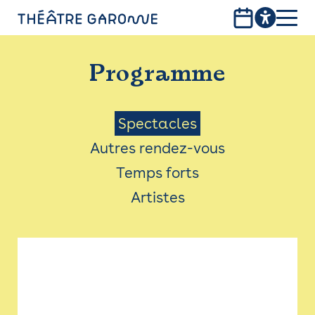
Aller
au
contenu
PROGRAMME
principal
Programme
INFOS PRATIQUES
AVEC LES PUBLICS
Menu
Spectacles
Autres rendez-vous
ACCESSIBILITÉ
Saison
Temps forts
LES PRODUCTIONS
Artistes
LE THÉÂTRE
Bistro
Billetterie