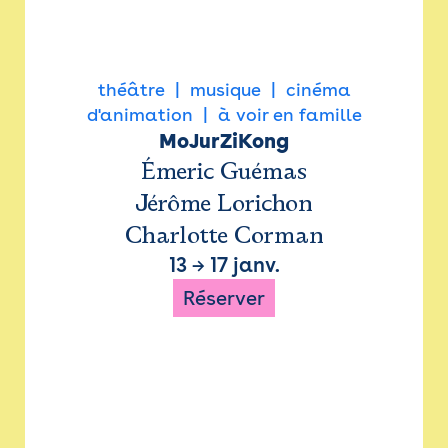
théâtre
musique
cinéma
d'animation
à voir en famille
MoJurZiKong
Émeric Guémas
Jérôme Lorichon
Charlotte Corman
13
→
17 janv.
Réserver