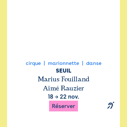
cirque
marionnette
danse
SEUIL
Marius Fouilland
Aimé Rauzier
18
→
22 nov.
Réserver