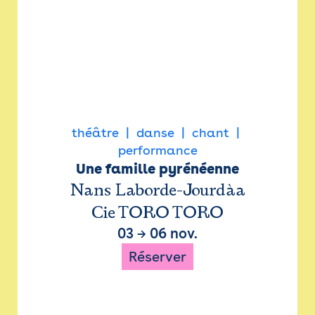
théâtre
danse
chant
performance
Une famille pyrénéenne
Nans Laborde-Jourdàa
Cie TORO TORO
03
→
06 nov.
Réserver