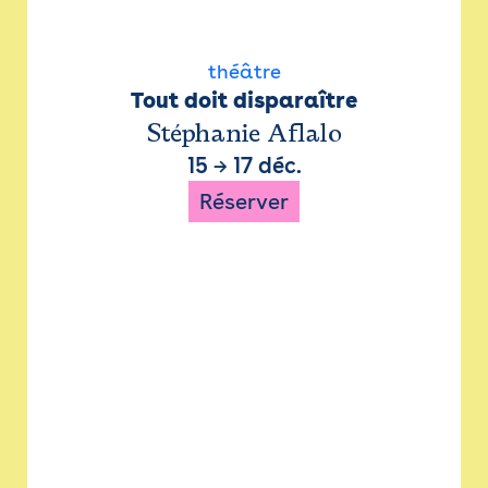
théâtre
Tout doit disparaître
Stéphanie Aflalo
15
→
17 déc.
Réserver