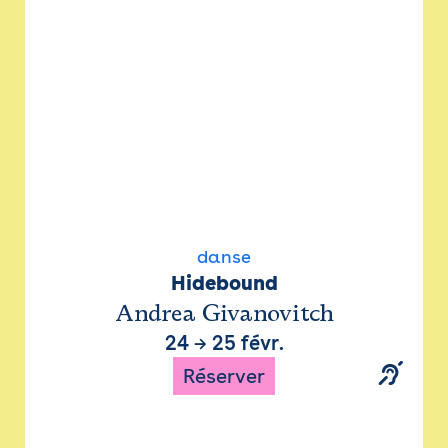
danse
Hidebound
Andrea Givanovitch
24
→
25 févr.
Réserver