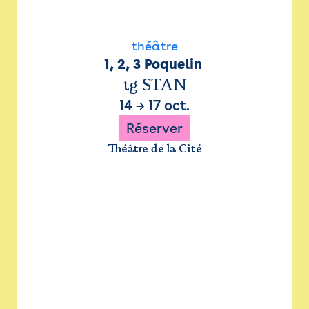
théâtre
1, 2, 3 Poquelin 
tg STAN
14
→
17 oct.
Réserver
Théâtre de la Cité