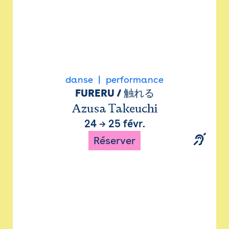
danse
performance
FURERU / 触れる
Azusa Takeuchi
24
→
25 févr.
Réserver