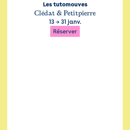
Les tutomouves
Clédat & Petitpierre
13
→
31 janv.
Réserver