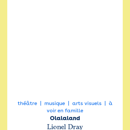
théâtre
musique
arts visuels
à
voir en famille
Olalaland
Lionel Dray