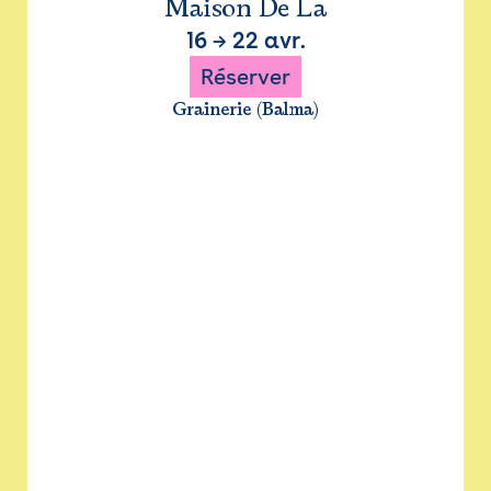
Maison De La
16
→
22 avr.
Réserver
Grainerie (Balma)