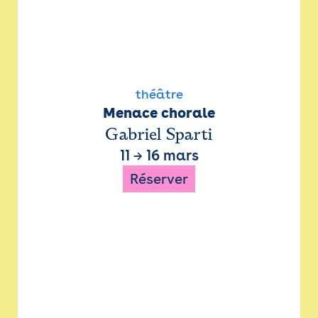
théâtre
Menace chorale
Gabriel Sparti
11
→
16 mars
Réserver