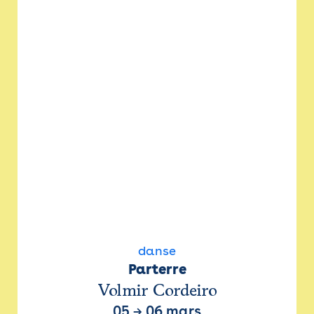
danse
Parterre
Volmir Cordeiro
05
→
06 mars