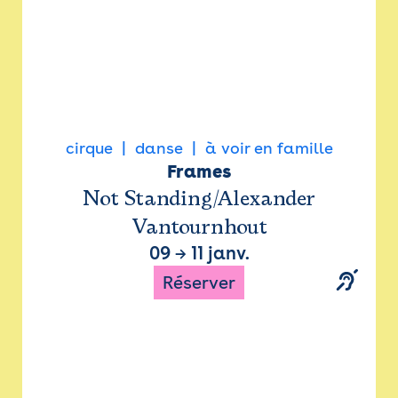
cirque
danse
à voir en famille
Frames
Not Standing/Alexander
Vantournhout
09
→
11 janv.
Réserver