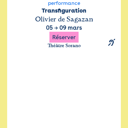
performance
Transfiguration
Olivier de Sagazan
05
→
09 mars
Réserver
Théâtre Sorano