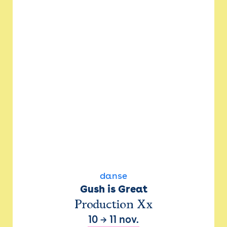
danse
Gush is Great
Production Xx
10
→
11 nov.