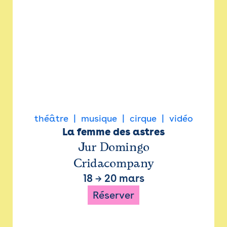
théâtre
musique
cirque
vidéo
La femme des astres
Jur Domingo
Cridacompany
18
→
20 mars
Réserver