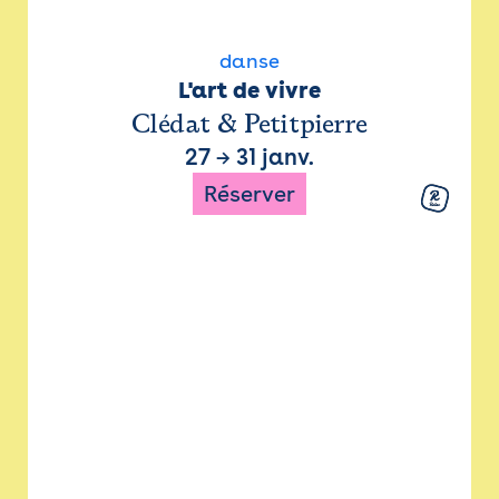
danse
L'art de vivre
Clédat & Petitpierre
27
→
31 janv.
Réserver