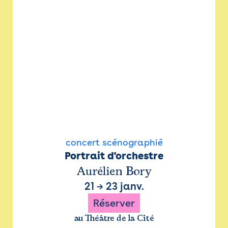
concert scénographié
Portrait d'orchestre
Aurélien Bory
21
→
23 janv.
Réserver
au Théâtre de la Cité