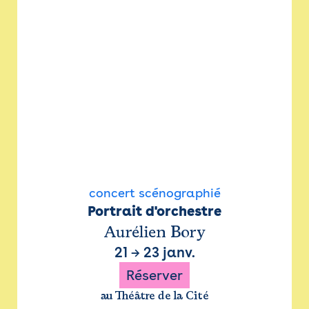
concert scénographié
Portrait d'orchestre
Aurélien Bory
21
→
23 janv.
Réserver
au Théâtre de la Cité