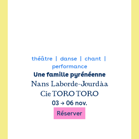
théâtre
danse
chant
performance
Une famille pyrénéenne
Nans Laborde-Jourdàa
Cie TORO TORO
03
→
06 nov.
Réserver