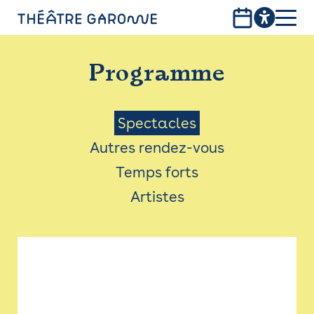
Aller
au
contenu
PROGRAMME
principal
Programme
INFOS PRATIQUES
AVEC LES PUBLICS
Menu
Spectacles
Autres rendez-vous
ACCESSIBILITÉ
Saison
Temps forts
LES PRODUCTIONS
Artistes
LE THÉÂTRE
Bistro
Billetterie