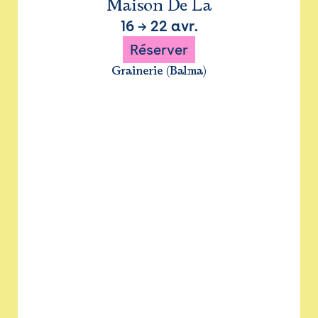
Maison De La
16
→
22 avr.
Réserver
Grainerie (Balma)