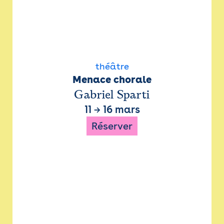
théâtre
Menace chorale
Gabriel Sparti
11
→
16 mars
Réserver