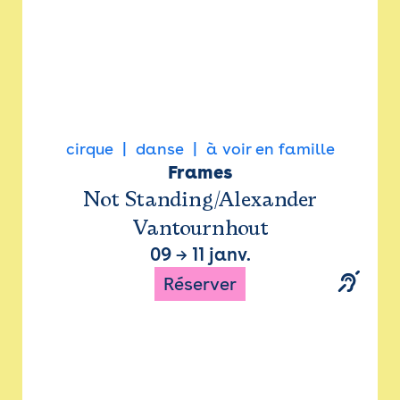
cirque
danse
à voir en famille
Frames
Not Standing/Alexander
Vantournhout
09
→
11 janv.
Réserver