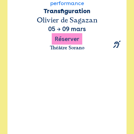
performance
Transfiguration
Olivier de Sagazan
05
→
09 mars
Réserver
Théâtre Sorano