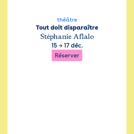
théâtre
Tout doit disparaître
Stéphanie Aflalo
15
→
17 déc.
Réserver