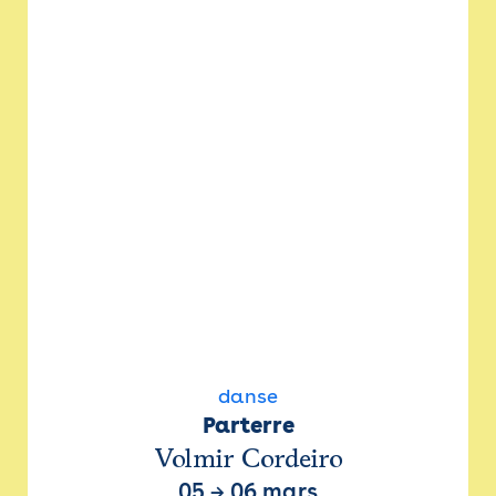
danse
Parterre
Volmir Cordeiro
05
→
06 mars