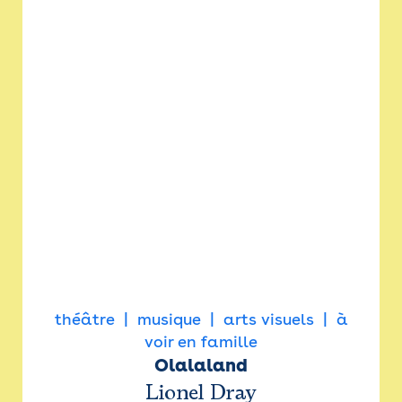
théâtre
musique
arts visuels
à
voir en famille
Olalaland
Lionel Dray