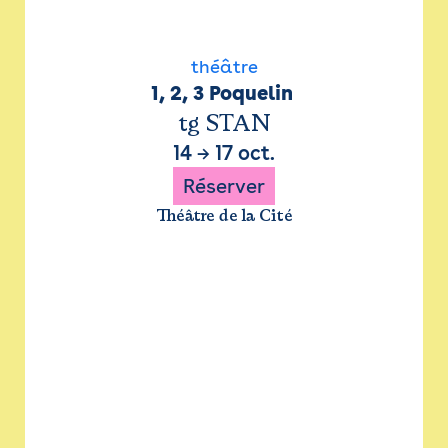
théâtre
1, 2, 3 Poquelin 
tg STAN
14
→
17 oct.
Réserver
Théâtre de la Cité