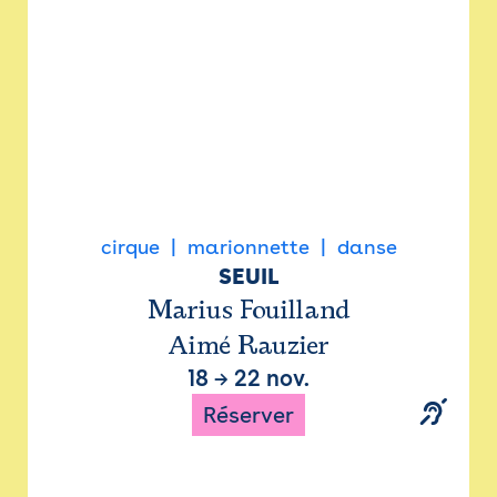
cirque
marionnette
danse
SEUIL
Marius Fouilland
Aimé Rauzier
18
→
22 nov.
Réserver