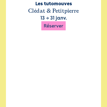
Les tutomouves
Clédat & Petitpierre
13
→
31 janv.
Réserver