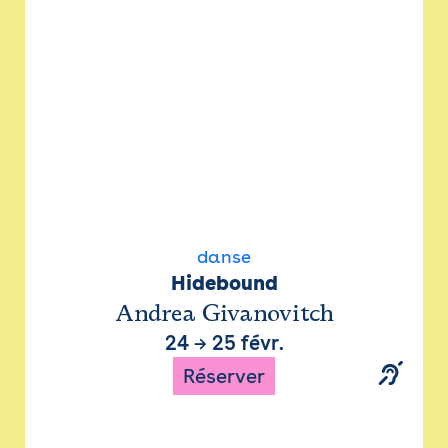
danse
Hidebound
Andrea Givanovitch
24
→
25 févr.
Réserver