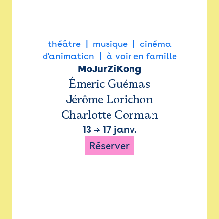
théâtre
musique
cinéma
d'animation
à voir en famille
MoJurZiKong
Émeric Guémas
Jérôme Lorichon
Charlotte Corman
13
→
17 janv.
Réserver