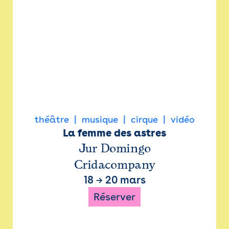
théâtre
musique
cirque
vidéo
La femme des astres
Jur Domingo
Cridacompany
18
→
20 mars
Réserver