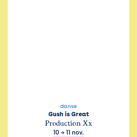
danse
Gush is Great
Production Xx
10
→
11 nov.