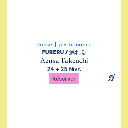
danse
performance
FURERU / 触れる
Azusa Takeuchi
24
→
25 févr.
Réserver