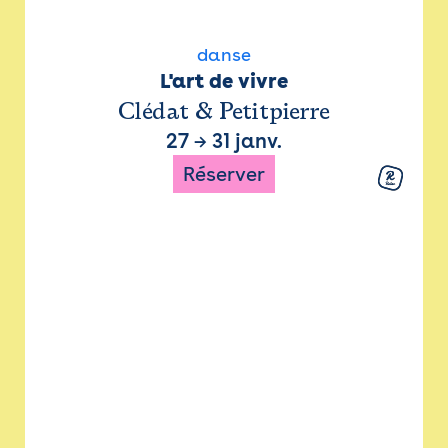
danse
L'art de vivre
Clédat & Petitpierre
27
→
31 janv.
Réserver