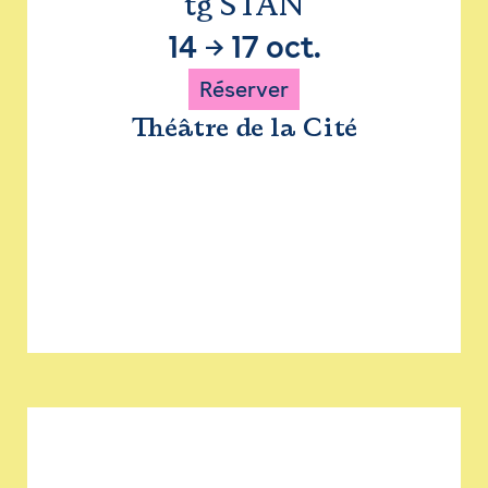
tg STAN
14
→
17 oct.
Réserver
Théâtre de la Cité