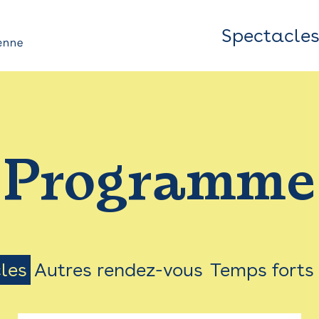
Spectacle
Top
Bar
/
Programme
Menu
les
Autres rendez-vous
Temps forts
on