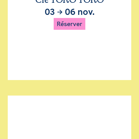
Cie TORO TORO
03
→
06 nov.
Réserver