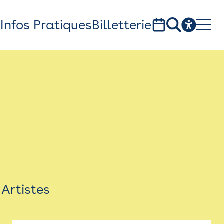
s
Infos Pratiques
Billetterie
Bistro
Billetterie
Newsletter
Espace presse
Artistes
théâtre Garonne, scène européenne
1, av. du Chateau d'eau - 31300 Toulouse