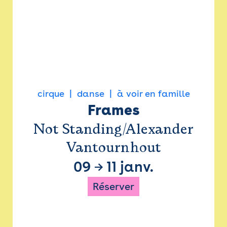
cirque
danse
à voir en famille
Frames
Not Standing/Alexander
Vantournhout
09
→
11 janv.
Réserver