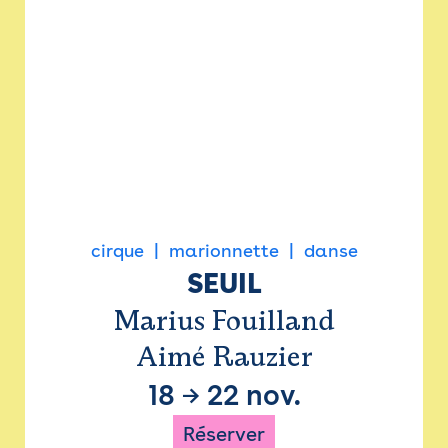
cirque
marionnette
danse
SEUIL
Marius Fouilland
Aimé Rauzier
18
→
22 nov.
Réserver