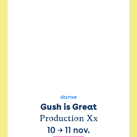
danse
Gush is Great
Production Xx
10
→
11 nov.