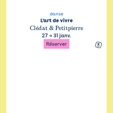
danse
L'art de vivre
Clédat & Petitpierre
27
→
31 janv.
Réserver