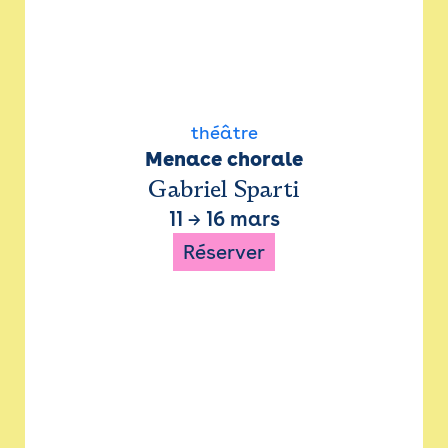
théâtre
Menace chorale
Gabriel Sparti
11
→
16 mars
Réserver