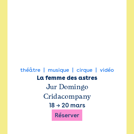
théâtre
musique
cirque
vidéo
La femme des astres
Jur Domingo
Cridacompany
18
→
20 mars
Réserver