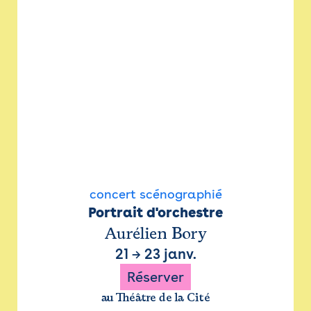
concert scénographié
Portrait d'orchestre
Aurélien Bory
21
→
23 janv.
Réserver
au Théâtre de la Cité