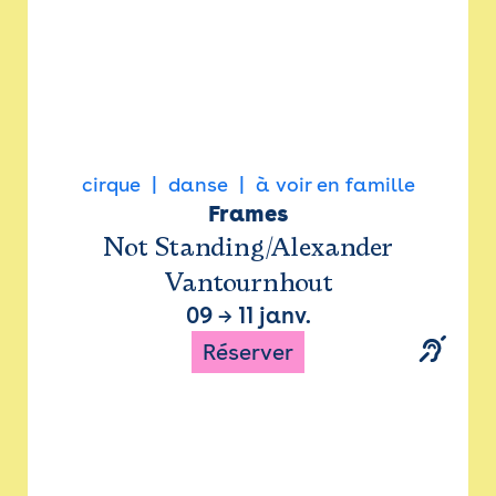
cirque
danse
à voir en famille
Frames
Not Standing/Alexander
Vantournhout
09
→
11 janv.
Réserver