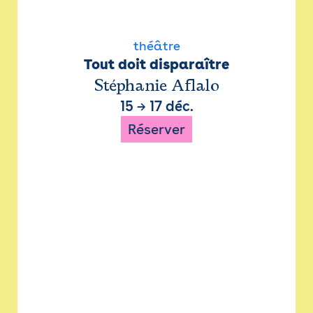
théâtre
Tout doit disparaître
Stéphanie Aflalo
15
→
17 déc.
Réserver