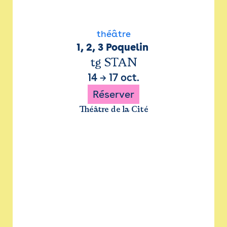
théâtre
1, 2, 3 Poquelin 
tg STAN
14
→
17 oct.
Réserver
Théâtre de la Cité