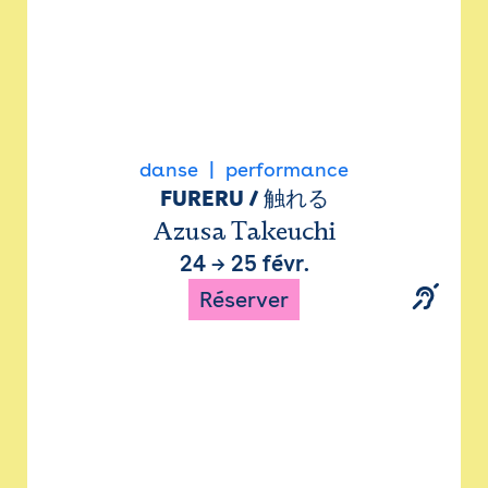
danse
performance
FURERU / 触れる
Azusa Takeuchi
24
→
25 févr.
Réserver