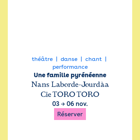
théâtre
danse
chant
performance
Une famille pyrénéenne
Nans Laborde-Jourdàa
Cie TORO TORO
03
→
06 nov.
Réserver