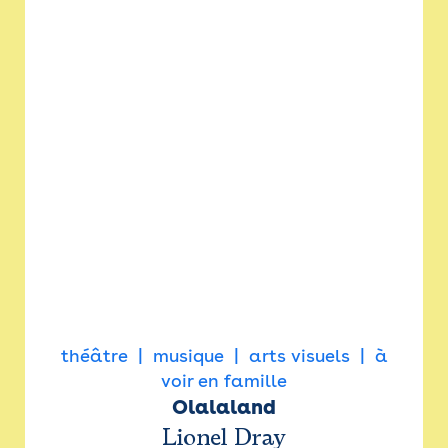
théâtre
musique
arts visuels
à
voir en famille
Olalaland
Lionel Dray