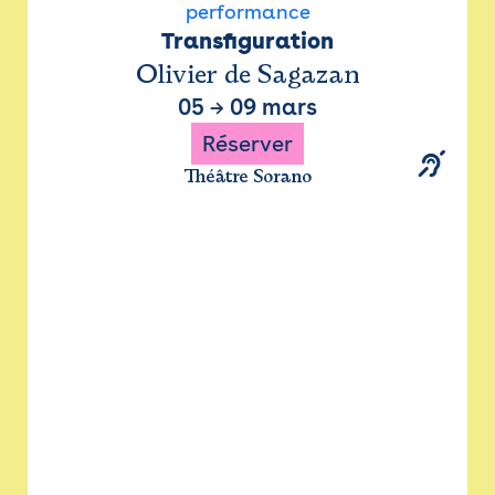
performance
Transfiguration
Olivier de Sagazan
05
→
09 mars
Réserver
Théâtre Sorano