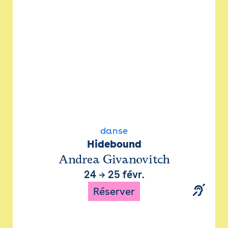
danse
Hidebound
Andrea Givanovitch
24
→
25 févr.
Réserver