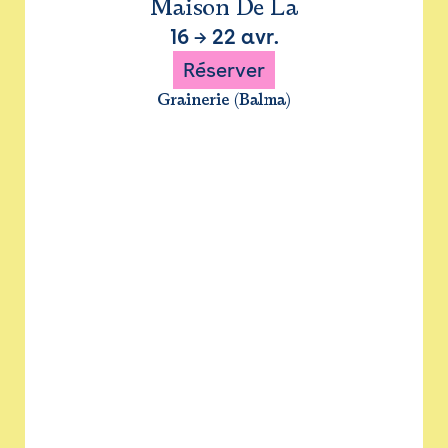
Maison De La
16
→
22 avr.
Réserver
Grainerie (Balma)