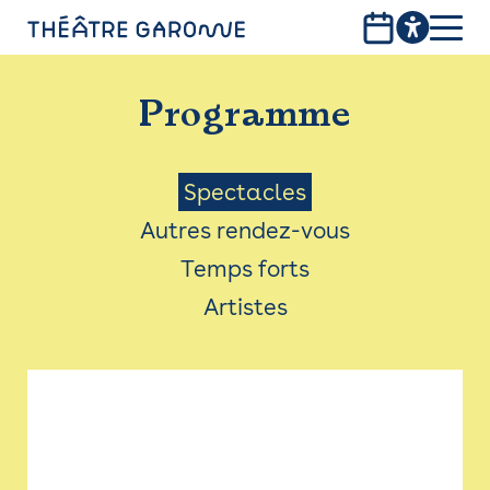
Aller
au
contenu
PROGRAMME
principal
Programme
INFOS PRATIQUES
AVEC LES PUBLICS
Menu
Spectacles
Autres rendez-vous
ACCESSIBILITÉ
Saison
Temps forts
LES PRODUCTIONS
Artistes
LE THÉÂTRE
Bistro
Billetterie