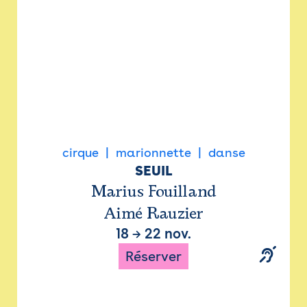
cirque
marionnette
danse
SEUIL
Marius Fouilland
Aimé Rauzier
18
→
22 nov.
Réserver