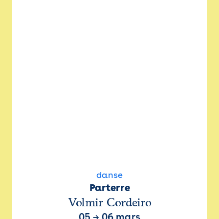
danse
Parterre
Volmir Cordeiro
05
→
06 mars