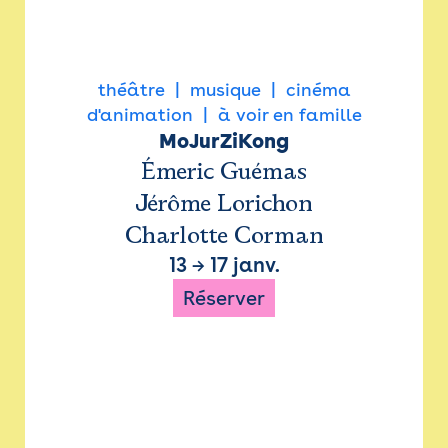
théâtre
musique
cinéma
d'animation
à voir en famille
MoJurZiKong
Émeric Guémas
Jérôme Lorichon
Charlotte Corman
13
→
17 janv.
Réserver