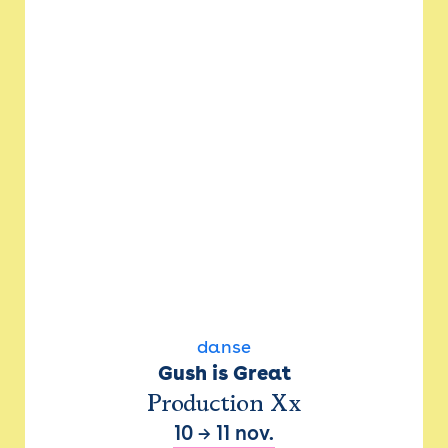
danse
Gush is Great
Production Xx
10
→
11 nov.