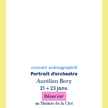
concert scénographié
Portrait d'orchestre
Aurélien Bory
21
→
23 janv.
Réserver
au Théâtre de la Cité