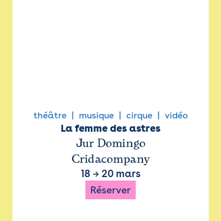
théâtre
musique
cirque
vidéo
La femme des astres
Jur Domingo
Cridacompany
18
→
20 mars
Réserver