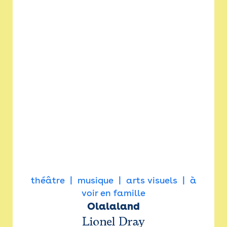
théâtre
musique
arts visuels
à
voir en famille
Olalaland
Lionel Dray