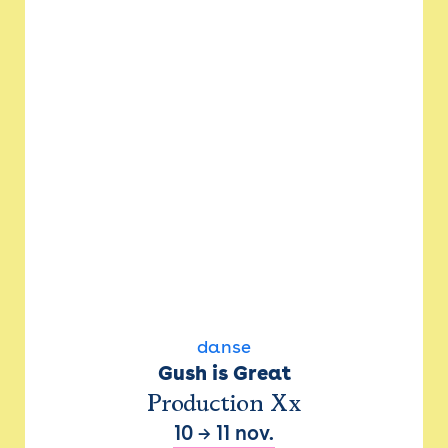
danse
Gush is Great
Production Xx
10
→
11 nov.