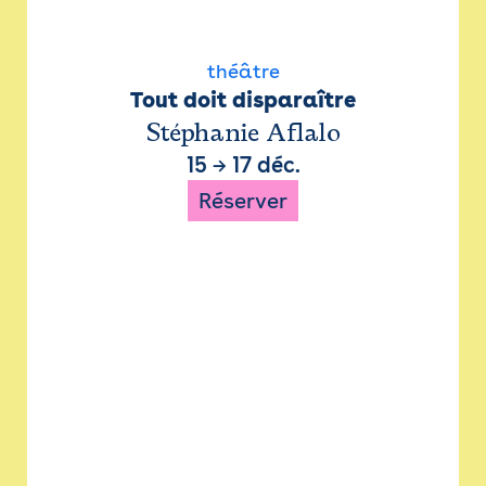
théâtre
Tout doit disparaître
Stéphanie Aflalo
15
→
17 déc.
Réserver