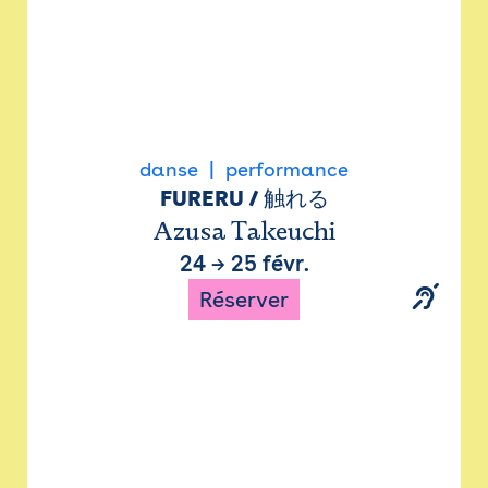
danse
performance
FURERU / 触れる
Azusa Takeuchi
24
→
25 févr.
Réserver