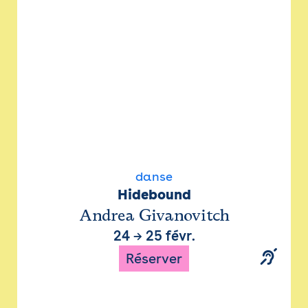
danse
Hidebound
Andrea Givanovitch
24
→
25 févr.
Réserver