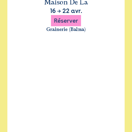
Maison De La
16
→
22 avr.
Réserver
Grainerie (Balma)