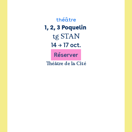
théâtre
1, 2, 3 Poquelin 
tg STAN
14
→
17 oct.
Réserver
Théâtre de la Cité