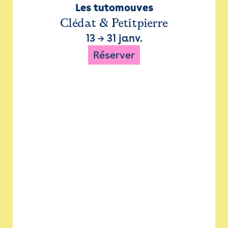
Les tutomouves
Clédat & Petitpierre
13
→
31 janv.
Réserver