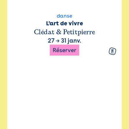
danse
L'art de vivre
Clédat & Petitpierre
27
→
31 janv.
Réserver