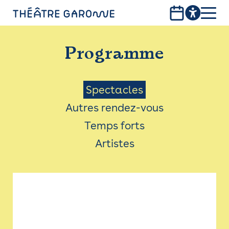
Aller
au
contenu
PROGRAMME
principal
Programme
INFOS PRATIQUES
AVEC LES PUBLICS
Menu
Spectacles
Autres rendez-vous
ACCESSIBILITÉ
Saison
Temps forts
LES PRODUCTIONS
Artistes
LE THÉÂTRE
Bistro
Billetterie