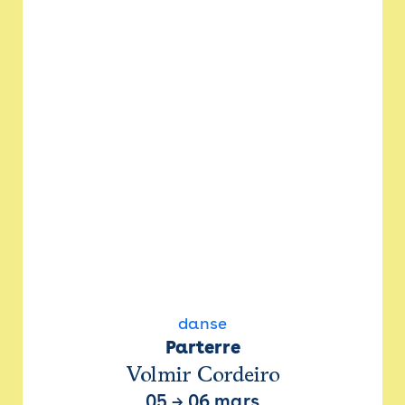
danse
Parterre
Volmir Cordeiro
05
→
06 mars