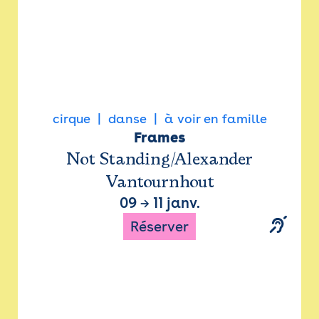
cirque
danse
à voir en famille
Frames
Not Standing/Alexander
Vantournhout
09
→
11 janv.
Réserver