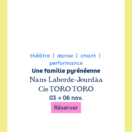
théâtre
danse
chant
performance
Une famille pyrénéenne
Nans Laborde-Jourdàa
Cie TORO TORO
03
→
06 nov.
Réserver