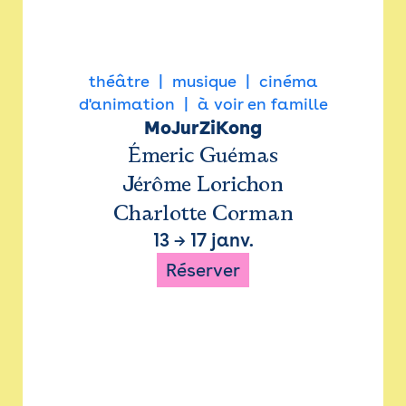
théâtre
musique
cinéma
d'animation
à voir en famille
MoJurZiKong
Émeric Guémas
Jérôme Lorichon
Charlotte Corman
13
→
17 janv.
Réserver