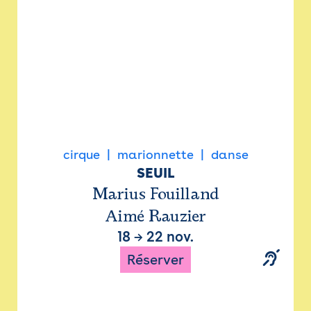
cirque
marionnette
danse
SEUIL
Marius Fouilland
Aimé Rauzier
18
→
22 nov.
Réserver