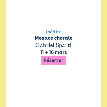
théâtre
Menace chorale
Gabriel Sparti
11
→
16 mars
Réserver