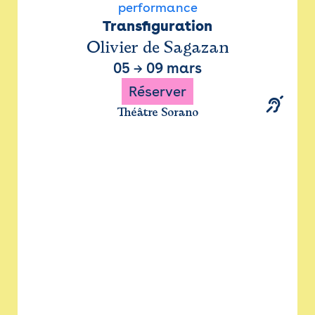
performance
Transfiguration
Olivier de Sagazan
05
→
09 mars
Réserver
Théâtre Sorano