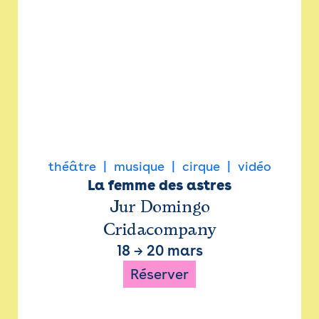
théâtre
musique
cirque
vidéo
La femme des astres
Jur Domingo
Cridacompany
18
→
20 mars
Réserver