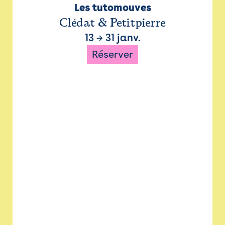
Les tutomouves
Clédat & Petitpierre
13
→
31 janv.
Réserver