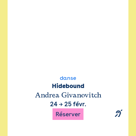
danse
Hidebound
Andrea Givanovitch
24
→
25 févr.
Réserver