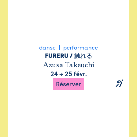
danse
performance
FURERU / 触れる
Azusa Takeuchi
24
→
25 févr.
Réserver