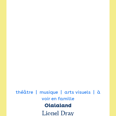
théâtre
musique
arts visuels
à
voir en famille
Olalaland
Lionel Dray