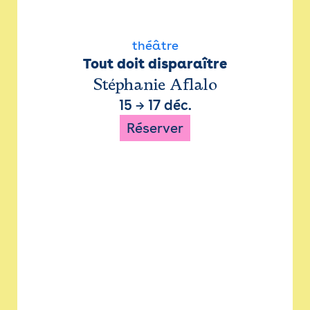
théâtre
Tout doit disparaître
Stéphanie Aflalo
15
→
17 déc.
Réserver