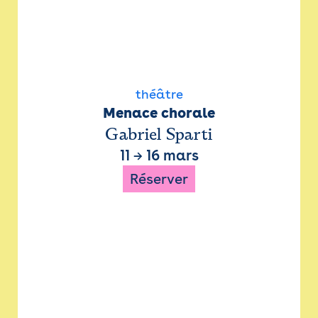
théâtre
Menace chorale
Gabriel Sparti
11
→
16 mars
Réserver