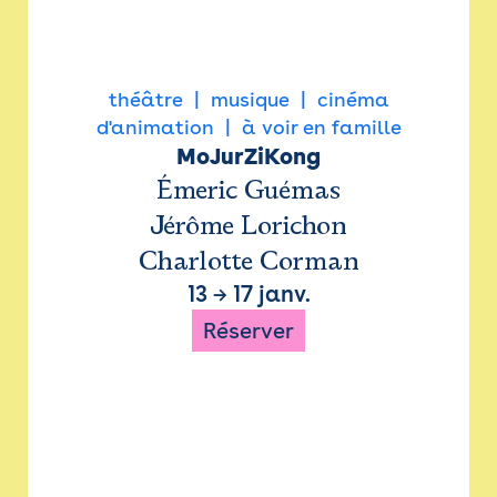
théâtre
musique
cinéma
d'animation
à voir en famille
MoJurZiKong
Émeric Guémas
Jérôme Lorichon
Charlotte Corman
13
→
17 janv.
Réserver