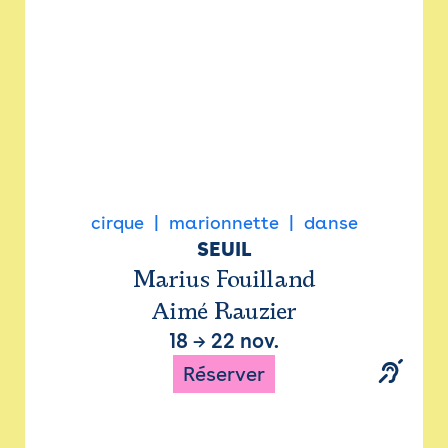
cirque
marionnette
danse
SEUIL
Marius Fouilland
Aimé Rauzier
18
→
22 nov.
Réserver