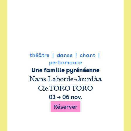
théâtre
danse
chant
performance
Une famille pyrénéenne
Nans Laborde-Jourdàa
Cie TORO TORO
03
→
06 nov.
Réserver