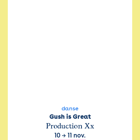
danse
Gush is Great
Production Xx
10
→
11 nov.