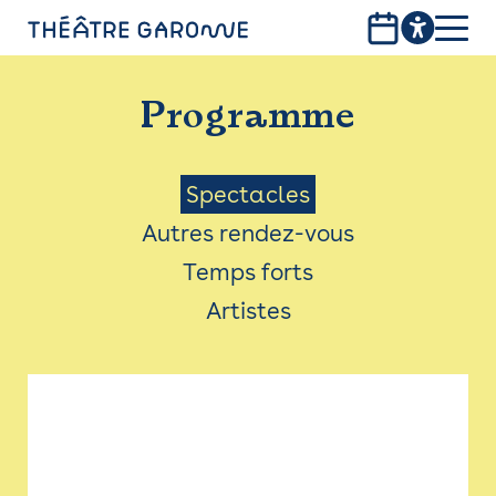
Aller
au
contenu
PROGRAMME
principal
Programme
INFOS PRATIQUES
AVEC LES PUBLICS
Menu
Spectacles
Autres rendez-vous
ACCESSIBILITÉ
Saison
Temps forts
LES PRODUCTIONS
Artistes
LE THÉÂTRE
Bistro
Billetterie