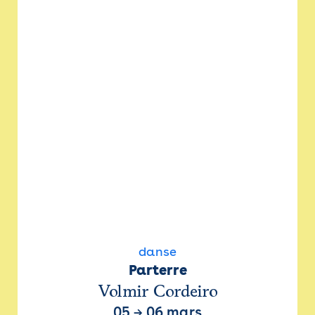
danse
Parterre
Volmir Cordeiro
05
→
06 mars