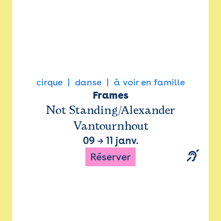
cirque
danse
à voir en famille
Frames
Not Standing/Alexander
Vantournhout
09
→
11 janv.
Réserver