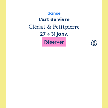
danse
L'art de vivre
Clédat & Petitpierre
27
→
31 janv.
Réserver