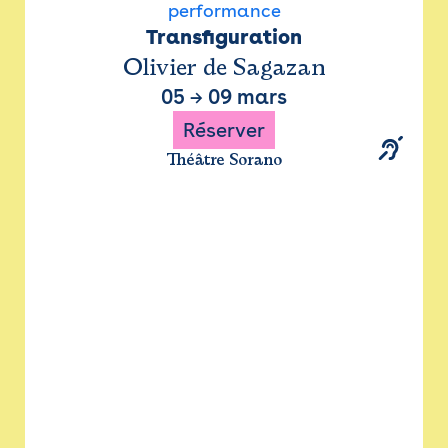
performance
Transfiguration
Olivier de Sagazan
05
→
09 mars
Réserver
Théâtre Sorano