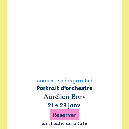
concert scénographié
Portrait d'orchestre
Aurélien Bory
21
→
23 janv.
Réserver
au Théâtre de la Cité