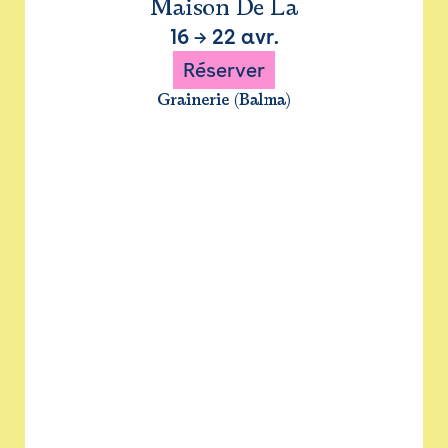
Maison De La
16
→
22 avr.
Réserver
Grainerie (Balma)