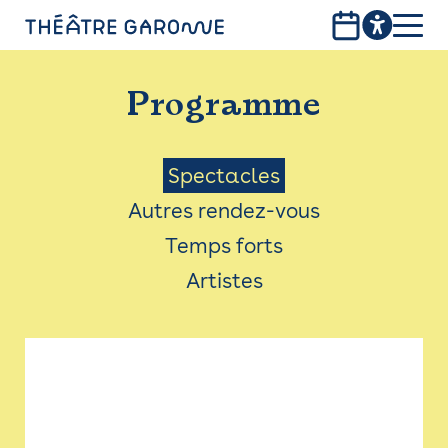
Aller
au
contenu
PROGRAMME
principal
Programme
INFOS PRATIQUES
AVEC LES PUBLICS
Menu
Spectacles
Autres rendez-vous
ACCESSIBILITÉ
Saison
Temps forts
LES PRODUCTIONS
Artistes
LE THÉÂTRE
Bistro
Billetterie