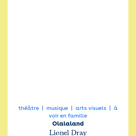
théâtre
musique
arts visuels
à
voir en famille
Olalaland
Lionel Dray