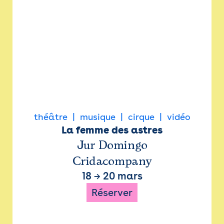
théâtre
musique
cirque
vidéo
La femme des astres
Jur Domingo
Cridacompany
18
→
20 mars
Réserver