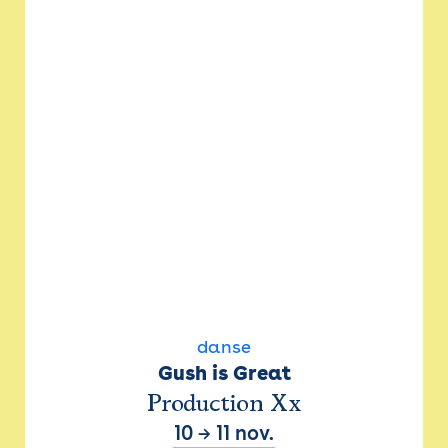
danse
Gush is Great
Production Xx
10
→
11 nov.