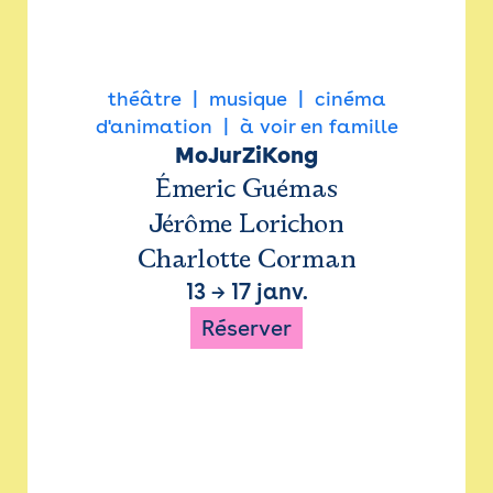
théâtre
musique
cinéma
d'animation
à voir en famille
MoJurZiKong
Émeric Guémas
Jérôme Lorichon
Charlotte Corman
13
→
17 janv.
Réserver