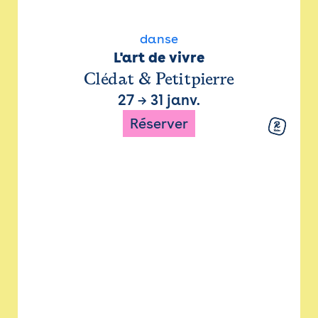
danse
L'art de vivre
Clédat & Petitpierre
27
→
31 janv.
Réserver