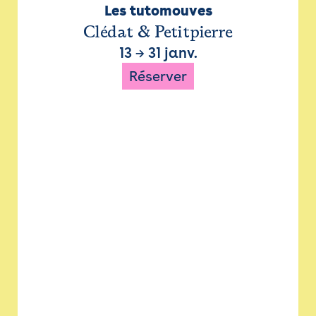
Les tutomouves
Clédat & Petitpierre
13
→
31 janv.
Réserver