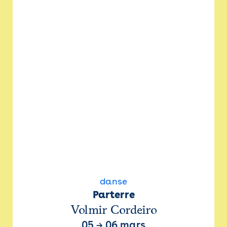
danse
Parterre
Volmir Cordeiro
05
→
06 mars