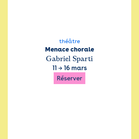
théâtre
Menace chorale
Gabriel Sparti
11
→
16 mars
Réserver