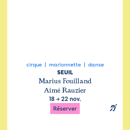
cirque
marionnette
danse
SEUIL
Marius Fouilland
Aimé Rauzier
18
→
22 nov.
Réserver