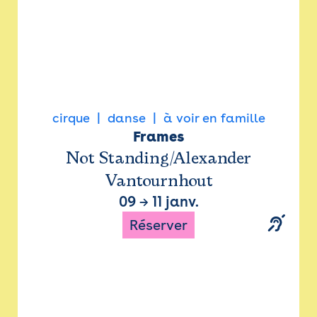
cirque
danse
à voir en famille
Frames
Not Standing/Alexander
Vantournhout
09
→
11 janv.
Réserver