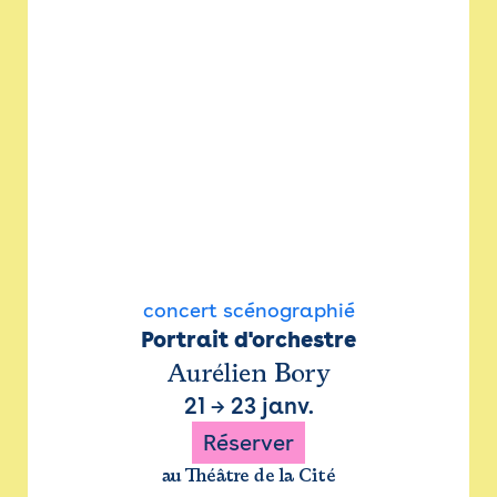
concert scénographié
Portrait d'orchestre
Aurélien Bory
21
→
23 janv.
Réserver
au Théâtre de la Cité