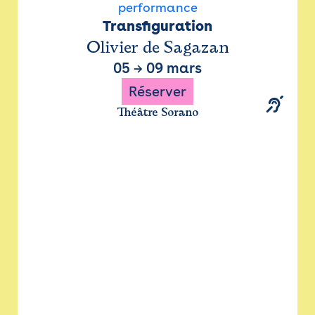
performance
Transfiguration
Olivier de Sagazan
05
→
09 mars
Réserver
Théâtre Sorano