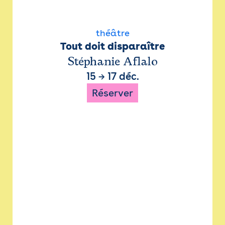
théâtre
Tout doit disparaître
Stéphanie Aflalo
15
→
17 déc.
Réserver