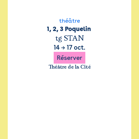
théâtre
1, 2, 3 Poquelin 
tg STAN
14
→
17 oct.
Réserver
Théâtre de la Cité