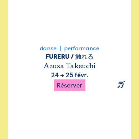
danse
performance
FURERU / 触れる
Azusa Takeuchi
24
→
25 févr.
Réserver