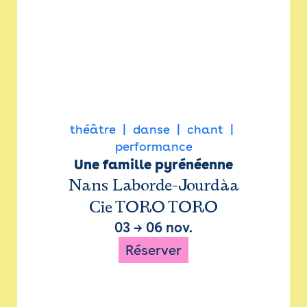
théâtre
danse
chant
performance
Une famille pyrénéenne
Nans Laborde-Jourdàa
Cie TORO TORO
03
→
06 nov.
Réserver