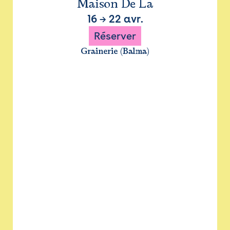
Maison De La
16
→
22 avr.
Réserver
Grainerie (Balma)