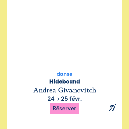
danse
Hidebound
Andrea Givanovitch
24
→
25 févr.
Réserver