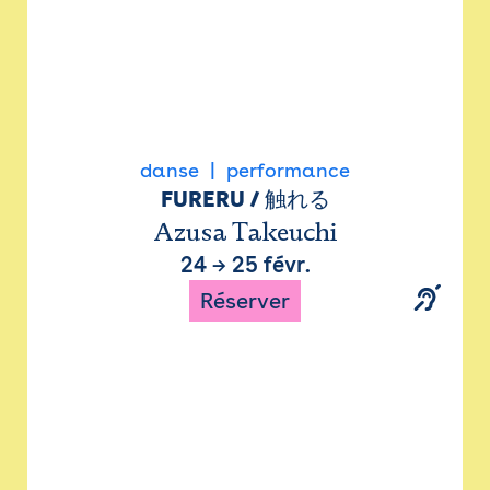
danse
performance
FURERU / 触れる
Azusa Takeuchi
24
→
25 févr.
Réserver