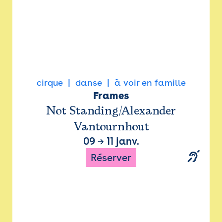
cirque
danse
à voir en famille
Frames
Not Standing/Alexander
Vantournhout
09
→
11 janv.
Réserver