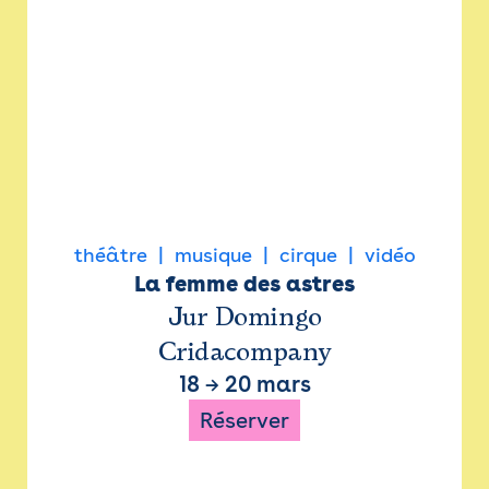
théâtre
musique
cirque
vidéo
La femme des astres
Jur Domingo
Cridacompany
18
→
20 mars
Réserver