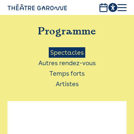
Aller
au
contenu
PROGRAMME
principal
Programme
INFOS PRATIQUES
AVEC LES PUBLICS
Menu
Spectacles
Autres rendez-vous
ACCESSIBILITÉ
Saison
Temps forts
LES PRODUCTIONS
Artistes
LE THÉÂTRE
Bistro
Billetterie