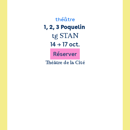
théâtre
1, 2, 3 Poquelin 
tg STAN
14
→
17 oct.
Réserver
Théâtre de la Cité