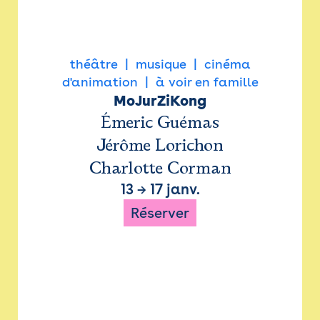
théâtre
musique
cinéma
d'animation
à voir en famille
MoJurZiKong
Émeric Guémas
Jérôme Lorichon
Charlotte Corman
13
→
17 janv.
Réserver