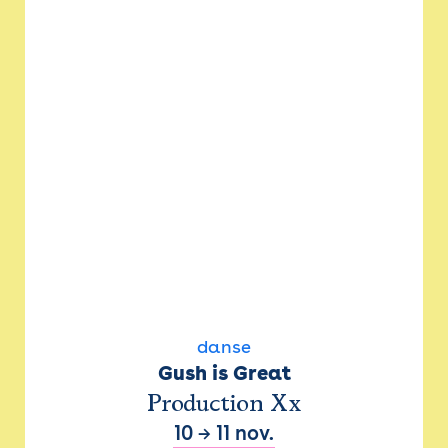
danse
Gush is Great
Production Xx
10
→
11 nov.