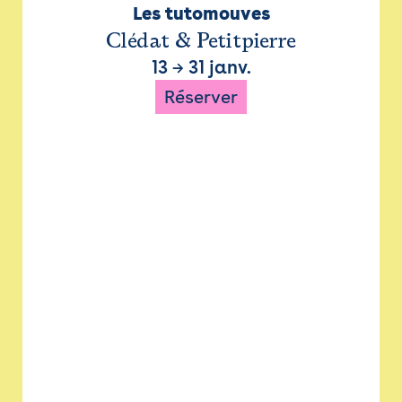
Les tutomouves
Clédat & Petitpierre
13
→
31 janv.
Réserver