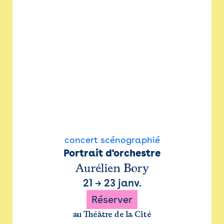
concert scénographié
Portrait d'orchestre
Aurélien Bory
21
→
23 janv.
Réserver
au Théâtre de la Cité