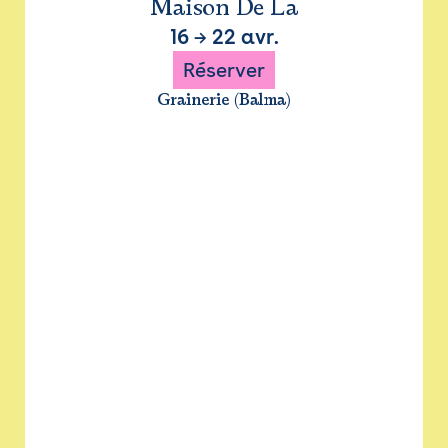
Maison De La
16
→
22 avr.
Réserver
Grainerie (Balma)