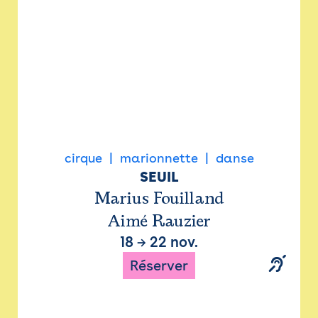
cirque
marionnette
danse
SEUIL
Marius Fouilland
Aimé Rauzier
18
→
22 nov.
Réserver