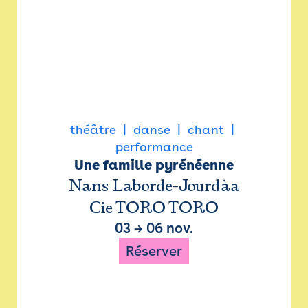
théâtre
danse
chant
performance
Une famille pyrénéenne
Nans Laborde-Jourdàa
Cie TORO TORO
03
→
06 nov.
Réserver