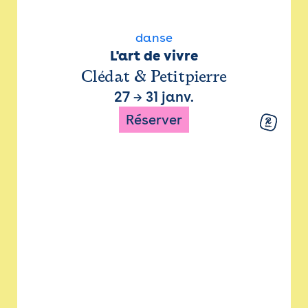
danse
L'art de vivre
Clédat & Petitpierre
27
→
31 janv.
Réserver