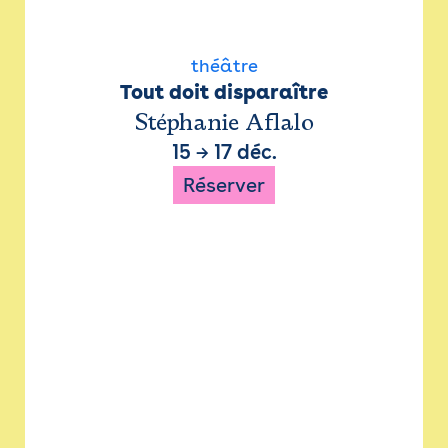
théâtre
Tout doit disparaître
Stéphanie Aflalo
15
→
17 déc.
Réserver