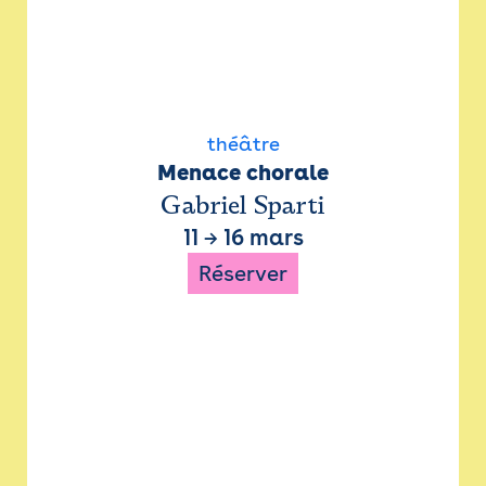
théâtre
Menace chorale
Gabriel Sparti
11
→
16 mars
Réserver