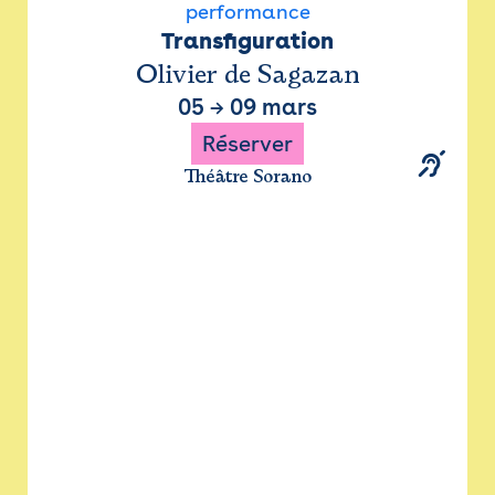
performance
Transfiguration
Olivier de Sagazan
05
→
09 mars
Réserver
Théâtre Sorano