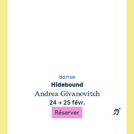
danse
Hidebound
Andrea Givanovitch
24
→
25 févr.
Réserver