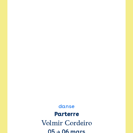
danse
Parterre
Volmir Cordeiro
05
→
06 mars