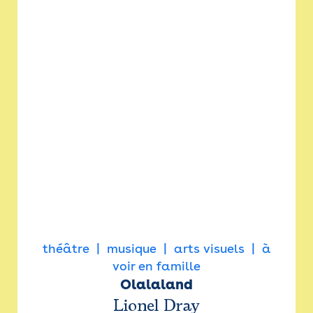
théâtre
musique
arts visuels
à
voir en famille
Olalaland
Lionel Dray