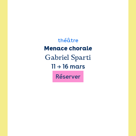
théâtre
Menace chorale
Gabriel Sparti
11
→
16 mars
Réserver