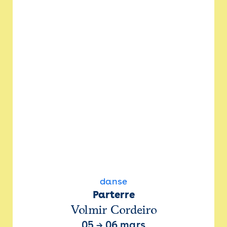
danse
Parterre
Volmir Cordeiro
05
→
06 mars