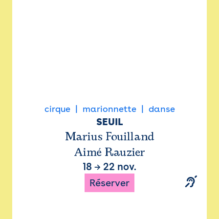
cirque
marionnette
danse
SEUIL
Marius Fouilland
Aimé Rauzier
18
→
22 nov.
Réserver