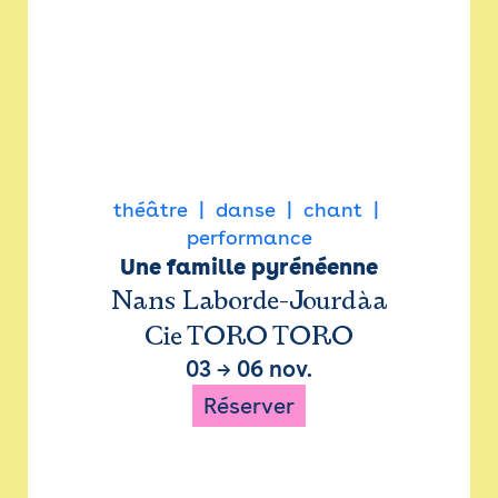
théâtre
danse
chant
performance
Une famille pyrénéenne
Nans Laborde-Jourdàa
Cie TORO TORO
03
→
06 nov.
Réserver