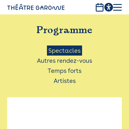
Aller
au
contenu
PROGRAMME
principal
Programme
INFOS PRATIQUES
AVEC LES PUBLICS
Menu
Spectacles
Autres rendez-vous
ACCESSIBILITÉ
Saison
Temps forts
LES PRODUCTIONS
Artistes
LE THÉÂTRE
Bistro
Billetterie