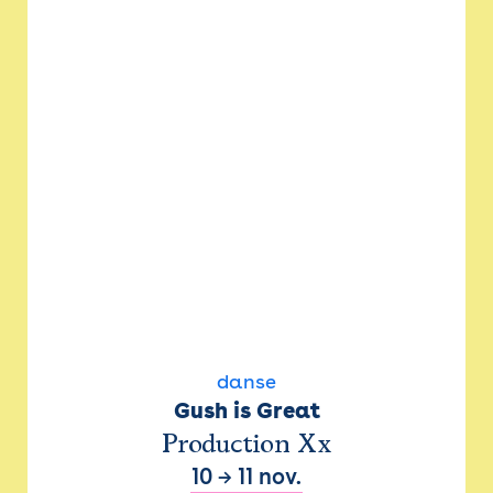
danse
Gush is Great
Production Xx
10
→
11 nov.