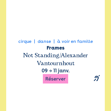
cirque
danse
à voir en famille
Frames
Not Standing/Alexander
Vantournhout
09
→
11 janv.
Réserver