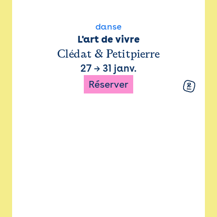
danse
L'art de vivre
Clédat & Petitpierre
27
→
31 janv.
Réserver