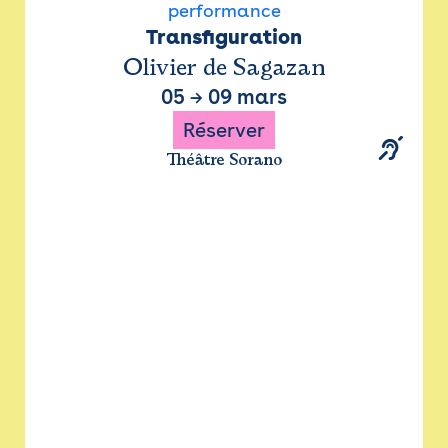
performance
Transfiguration
Olivier de Sagazan
05
→
09 mars
Réserver
Théâtre Sorano