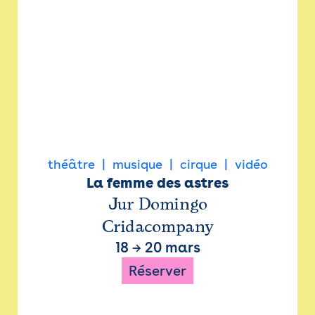
théâtre
musique
cirque
vidéo
La femme des astres
Jur Domingo
Cridacompany
18
→
20 mars
Réserver