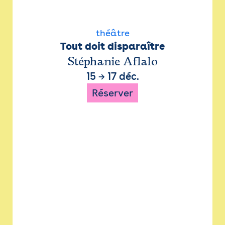
théâtre
Tout doit disparaître
Stéphanie Aflalo
15
→
17 déc.
Réserver