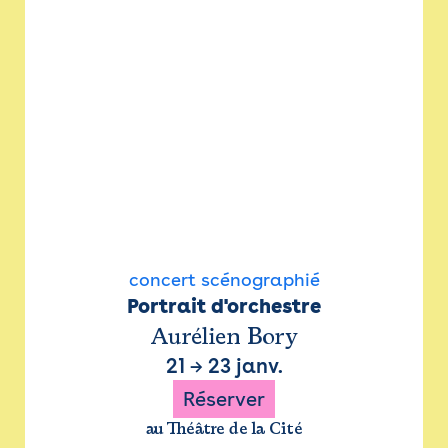
concert scénographié
Portrait d'orchestre
Aurélien Bory
21
→
23 janv.
Réserver
au Théâtre de la Cité