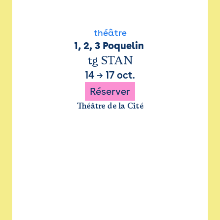
théâtre
1, 2, 3 Poquelin 
tg STAN
14
→
17 oct.
Réserver
Théâtre de la Cité