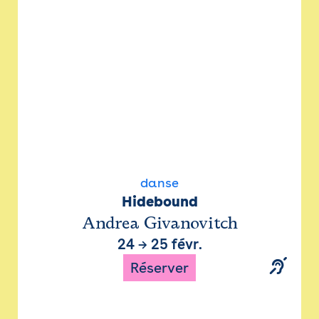
danse
Hidebound
Andrea Givanovitch
24
→
25 févr.
Réserver