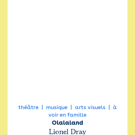
théâtre
musique
arts visuels
à
voir en famille
Olalaland
Lionel Dray