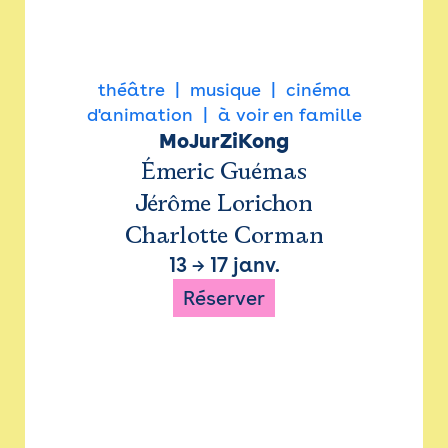
théâtre
musique
cinéma
d'animation
à voir en famille
MoJurZiKong
Émeric Guémas
Jérôme Lorichon
Charlotte Corman
13
→
17 janv.
Réserver