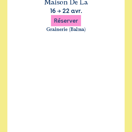
Maison De La
16
→
22 avr.
Réserver
Grainerie (Balma)