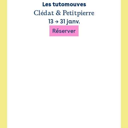
Les tutomouves
Clédat & Petitpierre
13
→
31 janv.
Réserver