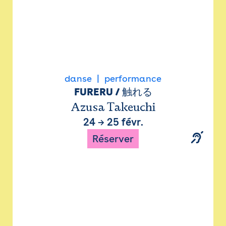
danse
performance
FURERU / 触れる
Azusa Takeuchi
24
→
25 févr.
Réserver