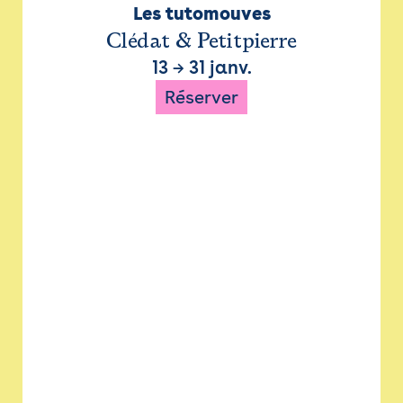
Les tutomouves
Clédat & Petitpierre
13
→
31 janv.
Réserver