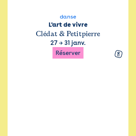
danse
L'art de vivre
Clédat & Petitpierre
27
→
31 janv.
Réserver