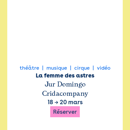
théâtre
musique
cirque
vidéo
La femme des astres
Jur Domingo
Cridacompany
18
→
20 mars
Réserver