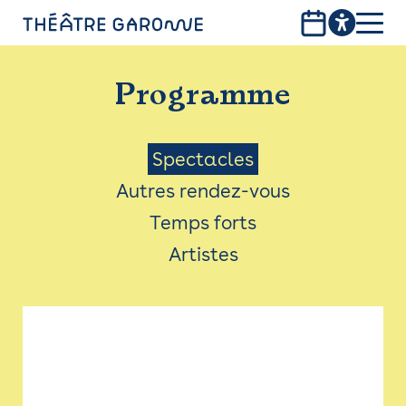
Aller
au
contenu
PROGRAMME
principal
Programme
INFOS PRATIQUES
AVEC LES PUBLICS
Menu
Spectacles
Autres rendez-vous
ACCESSIBILITÉ
Saison
Temps forts
LES PRODUCTIONS
Artistes
LE THÉÂTRE
Bistro
Billetterie