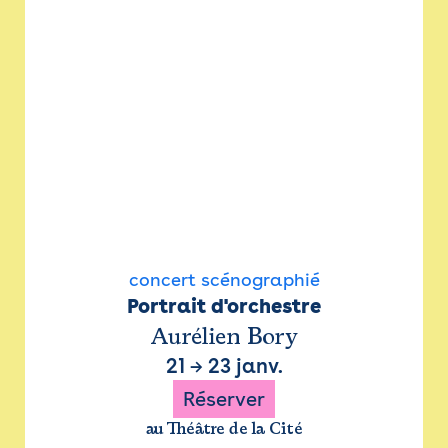
concert scénographié
Portrait d'orchestre
Aurélien Bory
21
→
23 janv.
Réserver
au Théâtre de la Cité