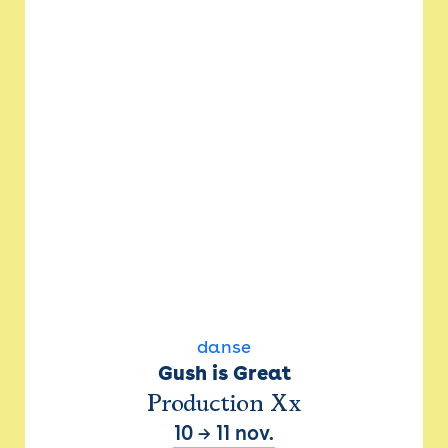
danse
Gush is Great
Production Xx
10
→
11 nov.