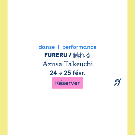
danse
performance
FURERU / 触れる
Azusa Takeuchi
24
→
25 févr.
Réserver