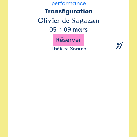
performance
Transfiguration
Olivier de Sagazan
05
→
09 mars
Réserver
Théâtre Sorano