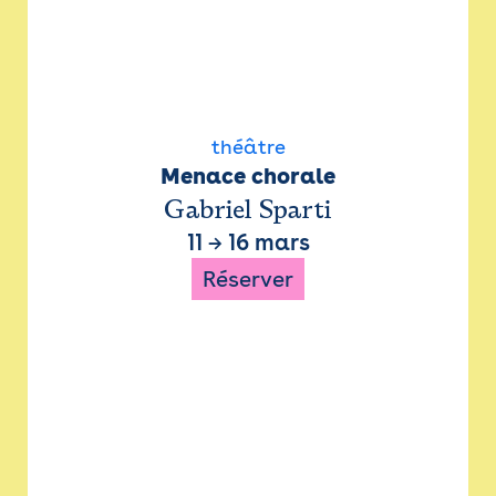
théâtre
Menace chorale
Gabriel Sparti
11
→
16 mars
Réserver