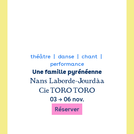
théâtre
danse
chant
performance
Une famille pyrénéenne
Nans Laborde-Jourdàa
Cie TORO TORO
03
→
06 nov.
Réserver