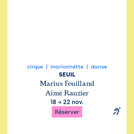
cirque
marionnette
danse
SEUIL
Marius Fouilland
Aimé Rauzier
18
→
22 nov.
Réserver