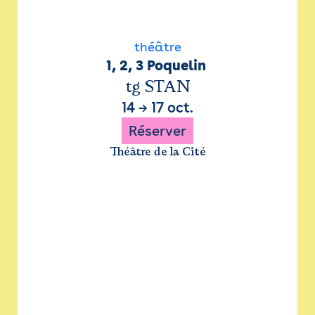
théâtre
1, 2, 3 Poquelin 
tg STAN
14
→
17 oct.
Réserver
Théâtre de la Cité