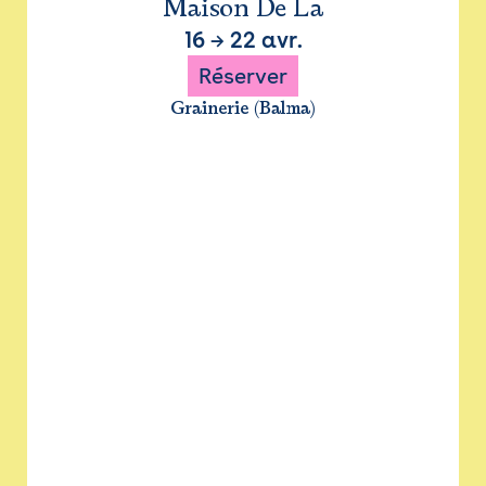
Maison De La
16
→
22 avr.
Réserver
Grainerie (Balma)