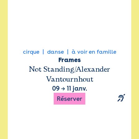
cirque
danse
à voir en famille
Frames
Not Standing/Alexander
Vantournhout
09
→
11 janv.
Réserver