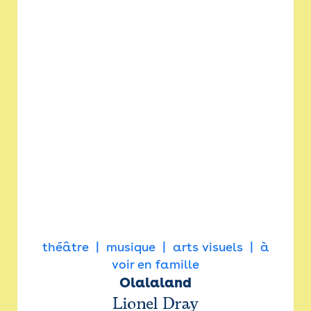
théâtre
musique
arts visuels
à
voir en famille
Olalaland
Lionel Dray