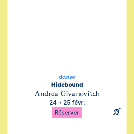
danse
Hidebound
Andrea Givanovitch
24
→
25 févr.
Réserver