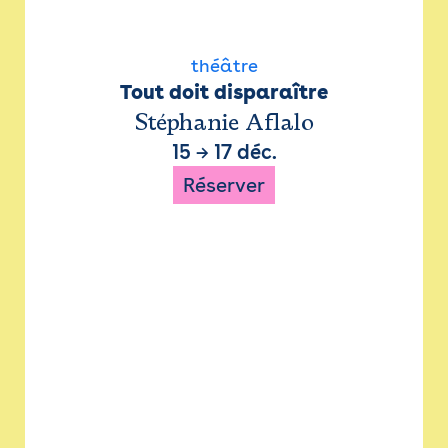
théâtre
Tout doit disparaître
Stéphanie Aflalo
15
→
17 déc.
Réserver