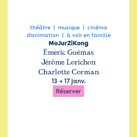
théâtre
musique
cinéma
d'animation
à voir en famille
MoJurZiKong
Émeric Guémas
Jérôme Lorichon
Charlotte Corman
13
→
17 janv.
Réserver