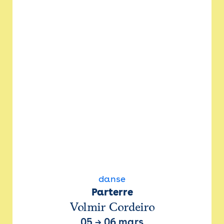
danse
Parterre
Volmir Cordeiro
05
→
06 mars